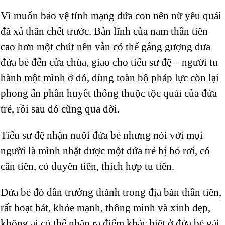
Vì muốn bảo vệ tính mạng đứa con nên nữ yêu quái
đã xả thân chết trước. Bản lĩnh của nam thần tiên
cao hơn một chút nên vẫn có thể gắng gượng đưa
đứa bé đến cửa chùa, giao cho tiểu sư đệ – người tu
hành một mình ở đó, dùng toàn bộ pháp lực còn lại
phong ấn phần huyết thống thuộc tộc quái của đứa
trẻ, rồi sau đó cũng qua đời.
Tiểu sư đệ nhận nuôi đứa bé nhưng nói với mọi
người là mình nhặt được một đứa trẻ bị bỏ rơi, có
căn tiên, có duyên tiên, thích hợp tu tiên.
Đứa bé đó dần trưởng thành trong địa bàn thần tiên,
rất hoạt bát, khỏe mạnh, thông minh và xinh đẹp,
không ai có thể nhận ra điểm khác biệt ở đứa bé gái