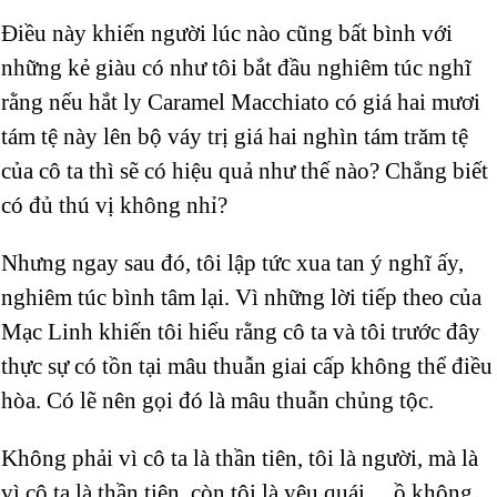
Điều này khiến người lúc nào cũng bất bình với
những kẻ giàu có như tôi bắt đầu nghiêm túc nghĩ
rằng nếu hắt ly Caramel Macchiato có giá hai mươi
tám tệ này lên bộ váy trị giá hai nghìn tám trăm tệ
của cô ta thì sẽ có hiệu quả như thế nào? Chẳng biết
có đủ thú vị không nhỉ?
Nhưng ngay sau đó, tôi lập tức xua tan ý nghĩ ấy,
nghiêm túc bình tâm lại. Vì những lời tiếp theo của
Mạc Linh khiến tôi hiểu rằng cô ta và tôi trước đây
thực sự có tồn tại mâu thuẫn giai cấp không thể điều
hòa. Có lẽ nên gọi đó là mâu thuẫn chủng tộc.
Không phải vì cô ta là thần tiên, tôi là người, mà là
vì cô ta là thần tiên, còn tôi là yêu quái… ồ không