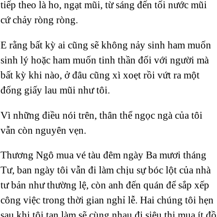
tiếp theo là ho, ngạt mũi, từ sáng đến tối nước mũi
cứ chảy ròng ròng.
E rằng bất kỳ ai cũng sẽ không nảy sinh ham muốn
sinh lý hoặc ham muốn tinh thần đối với người mà
bất kỳ khi nào, ở đâu cũng xì xoẹt rồi vứt ra một
đống giấy lau mũi như tôi.
Vì những điều nói trên, thân thể ngọc ngà của tôi
vẫn còn nguyên vẹn.
Thương Ngô mua vé tàu đêm ngày Ba mươi tháng
Tư, ban ngày tôi vẫn đi làm chịu sự bóc lột của nhà
tư bản như thường lệ, còn anh đến quán để sắp xếp
công việc trong thời gian nghỉ lễ. Hai chúng tôi hẹn
sau khi tôi tan làm sẽ cùng nhau đi siêu thị mua ít đồ