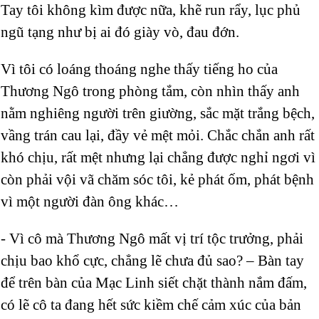
Tay tôi không kìm được nữa, khẽ run rẩy, lục phủ
ngũ tạng như bị ai đó giày vò, đau đớn.
Vì tôi có loáng thoáng nghe thấy tiếng ho của
Thương Ngô trong phòng tắm, còn nhìn thấy anh
nằm nghiêng người trên giường, sắc mặt trắng bệch,
vầng trán cau lại, đầy vẻ mệt mỏi. Chắc chắn anh rất
khó chịu, rất mệt nhưng lại chẳng được nghỉ ngơi vì
còn phải vội vã chăm sóc tôi, kẻ phát ốm, phát bệnh
vì một người đàn ông khác…
- Vì cô mà Thương Ngô mất vị trí tộc trưởng, phải
chịu bao khổ cực, chẳng lẽ chưa đủ sao? – Bàn tay
để trên bàn của Mạc Linh siết chặt thành nắm đấm,
có lẽ cô ta đang hết sức kiềm chế cảm xúc của bản