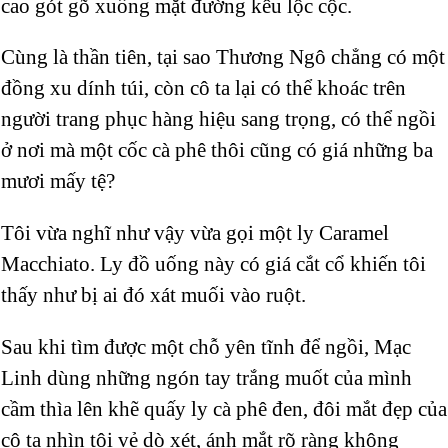
cao gót gõ xuống mặt đường kêu lộc cộc.
Cùng là thần tiên, tại sao Thương Ngô chẳng có một
đồng xu dính túi, còn cô ta lại có thể khoác trên
người trang phục hàng hiệu sang trọng, có thể ngồi
ở nơi mà một cốc cà phê thôi cũng có giá những ba
mươi mấy tệ?
Tôi vừa nghĩ như vậy vừa gọi một ly Caramel
Macchiato. Ly đồ uống này có giá cắt cổ khiến tôi
thấy như bị ai đó xát muối vào ruột.
Sau khi tìm được một chỗ yên tĩnh để ngồi, Mạc
Linh dùng những ngón tay trắng muốt của mình
cầm thìa lên khẽ quấy ly cà phê đen, đôi mắt đẹp của
cô ta nhìn tôi vẻ dò xét, ánh mắt rõ ràng không