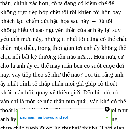
thân, chính xác hơn, cô ta đang cố kiềm chế để
không trực tiếp bóp chết tôi rồi khiến tôi hồn bay
phách lạc, chấm dứt hậu họa sau này: – Dù tôi
không hiểu vì sao nguyên thần của anh ấy lại suy
yếu đến mức này, nhưng ít nhất tôi cũng có thể chắc
chắn một điều, trong thời gian tới anh ấy không thể
chịu nổi bất kỳ thương tổn nào nữa… Hơn nữa, cứ
cho là anh ấy có thể may mắn bên cô suốt cuộc đời
này, vậy tiếp theo sẽ như thế nào? Tôi tin rằng anh
ấy nhất định sẽ chấp nhận mọi giá giúp cô thoát
khỏi luân hồi, quay về thiên giới. Đến lúc đó, cô
vẫn chỉ là một kẻ nửa thần nửa quái, vẫn khó có thể
thoát khỏi thiên kiếp. Còn nếu ngược lại, cứ coi như
»
pacman, rainbows, and rol
anh ấy có thể giúp cô tránh được lần này, nhưng
chưa chắc tránh được lần thứ hai/ thứ ba. Thời gian