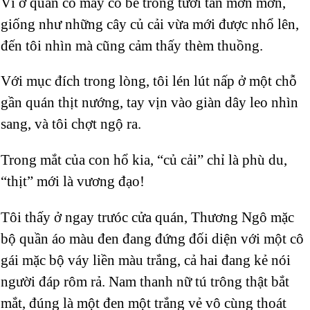
Vì ở quán có mấy cô bé trông tươi tắn mơn mởn,
giống như những cây củ cải vừa mới được nhổ lên,
đến tôi nhìn mà cũng cảm thấy thèm thuồng.
Với mục đích trong lòng, tôi lén lút nấp ở một chỗ
gần quán thịt nướng, tay vịn vào giàn dây leo nhìn
sang, và tôi chợt ngộ ra.
Trong mắt của con hổ kia, “củ cải” chỉ là phù du,
“thịt” mới là vương đạo!
Tôi thấy ở ngay trưóc cửa quán, Thương Ngô mặc
bộ quần áo màu đen đang đứng đối diện với một cô
gái mặc bộ váy liền màu trắng, cả hai đang kẻ nói
người đáp rôm rả. Nam thanh nữ tú trông thật bắt
mắt, đúng là một đen một trắng vẻ vô cùng thoát