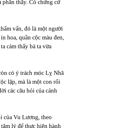
à phân thây. Có chứng cứ
thẩm vấn, đó là một người
 in hoa, quần cộc màu đen,
 ta cảm thấy bà ta vừa
 còn có ý trách móc Lỵ Nhã
ộc lập, mà là một con rối
lời các câu hỏi của cảnh
ổi của Vu Lương, theo
 tâm lý để thực hiện hành