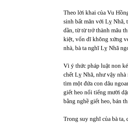
Theo lời khai của Vu Hồng
sinh bất mãn với Lỵ Nhã, t
dần, từ từ trở thành mâu t
kiệt, vốn dĩ không xứng v
nhà, bà ta nghĩ Lỵ Nhã ngo
Vì ý thức pháp luật non k
chết Lỵ Nhã, như vậy nhà 
tìm một đứa con dâu ngoa
giết heo nổi tiếng mười d
bằng nghề giết heo, bán th
Trong suy nghĩ của bà ta, 