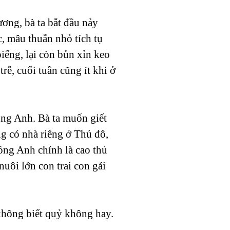
ơng, bà ta bắt đầu nảy
c, mâu thuẫn nhỏ tích tụ
biếng, lại còn bủn xỉn keo
ễ, cuối tuần cũng ít khi ở
ồng Anh. Bà ta muốn giết
g có nhà riêng ở Thủ đô,
ng Anh chính là cao thủ
uôi lớn con trai con gái
 không biết quỷ không hay.