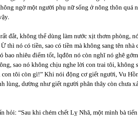
 Không ngờ một người phụ nữ sống ở nông thôn quá nửa
vậy.
 rất đắt, không thể dùng làm nước xịt thơm phòng, nó
Ừ thì nó có tiền, sao có tiền mà không sang tên nhà c
o nó bao nhiêu điểm tốt, lqđôn nó còn nghĩ nó ghê gớ
ng, sao nó không chịu nghe lời con trai tôi, không s
ủa con tôi còn gì!” Khi nói động cơ giết người, Vu H
ạnh lùng, dường như giết người phân thây còn chưa xả
ấn hỏi: “Sau khi chém chết Lỵ Nhã, một mình bà tiến