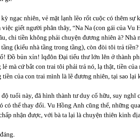
ỳ ngạc nhiên, vẻ mặt lạnh lẽo rốt cuộc có thêm sự k
ả việc giết người phân thây, “Na Na (con gái của Vu
 dâu, chi tiền không phải chuyện đương nhiên à? Nhà 
 tầng (kiểu nhà tầng trong tầng), còn đòi tôi trả tiền
! Đồ bủn xỉn! lqđôn Đại tiểu thư lớn lên ở thành phố
lẻ mà cứ bắt con trai tôi phải trả nó, lạ thật, tiền của
tiền của con trai mình là lẽ đương nhiên, tại sao lạ
 độ tuổi này, đã hình thành tư duy cố hữu, suy nghĩ
khó có thể thay đổi. Vu Hồng Anh cũng thế, những qu
ấp nhận được, với bà ta lại là chuyện thiên kinh đị
 đáng.