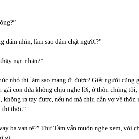
hông?”
ng dám nhìn, làm sao dám chặt người?”
 thây nạn nhân?”
úc nhỏ thì làm sao mang đi được? Giết người cũng gi
 gái con đứa không chịu nghe lời, ở thôn chúng tôi,
nh, không ra tay được, nếu nó mà chịu dẫn vợ về thôn
thì thôi.”
vay ba vạn tệ?” Thư Tầm vẫn muốn nghe xem, với c
ĩ gì.