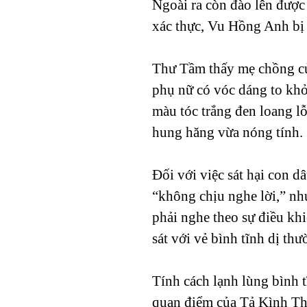
Ngoài ra còn đào lên đượ
xác thực, Vu Hồng Anh bị á
Thư Tầm thấy mẹ chồng củ
phụ nữ có vóc dáng to khỏ
màu tóc trắng đen loang lỗ
hung hăng vừa nóng tính.
Đối với việc sát hại con 
“không chịu nghe lời,” nh
phải nghe theo sự điều khi
sát với vẻ bình tĩnh dị thư
Tính cách lạnh lùng bình 
quan điểm của Tả Kình Thư