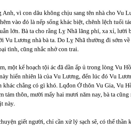
 Anh, vì con dâu không chịu sang tên nhà cho Vu Lư
hêm vào đó là nếp sống khác biệt, chênh lệch tuổi tá
huẫn lớn. Bà ta cho rằng Lỵ Nhã lãng phí, xa xỉ, lười 
ới Vu Lương nhà bà ta. Do Lỵ Nhã thường đi sớm về tr
ại tình, cũng nhắc nhở con trai.
ém, một kế hoạch tội ác đã dần ấp ủ trong lòng Vu H
này hiển nhiên là của Vu Lương, đến lúc đó Vu Lươn
n khác chẳng có gì khó. Lqđon Ở thôn Vu Gia, Vu Hồ
ặm tám thôn, mười mấy hai mươi năm nay, bà ta cũng n
ịt này.
chuyện giết người, chỉ cần xử lý sạch sẽ, có thể thần