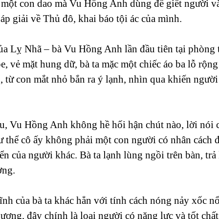
c một con dao mà Vu Hồng Anh dùng để giết người v
p giải về Thủ đô, khai báo tội ác của mình.
a Lỵ Nhã – bà Vu Hồng Anh lần đầu tiên tại phòng 
e, vẻ mặt hung dữ, bà ta mặc một chiếc áo ba lỗ rộng
, từ con mắt nhỏ bắn ra ý lạnh, nhìn qua khiến người
dâu, Vu Hồng Anh không hề hối hận chút nào, lời nói
ư thể cô ấy không phải một con người có nhân cách đ
ển của người khác. Bà ta lạnh lùng ngồi trên bàn, trả 
ờng.
tĩnh của bà ta khác hẳn với tính cách nóng nảy xốc n
ơng, đây chính là loại người có năng lực và tốt chất