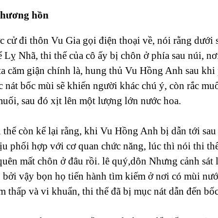
 hương hồn
c cử đi thôn Vu Gia gọi điện thoại về, nói rằng dưới s
ể Lỵ Nhã, thi thể của cô ấy bị chôn ở phía sau núi, 
ta căm giận chính là, hung thủ Vu Hồng Anh sau khi 
c nát bốc mùi sẽ khiến người khác chú ý, còn rắc muố
muối, sau đó xịt lên một lượng lớn nước hoa.
i thể còn kể lại rằng, khi Vu Hồng Anh bị dẫn tới sau
hịu phối hợp với cơ quan chức năng, lúc thì nói thi th
a quên mất chôn ở đâu rồi. lê quý,dôn Nhưng cảnh sát
 bởi vậy bọn họ tiến hành tìm kiếm ở nơi có mùi nướ
ẩm thấp và vi khuẩn, thi thể đã bị mục nát dẫn đến bố