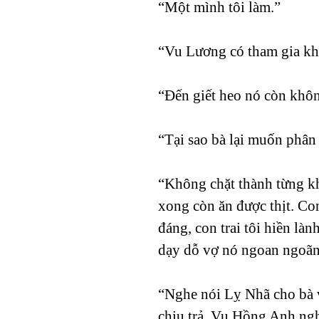
“Một mình tôi làm.”
“Vu Lương có tham gia k
“Đến giết heo nó còn khô
“Tại sao bà lại muốn phân
“Không chặt thành từng kh
xong còn ăn được thịt. Con
đáng, con trai tôi hiền là
dạy dỗ vợ nó ngoan ngoãn 
“Nghe nói Lỵ Nhã cho bà 
chịu trả, Vu Hồng Anh ngh