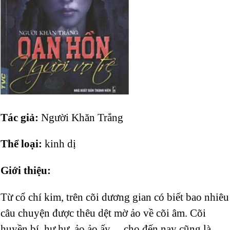
Tác giả:
Người Khăn Trắng
Thể loại:
kinh dị
Giới thiệu:
Từ cổ chí kim, trên cõi dương gian có biết bao nhiêu
câu chuyện được thêu dệt mờ ảo về cõi âm. Cõi
huyền bí, hư hư, ảo ảo ấy….cho đến nay cũng là