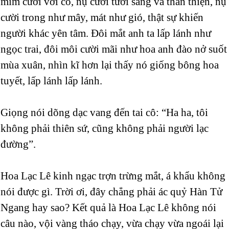
mỉm cười với cô, nụ cười tươi sáng và thân thiện, nụ
cười trong như mây, mát như gió, thật sự khiến
người khác yên tâm. Đôi mắt anh ta lấp lánh như
ngọc trai, đôi môi cười mãi như hoa anh đào nở suốt
mùa xuân, nhìn kĩ hơn lại thấy nó giống bông hoa
tuyết, lấp lánh lấp lánh.
Giọng nói dõng dạc vang đến tai cô: “Ha ha, tôi
không phải thiên sứ, cũng không phải người lạc
đường”.
Hoa Lạc Lê kinh ngạc trợn trừng mắt, á khẩu không
nói được gì. Trời ơi, đây chẳng phải ác quỷ Hàn Tử
Ngang hay sao? Kết quả là Hoa Lạc Lê không nói
câu nào, vội vàng tháo chạy, vừa chạy vừa ngoái lại