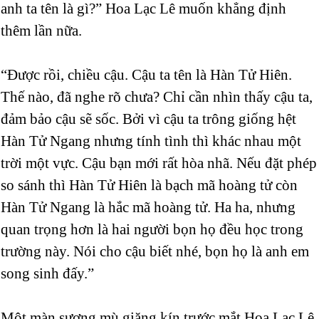
anh ta tên là gì?” Hoa Lạc Lê muốn khẳng định
thêm lần nữa.
“Được rồi, chiều cậu. Cậu ta tên là Hàn Tử Hiên.
Thế nào, đã nghe rõ chưa? Chỉ cần nhìn thấy cậu ta,
đảm bảo cậu sẽ sốc. Bởi vì cậu ta trông giống hệt
Hàn Tử Ngang nhưng tính tình thì khác nhau một
trời một vực. Cậu bạn mới rất hòa nhã. Nếu đặt phép
so sánh thì Hàn Tử Hiên là bạch mã hoàng tử còn
Hàn Tử Ngang là hắc mã hoàng tử. Ha ha, nhưng
quan trọng hơn là hai người bọn họ đều học trong
trường này. Nói cho cậu biết nhé, bọn họ là anh em
song sinh đấy.”
Một màn sương mù giăng kín trước mắt Hoa Lạc Lê.