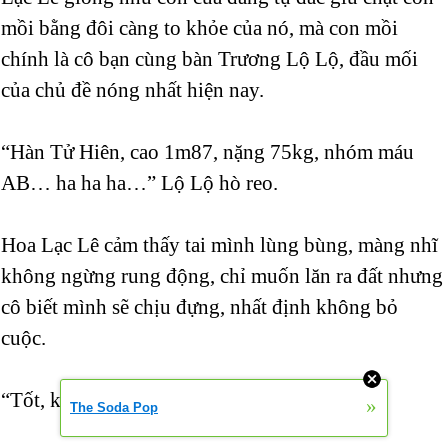
mồi bằng đôi càng to khỏe của nó, mà con mồi
chính là cô bạn cùng bàn Trương Lộ Lộ, đầu mối
của chủ đề nóng nhất hiện nay.
“Hàn Tử Hiên, cao 1m87, nặng 75kg, nhóm máu
AB… ha ha ha…” Lộ Lộ hò reo.
Hoa Lạc Lê cảm thấy tai mình lùng bùng, màng nhĩ
không ngừng rung động, chỉ muốn lăn ra đất nhưng
cô biết mình sẽ chịu đựng, nhất định không bỏ
cuộc.
“Tốt, không sao, tiếp tục đi…”
»
The Soda Pop