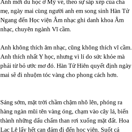
Anh mới du học ở Mỹ về, theo sự sắp xếp của cha
mẹ, ngày mai cùng người anh em song sinh Hàn Tử
Ngang đến Học viện Âm nhạc ghi danh khoa Âm
nhạc, chuyên ngành Vĩ cầm.
Anh không thích âm nhạc, cũng không thích vĩ cầm.
Anh thích nhất Y học, nhưng vì lí do sức khỏe mà
phải từ bỏ ước mơ đó. Hàn Tử Hiên quyết định ngày
mai sẽ đi nhuộm tóc vàng cho phong cách hơn.
Sáng sớm, mặt trời chầm chậm nhô lên, phóng ra
hàng ngàn mũi tên vàng óng, chạm vào cây lá, biến
thành những dấu chấm than rơi xuống mặt đất. Hoa
Lạc Lê lấy hết can đảm đi đến học viện. Suốt cả