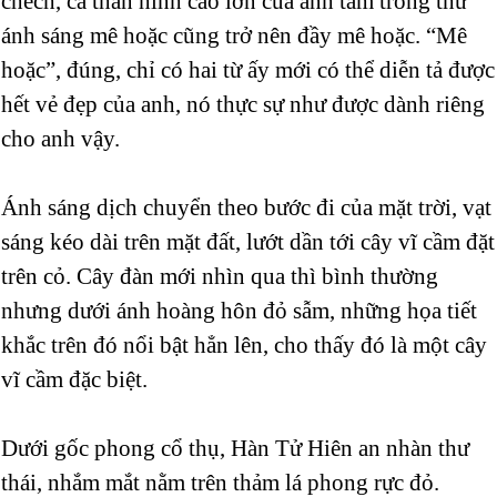
chếch, cả thân hình cao lớn của anh tắm trong thứ
ánh sáng mê hoặc cũng trở nên đầy mê hoặc. “Mê
hoặc”, đúng, chỉ có hai từ ấy mới có thể diễn tả được
hết vẻ đẹp của anh, nó thực sự như được dành riêng
cho anh vậy.
Ánh sáng dịch chuyển theo bước đi của mặt trời, vạt
sáng kéo dài trên mặt đất, lướt dần tới cây vĩ cầm đặt
trên cỏ. Cây đàn mới nhìn qua thì bình thường
nhưng dưới ánh hoàng hôn đỏ sẫm, những họa tiết
khắc trên đó nổi bật hẳn lên, cho thấy đó là một cây
vĩ cầm đặc biệt.
Dưới gốc phong cổ thụ, Hàn Tử Hiên an nhàn thư
thái, nhắm mắt nằm trên thảm lá phong rực đỏ.