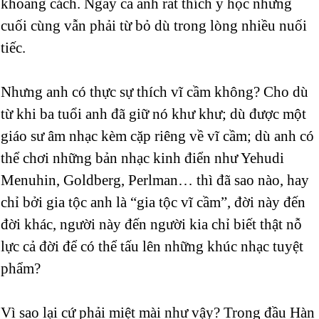
khoảng cách. Ngay cả anh rất thích y học nhưng
cuối cùng vẫn phải từ bỏ dù trong lòng nhiều nuối
tiếc.
Nhưng anh có thực sự thích vĩ cầm không? Cho dù
từ khi ba tuổi anh đã giữ nó khư khư; dù được một
giáo sư âm nhạc kèm cặp riêng về vĩ cầm; dù anh có
thể chơi những bản nhạc kinh điển như Yehudi
Menuhin, Goldberg, Perlman… thì đã sao nào, hay
chỉ bởi gia tộc anh là “gia tộc vĩ cầm”, đời này đến
đời khác, người này đến người kia chỉ biết thật nỗ
lực cả đời để có thể tấu lên những khúc nhạc tuyệt
phẩm?
Vì sao lại cứ phải miệt mài như vậy? Trong đầu Hàn