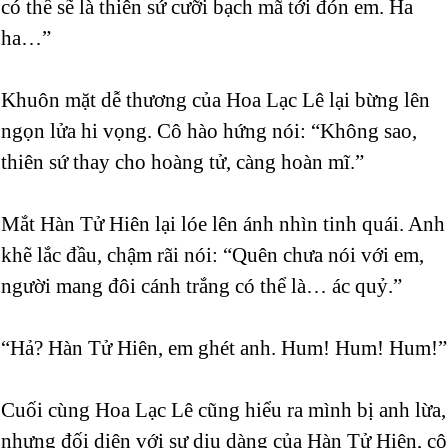
có thể sẽ là thiên sứ cưỡi bạch mã tới đón em. Ha
ha…”
Khuôn mặt dễ thương của Hoa Lạc Lê lại bừng lên
ngọn lửa hi vọng. Cô hào hứng nói: “Không sao,
thiên sứ thay cho hoàng tử, càng hoàn mĩ.”
Mắt Hàn Tử Hiên lại lóe lên ánh nhìn tinh quái. Anh
khẽ lắc đầu, chậm rãi nói: “Quên chưa nói với em,
người mang đôi cánh trắng có thể là… ác quỷ.”
“Hả? Hàn Tử Hiên, em ghét anh. Hum! Hum! Hum!”
Cuối cùng Hoa Lạc Lê cũng hiểu ra mình bị anh lừa,
nhưng đối diện với sự dịu dàng của Hàn Tử Hiên, cô