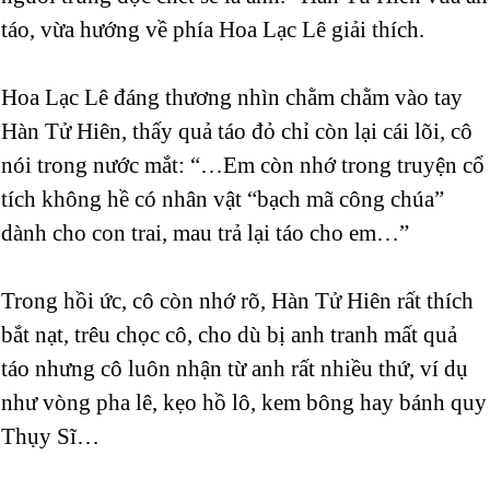
táo, vừa hướng về phía Hoa Lạc Lê giải thích.
Hoa Lạc Lê đáng thương nhìn chằm chằm vào tay
Hàn Tử Hiên, thấy quả táo đỏ chỉ còn lại cái lõi, cô
nói trong nước mắt: “…Em còn nhớ trong truyện cổ
tích không hề có nhân vật “bạch mã công chúa”
dành cho con trai, mau trả lại táo cho em…”
Trong hồi ức, cô còn nhớ rõ, Hàn Tử Hiên rất thích
bắt nạt, trêu chọc cô, cho dù bị anh tranh mất quả
táo nhưng cô luôn nhận từ anh rất nhiều thứ, ví dụ
như vòng pha lê, kẹo hồ lô, kem bông hay bánh quy
Thụy Sĩ…