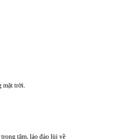
 mặt trời.
rọng tâm, lảo đảo lùi về