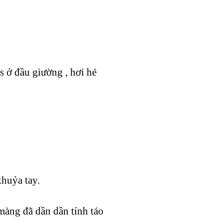
s ở đầu giường , hơi hé
khuỷa tay.
màng đã dần dần tỉnh táo