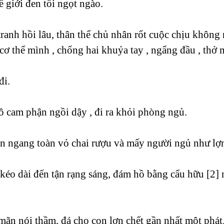
hế giới đen tối ngọt ngào.
ranh hồi lâu, thân thể chủ nhân rốt cuộc chịu không 
cơ thể mình , chống hai khuỷa tay , ngẩng đầu , thở 
đi.
cô cam phận ngồi dậy , đi ra khỏi phòng ngủ.
n ngang toàn vỏ chai rượu và mấy người ngủ như lợn
éo dài đến tận rạng sáng, đám hồ bằng cẩu hữu [2] 
mãn nói thầm, đá cho con lợn chết gần nhất một phát