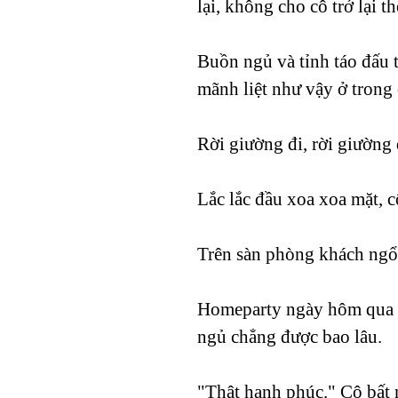
lại, không cho cô trở lại t
Buồn ngủ và tỉnh táo đấu t
mãnh liệt như vậy ở trong 
Rời giường đi, rời giường 
Lắc lắc đầu xoa xoa mặt, 
Trên sàn phòng khách ngổ
Homeparty ngày hôm qua k
ngủ chẳng được bao lâu.
"Thật hạnh phúc." Cô bất 