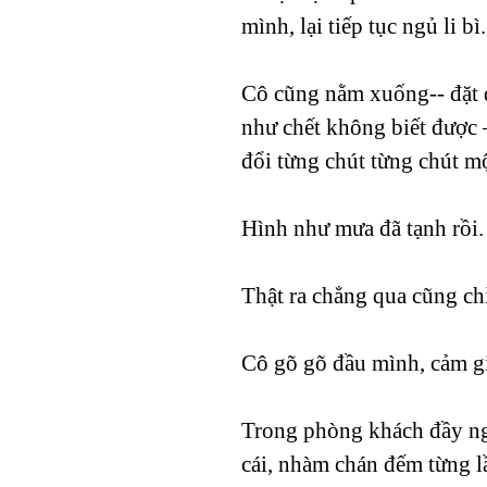
mình, lại tiếp tục ngủ li bì.
Cô cũng nằm xuống-- đặt đ
như chết không biết được 
đổi từng chút từng chút mộ
Hình như mưa đã tạnh rồi.
Thật ra chẳng qua cũng ch
Cô gõ gõ đầu mình, cảm gi
Trong phòng khách đầy ngư
cái, nhàm chán đếm từng lầ