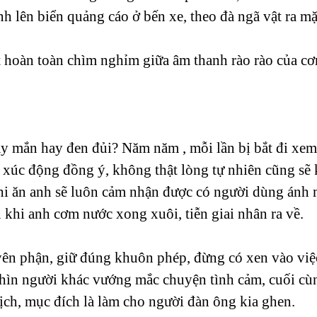
h lên biển quảng cáo ở bến xe, theo đà ngã vật ra mặ
ất hoàn toàn chìm nghỉm giữa âm thanh rào rào của cơ
ay mắn hay đen đủi? Năm năm , mỗi lần bị bắt đi xem
 xúc động đồng ý, không thật lòng tự nhiên cũng sẽ
khi ăn anh sẽ luôn cảm nhận được có người dùng ánh 
 khi anh cơm nước xong xuôi, tiễn giai nhân ra về.
yên phận, giữ đúng khuôn phép, đừng có xen vào việ
hìn người khác vướng mắc chuyện tình cảm, cuối cù
ịch, mục đích là làm cho người đàn ông kia ghen.