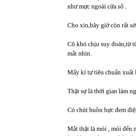
như mực ngoài cửa sổ .
Cho xin,bây giờ còn rất s
Cô khó chịu suy đoán,từ từ
mắt nhìn.
Mấy kí tự tiêu chuẩn xuất
Thật sự là thời gian làm n
Có chút buồn bực đem điện
Mắt thật là mỏi , mỏi đến