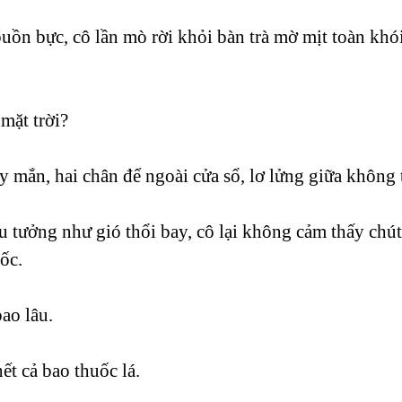
ồn bực, cô lần mò rời khỏi bàn trà mờ mịt toàn khói 
mặt trời?
mắn, hai chân để ngoài cửa sổ, lơ lửng giữa không 
u tưởng như gió thổi bay, cô lại không cảm thấy chú
ốc.
ao lâu.
t cả bao thuốc lá.