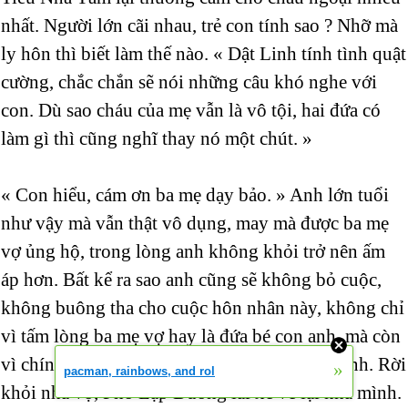
nhất. Người lớn cãi nhau, trẻ con tính sao ? Nhỡ mà
ly hôn thì biết làm thế nào. « Dật Linh tính tình quật
cường, chắc chắn sẽ nói những câu khó nghe với
con. Dù sao cháu của mẹ vẫn là vô tội, hai đứa có
làm gì thì cũng nghĩ thay nó một chút. »
« Con hiểu, cám ơn ba mẹ dạy bảo. » Anh lớn tuổi
như vậy mà vẫn thật vô dụng, may mà được ba mẹ
vợ ủng hộ, trong lòng anh không khỏi trở nên ấm
áp hơn. Bất kể ra sao anh cũng sẽ không bỏ cuộc,
không buông tha cho cuộc hôn nhân này, không chỉ
vì tấm lòng ba mẹ vợ hay là đứa bé con anh, mà còn
vì chính anh, anh không thể không có Dật Linh. Rời
»
pacman, rainbows, and rol
khỏi nhà vợ, Phó Lập Đường lái xe về lại nhà mình.