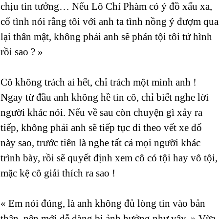
chịu tin tưởng… Nếu Lô Chí Phàm có ý đồ xấu xa,
cố tình nói rằng tôi với anh ta tình nồng ý đượm qua
lại thân mật, không phải anh sẽ phán tội tôi tử hình
rồi sao ? »
Cô không trách ai hết, chỉ trách một mình anh !
Ngay từ đầu anh không hề tin cô, chỉ biết nghe lời
người khác nói. Nếu về sau còn chuyện gì xảy ra
tiếp, không phải anh sẽ tiếp tục đi theo vết xe đổ
này sao, trước tiên là nghe tất cả mọi người khác
trình bày, rồi sẽ quyết định xem cô có tội hay vô tội,
mặc kệ cô giải thích ra sao !
« Em nói đúng, là anh không đủ lòng tin vào bản
thân, nên mới dễ dàng bị ảnh hưởng như vậy. » Vừa