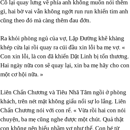
Cô lại quay lưng về phía anh không muốn nói thêm
gì, hai bờ vai vẫn không ngớt run run khiến tim anh
cũng theo đó mà càng thêm đau đớn.
Ra khỏi phòng ngủ của vợ, Lập Đường khẽ khàng
khép cửa lại rồi quay ra cúi đầu xin lỗi ba mẹ vợ. «
Con xin lỗi, là con đã khiến Dật Linh bị tổn thương.
Hai ngày nữa con sẽ quay lại, xin ba mẹ hãy cho con
một cơ hội nữa. »
Liên Chấn Chương và Tiêu Nhã Tâm ngồi ở phòng
khách, trên nét mặt không giấu nổi sự lo lắng. Liên
Chấn Chương nói với con rể. « Vừa rồi hai con nói
chuyện, ba mẹ cũng nghe được một chút. Quả thật
con không nên hiểu nhầm vợ như thế. Con bé từ