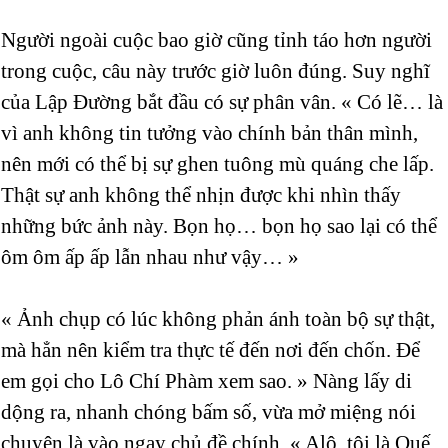
Người ngoài cuộc bao giờ cũng tỉnh táo hơn người
trong cuộc, câu này trước giờ luôn đúng. Suy nghĩ
của Lập Đường bắt đầu có sự phân vân. « Có lẽ… là
vì anh không tin tưởng vào chính bản thân mình,
nên mới có thể bị sự ghen tuông mù quáng che lấp.
Thật sự anh không thể nhịn được khi nhìn thấy
những bức ảnh này. Bọn họ… bọn họ sao lại có thể
ôm ôm ấp ấp lẫn nhau như vậy… »
« Ảnh chụp có lúc không phản ánh toàn bộ sự thật,
mà hẳn nên kiểm tra thực tế đến nơi đến chốn. Để
em gọi cho Lô Chí Phàm xem sao. » Nàng lấy di
dộng ra, nhanh chóng bấm số, vừa mở miệng nói
chuyện là vào ngay chủ đề chính. « Alô, tôi là Quế