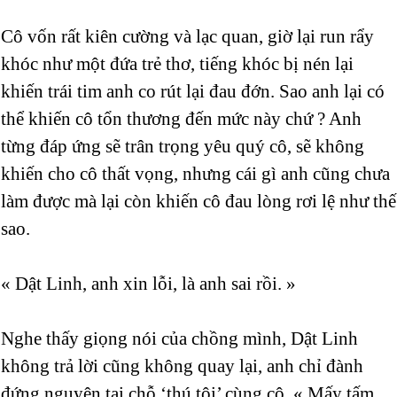
Cô vốn rất kiên cường và lạc quan, giờ lại run rẩy
khóc như một đứa trẻ thơ, tiếng khóc bị nén lại
khiến trái tim anh co rút lại đau đớn. Sao anh lại có
thể khiến cô tổn thương đến mức này chứ ? Anh
từng đáp ứng sẽ trân trọng yêu quý cô, sẽ không
khiến cho cô thất vọng, nhưng cái gì anh cũng chưa
làm được mà lại còn khiến cô đau lòng rơi lệ như thế
sao.
« Dật Linh, anh xin lỗi, là anh sai rồi. »
Nghe thấy giọng nói của chồng mình, Dật Linh
không trả lời cũng không quay lại, anh chỉ đành
đứng nguyên tại chỗ ‘thú tội’ cùng cô. « Mấy tấm