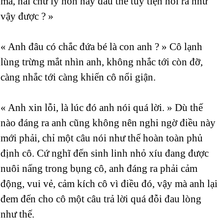
mà, hai chữ ly hôn này đâu thể tùy tiện nói ra như
vậy được ? »
« Anh đâu có chắc đứa bé là con anh ? » Cô lạnh
lùng trừng mắt nhìn anh, không nhắc tới còn đỡ,
càng nhắc tới càng khiến cô nổi giận.
« Anh xin lỗi, là lúc đó anh nói quá lời. » Dù thế
nào đáng ra anh cũng không nên nghi ngờ điều này
mới phải, chỉ một câu nói như thế hoàn toàn phủ
định cô. Cứ nghĩ đến sinh linh nhỏ xíu đang được
nuôi nấng trong bụng cô, anh đáng ra phải cảm
động, vui vẻ, cảm kích cô vì điều đó, vậy mà anh lại
đem đến cho cô một câu trả lời quá đỗi đau lòng
như thế.