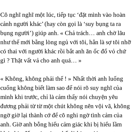
Cô nghĩ nghĩ một lúc, tiếp tục ‘đặt mình vào hoàn
cảnh người khác’ (hay còn gọi là ‘suy bụng ta ra
bụng người’) giúp anh. « Chả trách… anh chờ lâu
như thế mới bằng lòng ngủ với tôi, hẳn là sợ tôi nhỡ
có thai với người khác rồi bắt anh ăn ốc đổ vỏ chứ
gì ? Thật vất vả cho anh quá… »
« Không, không phải thế ! » Nhất thời anh luống
cuống không biết làm sao để nói rõ suy nghĩ của
mình khi trước, chỉ là cảm thấy nói chuyện yêu
đương phải từ từ một chút không nên vội vã, không
ngờ giờ lại thành cớ để cô nghi ngờ tình cảm của
anh. Giờ anh bỗng hiểu cảm giác khi bị hiểu lầm