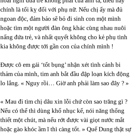
hoài nghi đứa trẻ không phải của anh ta, điều này
chính là tối kỵ đối với phụ nữ. Nếu chị ấy mà đủ
ngoan độc, đảm bảo sẽ bỏ đi sinh con một mình
hoặc tìm một người đàn ông khác cùng nhau nuôi
nấng đứa trẻ, và nhất quyết không cho kẻ phụ tình
kia không được tới gần con của chính mình !
Được cô em gái ‘tốt bụng’ nhận xét tình cảnh bi
thảm của mình, tim anh bắt đầu đập loạn kích động
lo lắng. « Nguy rồi… Giờ anh phải làm sao đây ? »
« Mau đi tìm chị dâu xin lỗi chứ còn sao trăng gì ?
Nếu có thể thì dùng khổ nhục kế, nói năng thống
thiết một chút, mà nếu rớt được vài giọt nước mắt
hoặc gào khóc ầm ĩ thì càng tốt. » Quế Dung thật sự