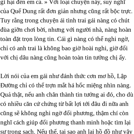
gì hại đến em cả. » Với loại chuyện này, suy nghĩ
của Quế Dung rất đơn giản nhưng cũng rất bộc trực.
Tuy rằng trong chuyện ái tình trai gái nàng có chút
đùa giỡn chơi bời, nhưng với người nhà, nàng hoàn
toàn đặt trọn lòng tin. Cái gì nàng có thể nghi ngờ,
chỉ có anh trai là không bao giờ hoài nghi, giờ đối
với chị dâu nàng cũng hoàn toàn tin tưởng chị ấy.
Lời nói của em gái như đánh thức cơn mơ hồ, Lập
Đường chỉ có thể trợn mắt há hốc miệng nhìn nàng.
Quả thật, nếu anh chân thành tin tưởng ai đó, cho dù
có nhiều căn cứ chứng từ bất lợi tới đâu đi nữa anh
cũng sẽ không nghi ngờ đối phương, thậm chí còn
nghĩ cách giúp đối phương thanh minh hoặc tìm lại
sự trong sạch. Nếu thế, tại sao anh lại hồ đồ như vậy