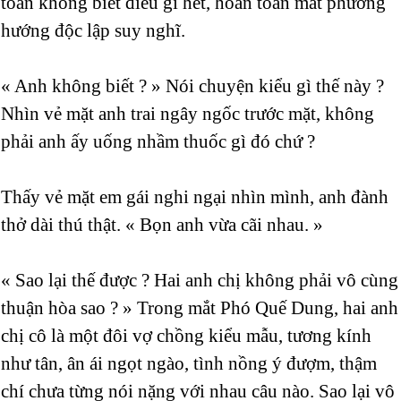
toàn không biết điều gì hết, hoàn toàn mất phương
hướng độc lập suy nghĩ.
« Anh không biết ? » Nói chuyện kiểu gì thế này ?
Nhìn vẻ mặt anh trai ngây ngốc trước mặt, không
phải anh ấy uống nhầm thuốc gì đó chứ ?
Thấy vẻ mặt em gái nghi ngại nhìn mình, anh đành
thở dài thú thật. « Bọn anh vừa cãi nhau. »
« Sao lại thế được ? Hai anh chị không phải vô cùng
thuận hòa sao ? » Trong mắt Phó Quế Dung, hai anh
chị cô là một đôi vợ chồng kiểu mẫu, tương kính
như tân, ân ái ngọt ngào, tình nồng ý đượm, thậm
chí chưa từng nói nặng với nhau câu nào. Sao lại vô