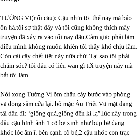
TƯỜNG VI(nổi cáu): Cậu nhìn tôi thế này mà bảo
ổn hả.tôi sợ thật đấy và tôi cũng không thích mấy
truyện đã xảy ra vào tối nay đâu.Cảm giác phải làm
điều mình không muốn khiến tôi thấy khó chịu lắm.
Còn cái cây chết tiệt này nữa chứ. Tại sao tôi phải
chăm sóc? tôi đâu có liên wan gì tới truyện này mà
bắt tôi làm
Nói xong Tường Vi ôm chậu cây bước vào phòng
và đóng sầm cửa lại. bỏ mặc Âu Triết Vũ mặt đang
tái dần đi: ‘giống quá,giống đến kì lạ”.lúc này trong
đầu cậu hình ảnh 1 cô bé xinh như búp bê đang
khóc lóc ầm ĩ. bên cạnh cô bé,2 cậu nhóc con trạc