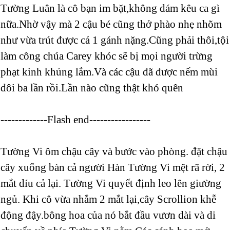
Tường Luân là cô bạn im bặt,không dám kêu ca gì
nữa.Nhờ vậy mà 2 cậu bé cũng thở phào nhẹ nhõm
như vừa trút được cả 1 gánh nặng.Cũng phải thôi,tội
làm công chúa Carey khóc sẽ bị mọi người trừng
phạt kinh khủng lắm.Và các cậu đã được nếm mùi
đôi ba lần rồi.Lần nào cũng thật khó quên
-------------Flash end-----------------
Tường Vi ôm chậu cây và bước vào phòng. đặt chậu
cây xuống bàn cả người Hàn Tường Vi mệt rã rời, 2
mắt díu cả lại. Tường Vi quyết định leo lên giường
ngủ. Khi cô vừa nhắm 2 mắt lại,cây Scrollion khễ
động đậy.bông hoa của nó bắt đầu vươn dài và di