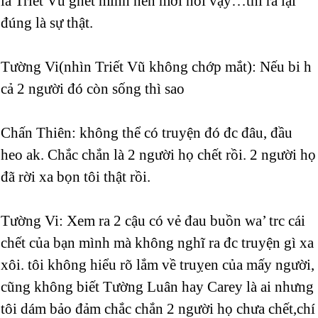
là Triết Vũ ghét mình nên mới nói vậy…thì ra lại
đúng là sự thật.
Tường Vi(nhìn Triết Vũ không chớp mắt): Nếu bi h
cả 2 người đó còn sống thì sao
Chấn Thiên: không thể có truyện đó đc đâu, đầu
heo ak. Chắc chắn là 2 người họ chết rồi. 2 người họ
đã rời xa bọn tôi thật rồi.
Tường Vi: Xem ra 2 cậu có vẻ đau buồn wa’ trc cái
chết của bạn mình mà không nghĩ ra đc truyện gì xa
xôi. tôi không hiểu rõ lắm về truỵen của mấy người,
cũng không biết Tường Luân hay Carey là ai nhưng
tôi dám bảo đảm chắc chắn 2 người họ chưa chết,chí