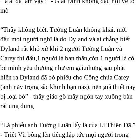
“là ai đã làm vậy?” - Giai Đình không dấu nổi vẻ tò
mò
“Thầy không biết. Tường Luân không khai. mới
đầu mọi người nghĩ là do Dyland.và ai chẳng biết
Dyland rất khó xử khi 2 người Tường Luân và
Carey thi đấu,1 người là bạn thân,còn 1 người là cô
bé mình yêu thương như em gái.nhưng sau phát
hiện ra Dyland đã bỏ phiếu cho Công chúa Carey
(anh này trọng sắc khinh bạn naz). nên giả thiết này
bị loại bỏ” - thầy giáo gõ mấy ngón tay xuống bàn
rất ung dung
“Lá phiếu anh Tường Luân lấy là của Lí Thiên Dã.”
- Triết Vũ bỗng lên tiếng.lập tức mọi người trong