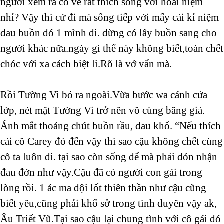
người xem ra có vẻ rất thích sống với hoài niệm
nhỉ? Vậy thì cứ đi mà sống tiếp với mấy cái kỉ niệm
đau buồn đó 1 mình đi. đừng có lây buồn sang cho
người khác nữa.ngày gì thế này không biết,toàn chết
chóc với xa cách biệt li.Rõ là vớ vẩn mà.
Rồi Tường Vi bỏ ra ngoài.Vừa bước wa cánh cửa
lớp, nét mặt Tường Vi trở nên vô cùng băng giá.
Ánh mắt thoáng chút buồn rầu, đau khổ. “Nếu thích
cái cô Carey đó đến vậy thì sao cậu không chết cùng
cô ta luôn đi. tại sao còn sống để mà phải đón nhận
đau đớn như vậy.Cậu đã có người con gái trong
lòng rồi. 1 ác ma đội lốt thiên thần như cậu cũng
biết yêu,cũng phải khổ sở trong tình duyên vậy ak,
Âu Triết Vũ.Tại sao cậu lại chung tình với cô gái đó