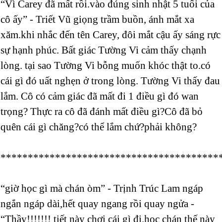
“Vì Carey đã mất rồi.vào đúng sinh nhật 5 tuổi của
cô ấy” - Triết Vũ giọng trầm buồn, ánh mắt xa
xăm.khi nhắc đến tên Carey, đôi mắt cậu ấy sáng rực
sự hạnh phúc. Bất giác Tường Vi cảm thấy chạnh
lòng. tại sao Tường Vi bỗng muốn khóc thật to.có
cái gì đó uất nghẹn ở trong lòng. Tường Vi thấy đau
lắm. Cô có cảm giác đã mất đi 1 điều gì đó wan
trọng? Thực ra cô đã đánh mất điều gì?Cô đã bỏ
quên cái gì chăng?có thể lắm chứ?phải không?
****************************************
“giờ học gì mà chán òm” - Trịnh Trúc Lam ngáp
ngắn ngáp dài,hết quay ngang rồi quay ngửa -
“Thầy!!!!!!! tiết này chơi cái gì đi.học chán thế này