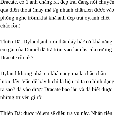
Dracate, có 1 anh chàng rất đẹp trai đang nói chuyện
qua điện thoại (may mà t/g nhanh chân,lẻn được vào
phòng nghe trộm.khà khà.anh đẹp trai oy,anh chết
chắc rồi.)
Thiên Dã: Dyland,anh nói thật đấy hả? có khả năng
em gái của Daniel đã trà trộn vào làm hs của trường
Dracate rồi uk?
Dyland:không phải có khả năng mà là chắc chắn
luôn đấy. Vấn đề bây h chỉ là liệu cô ta có hình dạng
ra sao? đã vào được Dracate bao lâu và đã biết được
những truyện gì rồi
Thiên Dã: được rồi,em sẽ điều tra vụ này. Nhân tiện