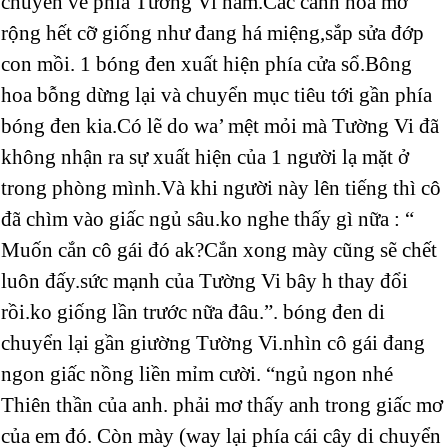
chuyển về phía Tường Vi nằm.Các cánh hoa mở
rộng hết cỡ giống như đang há miệng,sắp sửa đớp
con mồi. 1 bóng đen xuất hiện phía cửa sổ.Bông
hoa bỗng dừng lại và chuyển mục tiêu tới gần phía
bóng đen kia.Có lẽ do wa’ mệt mỏi mà Tường Vi đã
không nhận ra sự xuất hiện của 1 người lạ mặt ở
trong phòng mình.Và khi người này lên tiếng thì cô
đã chìm vào giấc ngủ sâu.ko nghe thấy gì nữa : “
Muốn cắn cô gái đó ak?Cắn xong mày cũng sẽ chết
luôn đấy.sức mạnh của Tường Vi bây h thay đổi
rồi.ko giống lần trước nữa đâu.”. bóng đen di
chuyển lại gần giường Tường Vi.nhìn cô gái đang
ngon giấc nồng liền mỉm cười. “ngủ ngon nhé
Thiên thần của anh. phải mơ thấy anh trong giấc mơ
của em đó. Còn mày (way lại phía cái cây di chuyển