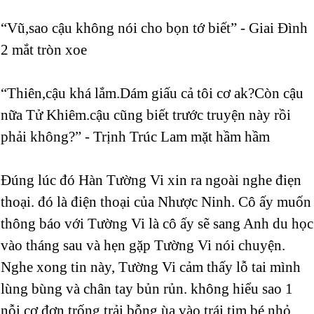
“Vũ,sao cậu không nói cho bọn tớ biết” - Giai Đình
2 mắt tròn xoe
“Thiên,cậu khá lắm.Dám giấu cả tôi cơ ak?Còn cậu
nữa Tử Khiêm.cậu cũng biết trước truyện này rồi
phải không?” - Trịnh Trúc Lam mặt hầm hầm
Đúng lúc đó Hàn Tường Vi xin ra ngoài nghe điẹn
thoại. đó là điện thoại của Nhược Ninh. Cô ấy muốn
thông báo với Tường Vi là cô ấy sẽ sang Anh du học
vào tháng sau và hẹn gặp Tường Vi nói chuyện.
Nghe xong tin này, Tường Vi cảm thấy lỗ tai mình
lùng bùng và chân tay bủn rủn. không hiểu sao 1
nỗi cơ đơn,trống trải bỗng ùa vào trái tim bé nhỏ