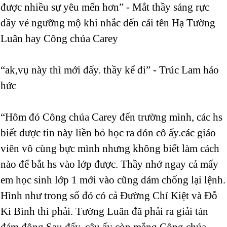
được nhiều sự yêu mến hơn” - Mắt thầy sáng rực
đầy vẻ ngưỡng mộ khi nhắc dến cái tên Hạ Tường
Luân hay Công chúa Carey
“ak,vụ này thì mới đấy. thầy kể đi” - Trúc Lam háo
hức
“Hôm đó Công chúa Carey đến trường mình, các hs
biết được tin này liền bỏ học ra đón cô ấy.các giáo
viên vô cùng bực mình nhưng không biết làm cách
nào để bắt hs vào lớp được. Thầy nhớ ngay cả mấy
em học sinh lớp 1 mới vào cũng dám chống lại lệnh.
Hình như trong số đó có cả Đường Chí Kiệt và Đỗ
Kì Bình thì phải. Tường Luân đã phải ra giải tán
đám đông.Sau đấy, cậu ấy còn mắng Công chúa