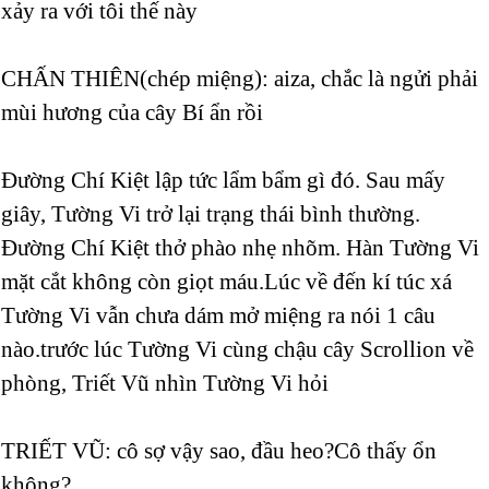
xảy ra với tôi thế này
CHẤN THIÊN(chép miệng): aiza, chắc là ngửi phải
mùi hương của cây Bí ẩn rồi
Đường Chí Kiệt lập tức lẩm bẩm gì đó. Sau mấy
giây, Tường Vi trở lại trạng thái bình thường.
Đường Chí Kiệt thở phào nhẹ nhõm. Hàn Tường Vi
mặt cắt không còn giọt máu.Lúc về đến kí túc xá
Tường Vi vẫn chưa dám mở miệng ra nói 1 câu
nào.trước lúc Tường Vi cùng chậu cây Scrollion về
phòng, Triết Vũ nhìn Tường Vi hỏi
TRIẾT VŨ: cô sợ vậy sao, đầu heo?Cô thấy ổn
không?