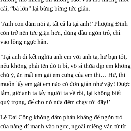
cái, “bà lớn” lại bừng bừng tức giận.
‘Anh còn dám nói à, tất cả là tại anh!’ Phượng Đình
còn trở nên tức giận hơn, dùng đầu ngón trỏ, chỉ
vào lồng ngực hắn.
‘Tại anh đi kết nghĩa anh em với anh ta, hừ bạn tốt,
nếu không phải tên đó ti bỉ, vô sỉ thừa dịp em không
chú ý, ăn mất em gái em cưng của em thì… Hừ, thì
muốn lấy em gái em nào có đơn giản như vậy! Được
lắm, giờ anh ta lấy người ta về rồi, lại không biết
quý trọng, để cho nó nửa đêm chạy tới đây!’
Lệ Đại Công không dám phản kháng để ngón trỏ
của nàng dí mạnh vào ngực, ngoài miệng vẫn từ từ