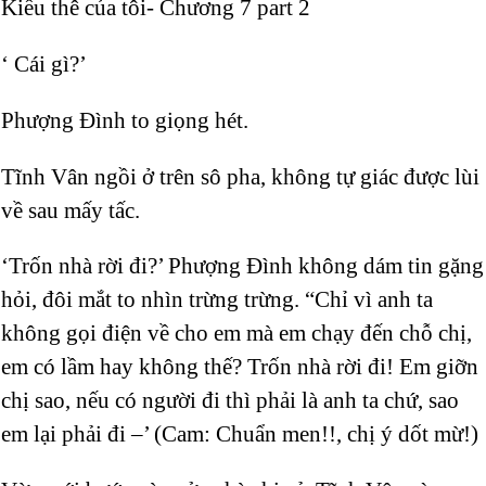
Kiều thê của tôi- Chương 7 part 2
‘ Cái gì?’
Phượng Đình to giọng hét.
Tĩnh Vân ngồi ở trên sô pha, không tự giác được lùi
về sau mấy tấc.
‘Trốn nhà rời đi?’ Phượng Đình không dám tin gặng
hỏi, đôi mắt to nhìn trừng trừng. “Chỉ vì anh ta
không gọi điện về cho em mà em chạy đến chỗ chị,
em có lầm hay không thế? Trốn nhà rời đi! Em giỡn
chị sao, nếu có người đi thì phải là anh ta chứ, sao
em lại phải đi –’ (Cam: Chuẩn men!!, chị ý dốt mừ!)