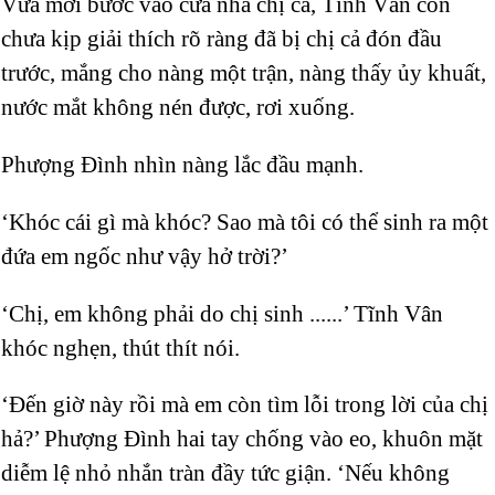
Vừa mới bước vào cửa nhà chị cả, Tĩnh Vân còn
chưa kịp giải thích rõ ràng đã bị chị cả đón đầu
trước, mắng cho nàng một trận, nàng thấy ủy khuất,
nước mắt không nén được, rơi xuống.
Phượng Đình nhìn nàng lắc đầu mạnh.
‘Khóc cái gì mà khóc? Sao mà tôi có thể sinh ra một
đứa em ngốc như vậy hở trời?’
‘Chị, em không phải do chị sinh ......’ Tĩnh Vân
khóc nghẹn, thút thít nói.
‘Đến giờ này rồi mà em còn tìm lỗi trong lời của chị
hả?’ Phượng Đình hai tay chống vào eo, khuôn mặt
diễm lệ nhỏ nhắn tràn đầy tức giận. ‘Nếu không