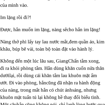
của mình vào.
Im lặng rồi đi?!
Được, hắn muốn im lặng, nàng sẽcho hắn im lặng!
Nàng thở phì lấy tay lau nước mắt,đem quần áo, kim
khâu, búp bê vải, toàn bộ toàn đặt vào hành lý.
Không đến một lúc lâu sau, GiangChấn tắm xong,
đi ra khỏi phòng tắm. Hắn dùng khăn cuốn nửa thân
dướilại, rồi dùng cái khăn tắm lau khuôn mặt ẩm
ướt. Đi vào phòng, hắncũng đã nhận ra hành động
của nàng, trong mắt hắn có chút ánhsáng, nhưng
khuôn mặt tuấn tú lại không hề thay đổi biểu tình.
Một câuhắn cũng không nói, chỉ lạnh lùng bước qua