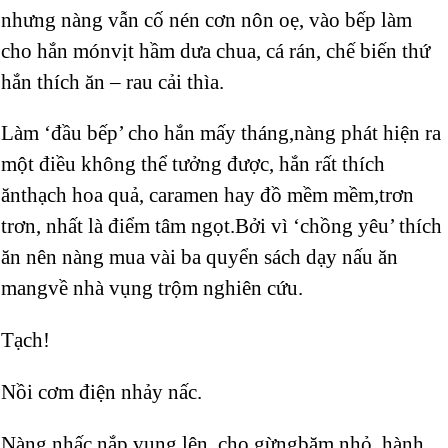
nhưng nàng vẫn cố nén cơn nôn oẹ, vào bếp làm
cho hắn mónvịt hầm dưa chua, cá rán, chế biến thứ
hắn thích ăn – rau cải thìa.
Làm ‘đầu bếp’ cho hắn mấy tháng,nàng phát hiện ra
một điều không thể tưởng được, hắn rất thích
ănthạch hoa quả, caramen hay đồ mềm mềm,trơn
trơn, nhất là điểm tâm ngọt.Bởi vì ‘chồng yêu’ thích
ăn nên nàng mua vài ba quyển sách dạy nấu ăn
mangvề nhà vụng trộm nghiên cứu.
Tạch!
Nồi cơm điện nhảy nấc.
Nàng nhấc nắp vung lên, cho gừngbăm nhỏ, hành