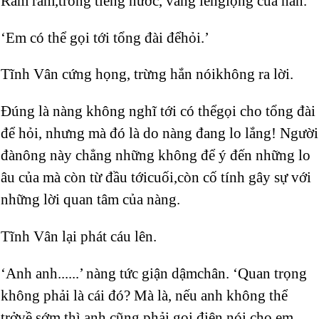
Rầm rầm,trong tiếng nước, vang lêngiọng của hắn.
‘Em có thể gọi tới tổng đài đểhỏi.’
Tĩnh Vân cứng họng, trừng hắn nóikhông ra lời.
Đúng là nàng không nghĩ tới có thểgọi cho tổng đài
để hỏi, nhưng mà đó là do nàng đang lo lắng! Người
đànông này chẳng những không để ý đến những lo
âu của mà còn từ đầu tớicuối,còn cố tính gây sự với
những lời quan tâm của nàng.
Tĩnh Vân lại phát cáu lên.
‘Anh anh......’ nàng tức giận dậmchân. ‘Quan trọng
không phải là cái đó? Mà là, nếu anh không thể
trởvề sớm thì anh cũng phải gọi điện nói cho em