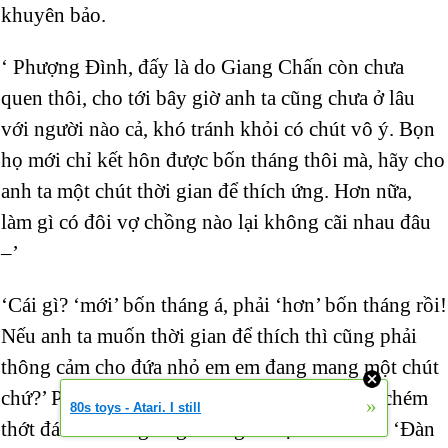
khuyên bảo.
‘ Phượng Đình, đấy là do Giang Chấn còn chưa
quen thôi, cho tới bây giờ anh ta cũng chưa ở lâu
với người nào cả, khó tránh khỏi có chút vô ý. Bọn
họ mới chỉ kết hôn được bốn tháng thôi mà, hãy cho
anh ta một chút thời gian để thích ứng. Hơn nữa,
làm gì có đôi vợ chồng nào lại không cãi nhau đâu
–’
‘Cái gì? ‘mới’ bốn tháng á, phải ‘hơn’ bốn tháng rồi!
Nếu anh ta muốn thời gian để thích thì cũng phải
thông cảm cho đứa nhỏ em em đang mang một chút
chứ?’ Phượng Đình mắng liên thanh, giận cá chém
»
80s toys - Atari. I still
thớt đánh cả sang ông chồng vô tội của mình. ‘Đàn