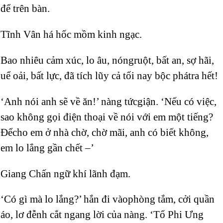
để trên bàn.
Tĩnh Vân há hốc mồm kinh ngạc.
Bao nhiêu cảm xúc, lo âu, nóngruột, bất an, sợ hãi,
uể oải, bất lực, đã tích lũy cả tối nay bộc phátra hết!
‘Anh nói anh sẽ về ăn!’ nàng tứcgiận. ‘Nếu có việc,
sao không gọi điện thoại về nói với em một tiếng?
Đểcho em ở nhà chờ, chờ mãi, anh có biết không,
em lo lắng gần chết –’
Giang Chấn ngữ khí lãnh đạm.
‘Có gì mà lo lắng?’ hắn đi vàophòng tắm, cởi quần
áo, lơ đễnh cắt ngang lời của nàng. ‘Tổ Phi Ưng