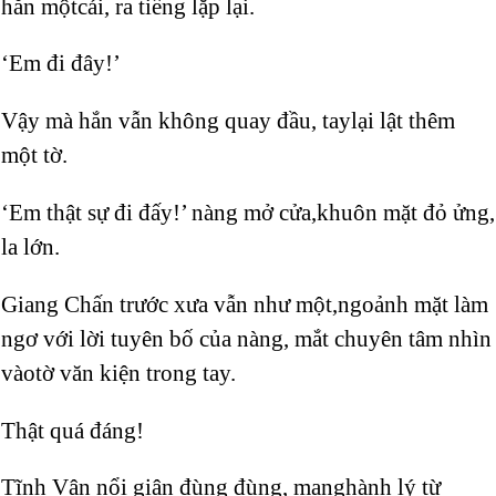
hắn mộtcái, ra tiếng lặp lại.
‘Em đi đây!’
Vậy mà hắn vẫn không quay đầu, taylại lật thêm
một tờ.
‘Em thật sự đi đấy!’ nàng mở cửa,khuôn mặt đỏ ửng,
la lớn.
Giang Chấn trước xưa vẫn như một,ngoảnh mặt làm
ngơ với lời tuyên bố của nàng, mắt chuyên tâm nhìn
vàotờ văn kiện trong tay.
Thật quá đáng!
Tĩnh Vân nổi giận đùng đùng, manghành lý từ