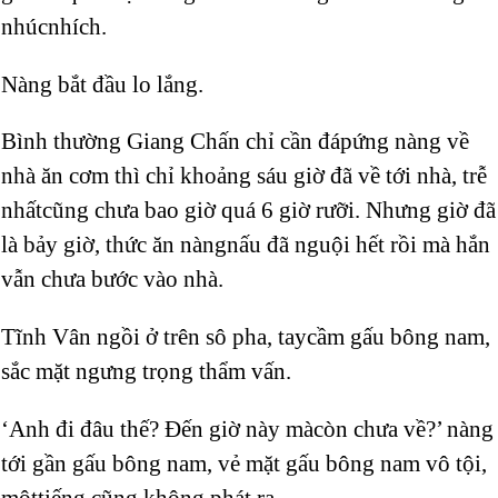
nhúcnhích.
Nàng bắt đầu lo lắng.
Bình thường Giang Chấn chỉ cần đápứng nàng về
nhà ăn cơm thì chỉ khoảng sáu giờ đã về tới nhà, trễ
nhấtcũng chưa bao giờ quá 6 giờ rưỡi. Nhưng giờ đã
là bảy giờ, thức ăn nàngnấu đã nguội hết rồi mà hắn
vẫn chưa bước vào nhà.
Tĩnh Vân ngồi ở trên sô pha, taycầm gấu bông nam,
sắc mặt ngưng trọng thẩm vấn.
‘Anh đi đâu thế? Đến giờ này màcòn chưa về?’ nàng
tới gần gấu bông nam, vẻ mặt gấu bông nam vô tội,
mộttiếng cũng không phát ra.