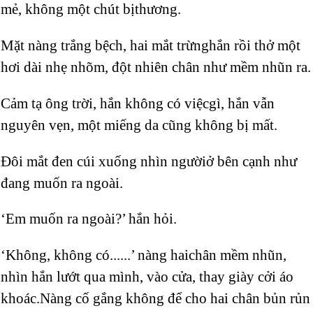
mẻ, không một chút bịthương.
Mặt nàng trắng bệch, hai mắt trừnghắn rồi thở một
hơi dài nhẹ nhõm, đột nhiên chân như mềm nhũn ra.
Cảm tạ ông trời, hắn không có việcgì, hắn vẫn
nguyên vẹn, một miếng da cũng không bị mất.
Đôi mắt đen cúi xuống nhìn ngườiở bên cạnh như
đang muốn ra ngoài.
‘Em muốn ra ngoài?’ hắn hỏi.
‘Không, không có......’ nàng haichân mềm nhũn,
nhìn hắn lướt qua mình, vào cửa, thay giày cởi áo
khoác.Nàng cố gắng không để cho hai chân bủn rủn