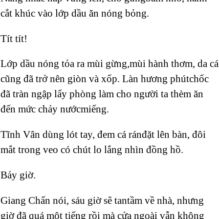
cắt khúc vào lớp dầu ăn nóng bỏng.
Tít tít!
Lớp dầu nóng tỏa ra mùi gừng,mùi hành thơm, da cá
cũng đã trở nên giòn và xốp. Làn hương phútchốc
đã tràn ngập lấy phòng làm cho người ta thèm ăn
đến mức chảy nướcmiếng.
Tĩnh Vân dùng lót tay, đem cá ránđặt lên bàn, đôi
mắt trong veo có chút lo lắng nhìn đồng hồ.
Bảy giờ.
Giang Chấn nói, sáu giờ sẽ tantầm về nhà, nhưng
giờ đã quá một tiếng rồi mà cửa ngoài vẫn không