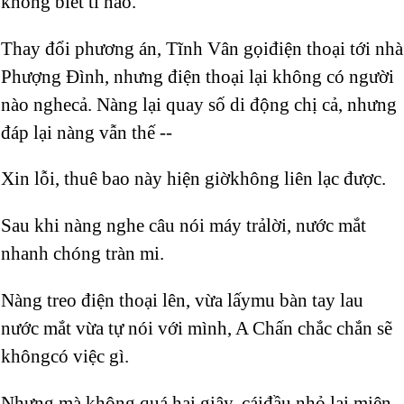
không biết tí nào.
Thay đổi phương án, Tĩnh Vân gọiđiện thoại tới nhà
Phượng Đình, nhưng điện thoại lại không có người
nào nghecả. Nàng lại quay số di động chị cả, nhưng
đáp lại nàng vẫn thế --
Xin lỗi, thuê bao này hiện giờkhông liên lạc được.
Sau khi nàng nghe câu nói máy trảlời, nước mắt
nhanh chóng tràn mi.
Nàng treo điện thoại lên, vừa lấymu bàn tay lau
nước mắt vừa tự nói với mình, A Chấn chắc chắn sẽ
khôngcó việc gì.
Nhưng mà không quá hai giây, cáiđầu nhỏ lại miên