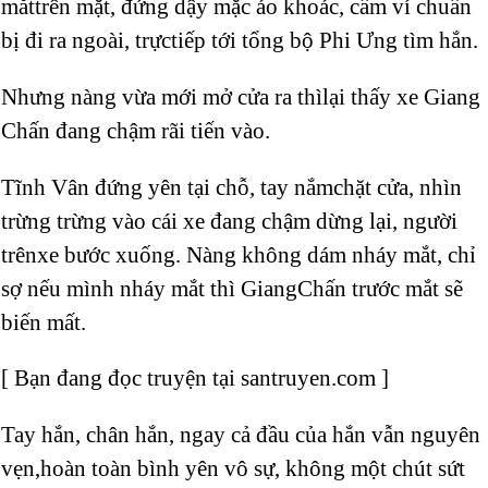
mắttrên mặt, đứng dậy mặc áo khoác, cầm ví chuẩn
bị đi ra ngoài, trựctiếp tới tổng bộ Phi Ưng tìm hắn.
Nhưng nàng vừa mới mở cửa ra thìlại thấy xe Giang
Chấn đang chậm rãi tiến vào.
Tĩnh Vân đứng yên tại chỗ, tay nắmchặt cửa, nhìn
trừng trừng vào cái xe đang chậm dừng lại, người
trênxe bước xuống. Nàng không dám nháy mắt, chỉ
sợ nếu mình nháy mắt thì GiangChấn trước mắt sẽ
biến mất.
[ Bạn đang đọc truyện tại santruyen.com ]
Tay hắn, chân hắn, ngay cả đầu của hắn vẫn nguyên
vẹn,hoàn toàn bình yên vô sự, không một chút sứt