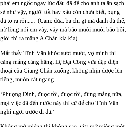
phải em ngốc ngay lúc đầu đã để cho anh ta ăn sạch
sẽ như vậy, người tốt hay xấu còn chưa biết, bụng
đã to ra rồi......’ (Cam: đùa, bà chị gì mà đanh đá thế,
nỡ lòng nói em vậy, vậy mà bảo muội muội bảo bối,
giỏi thì ra mắng A Chấn kia kìa)
Mắt thấy Tĩnh Vân khóc sướt mướt, vợ mình thì
càng mắng càng hăng, Lệ Đại Công vừa dập điện
thoại của Giang Chấn xuống, không nhịn được lên
tiếng, muốn cắt ngang.
‘Phượng Đình, được rồi, được rồi, đừng mắng nữa,
mọi việc đã đến nước này thì cứ để cho Tĩnh Vân
nghỉ ngơi trước đi đã.’
Không mở miệng thì không sao, vừa mở miệng một