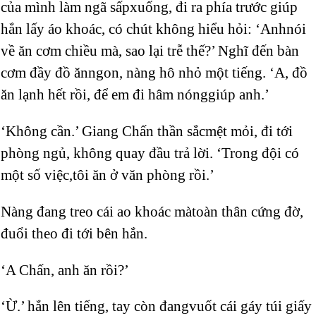
của mình làm ngã sấpxuống, đi ra phía trước giúp
hắn lấy áo khoác, có chút không hiểu hỏi: ‘Anhnói
về ăn cơm chiều mà, sao lại trễ thế?’ Nghĩ đến bàn
cơm đầy đồ ănngon, nàng hô nhỏ một tiếng. ‘A, đồ
ăn lạnh hết rồi, để em đi hâm nónggiúp anh.’
‘Không cần.’ Giang Chấn thần sắcmệt mỏi, đi tới
phòng ngủ, không quay đầu trả lời. ‘Trong đội có
một số việc,tôi ăn ở văn phòng rồi.’
Nàng đang treo cái ao khoác màtoàn thân cứng đờ,
đuổi theo đi tới bên hắn.
‘A Chấn, anh ăn rồi?’
‘Ừ.’ hắn lên tiếng, tay còn đangvuốt cái gáy túi giấy