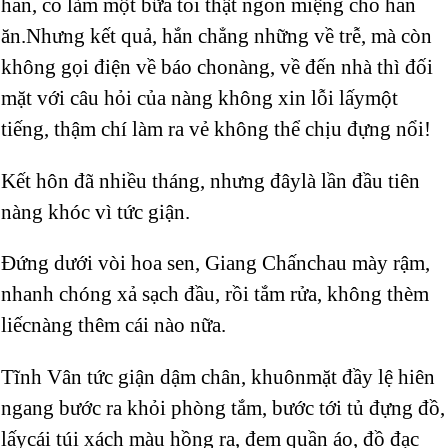
hắn, cố làm một bữa tối thật ngon miệng cho hắn
ăn.Nhưng kết quả, hắn chẳng những về trễ, mà còn
không gọi điện về báo chonàng, về đến nhà thì đối
mặt với câu hỏi của nàng không xin lỗi lấymột
tiếng, thậm chí làm ra vẻ không thể chịu đựng nổi!
Kết hôn đã nhiều tháng, nhưng đâylà lần đầu tiên
nàng khóc vì tức giận.
Đứng dưới vòi hoa sen, Giang Chấnchau mày rậm,
nhanh chóng xả sạch đầu, rồi tắm rửa, không thèm
liếcnàng thêm cái nào nữa.
Tĩnh Vân tức giận dậm chân, khuônmặt đầy lệ hiên
ngang bước ra khỏi phòng tắm, bước tới tủ đựng đồ,
lấycái túi xách màu hồng ra, đem quần áo, đồ đạc