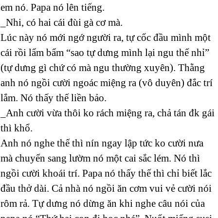
em nó. Papa nó lên tiếng.
_Nhi, có hai cái đùi gà cơ mà.
Lúc này nó mới ngớ người ra, tự cốc đầu mình một
cái rồi lẩm bẩm “sao tự dưng mình lại ngu thế nhỉ”
(tự dưng gì chứ có mà ngu thường xuyên). Thằng
anh nó ngồi cười ngoác miệng ra (vô duyên) đắc trí
lắm. Nó thấy thế liền bảo.
_Anh cười vừa thôi ko rách miệng ra, chả tán đk gái
thì khổ.
Anh nó nghe thế thì nín ngay lập tức ko cười nưa
mà chuyển sang lườm nó một cai sắc lém. Nó thì
ngồi cười khoái trí. Papa nó thấy thế thì chỉ biết lắc
đầu thở dài. Cả nhà nó ngồi ăn cơm vui vẻ cười nói
rôm rả. Tự dưng nó dừng ăn khi nghe câu nói của