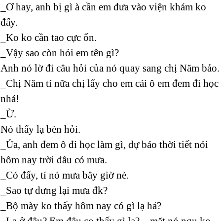
_Ơ hay, anh bị gì à cần em đưa vào viện khám ko
đấy.
_Ko ko cần tao cực ổn.
_Vậy sao còn hỏi em tên gì?
Anh nó lờ đi câu hỏi của nó quay sang chị Năm bảo.
_Chị Năm tí nữa chị lấy cho em cái ô em đem đi học
nhá!
_Ừ.
Nó thấy lạ bèn hỏi.
_Ủa, anh đem ô đi học làm gì, dự báo thời tiết nói
hôm nay trời đâu có mưa.
_Có đấy, tí nó mưa bây giờ nè.
_Sao tự dưng lại mưa đk?
_Bộ mày ko thấy hôm nay có gì lạ hả?
_Lạ ở đâu? Em đâu co thấy gì lạ? – mặt nó ngu ko