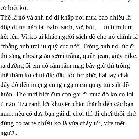
có biết ko.
Thế là nó và anh nó đi khắp nơi mua bao nhiêu là
đôg dung nào là: balo, sách, vở, bút,… ui tùm lum
hết lên. Và ko ai khác người sách đồ cho nó chính là
“thằng anh trai iu quý của nó”. Trông anh nó lúc đi
thì sáng nhoáng áo sơmi trắng, quần jean, giày nike,
ra đường ối em đổ rầm rầm mag bây giờ thì trông
thê thảm ko chụi đk: đầu tóc bơ phờ, hai tay chất
đầy đồ đến miệng cũng ngậm cái quay túi sáh đồ
luôn. Thế mới biết đưa con gái đi mua đồ ko co lợi
tí nào. T/g rành lời khuyên chân thành đến các bạn
nam: nếu có đưa bạn gái đi chơi thì đi chơi thôi chứ
đừng co tạt té nhiều ko là vừa cháy túi, vừa mệt
người.