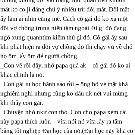
mặt ko co jì đáng chú ý nhiều trừ đôi mắt. Đôi mắt
ấy làm ai nhìn cũng mê. Cách cô gái đó ko xa một
đôi vợ chồng trung niên tầm ngoài 40 gì đó đang
ngó xung quanhtìm kiếm thứ gì đó. Cô gái ấy sau
khi phát hiện ra đôi vợ chồng đó thì chạy vù về chỗ
họ ôm lấy ôm để người chồng.
_Con về rồi đây, nhớ papa quá ak – cô gái đó ko ai
khác chính là nó.
_Con gái iu học hành sao rồi – ông bố vẻ mặt khá
nghiêm nghị nhưng cũng ko dấu dk nét vui mừng
khi thấy con gái.
_Chuyện nhỏ nkư con thỏ. Con cho papa xem cái
này papa thích luôn – vừa nói nó vừa lấy ra tấm
bằng tốt nghiệp Đại học của nó.(Đại học này khá co