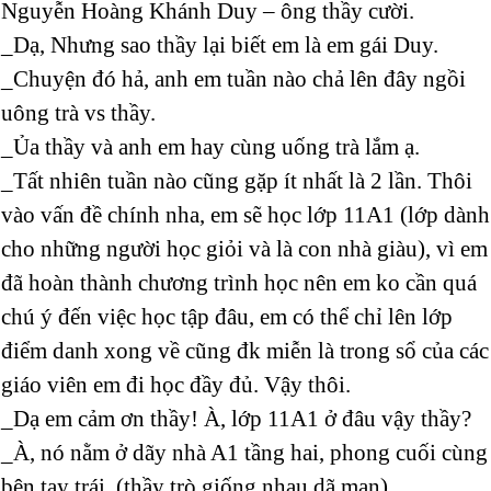
Nguyễn Hoàng Khánh Duy – ông thầy cười.
_Dạ, Nhưng sao thầy lại biết em là em gái Duy.
_Chuyện đó hả, anh em tuần nào chả lên đây ngồi
uông trà vs thầy.
_Ủa thầy và anh em hay cùng uống trà lắm ạ.
_Tất nhiên tuần nào cũng gặp ít nhất là 2 lần. Thôi
vào vấn đề chính nha, em sẽ học lớp 11A1 (lớp dành
cho những người học giỏi và là con nhà giàu), vì em
đã hoàn thành chương trình học nên em ko cần quá
chú ý đến việc học tập đâu, em có thể chỉ lên lớp
điểm danh xong về cũng đk miễn là trong sổ của các
giáo viên em đi học đầy đủ. Vậy thôi.
_Dạ em cảm ơn thầy! À, lớp 11A1 ở đâu vậy thầy?
_À, nó nằm ở dãy nhà A1 tầng hai, phong cuối cùng
bên tay trái. (thầy trò giống nhau dã man).