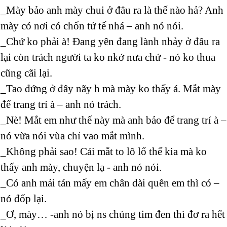
_Mày bảo anh mày chui ở đâu ra là thế nào hả? Anh
mày có nơi có chốn tử tế nhá – anh nó nói.
_Chứ ko phải à! Đang yên đang lành nhảy ở đâu ra
lại còn trách người ta ko nkớ nưa chứ - nó ko thua
cũng cãi lại.
_Tao đứng ở đây nãy h mà mày ko thấy á. Mắt mày
để trang trí à – anh nó trách.
_Nè! Mắt em như thế này mà anh bảo để trang trí à –
nó vừa nói vùa chỉ vao mắt mình.
_Không phải sao! Cái mắt to lô lố thế kia mà ko
thấy anh mày, chuyện lạ - anh nó nói.
_Có anh mải tán mấy em chân dài quên em thì có –
nó đốp lại.
_Ơ, mày… -anh nó bị ns chúng tim đen thì đơ ra hết