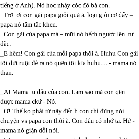
tiếng ở Anh). Nó học nhảy cóc đó bà con.
_Trời ơi con gái papa giỏi quá à, loại giỏi cơ đấy –
papa nó tấm tắc khen.
_Con gái của papa mà – mũi nó hếch ngược lên, tự
đắc.
_E hèm! Con gái của mỗi papa thôi à. Huhu Con gái
tôi dứt ruột đẻ ra nó quên tôi kìa huhu… - mama nó
than.
_A! Mama iu dấu của con. Làm sao mà con qên
được mama ckứ - Nó.
_Ơ! Thế ko phải từ nãy đến h con chỉ đứng nói
chuyện vs papa con thôi à. Con đâu có nhớ ta. Hứ -
mama nó giận dỗi nói.