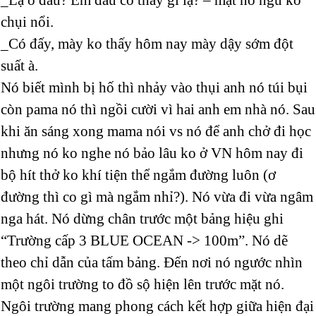
chụi nổi.
_Có đấy, mày ko thấy hôm nay mày dậy sớm đột
suất à.
Nó biết mình bị hố thì nhảy vào thụi anh nó túi bụi
còn pama nó thì ngồi cười vì hai anh em nhà nó. Sau
khi ăn sáng xong mama nói vs nó để anh chở đi học
nhưng nó ko nghe nó bảo lâu ko ở VN hôm nay đi
bộ hít thở ko khí tiện thể ngắm đường luôn (ơ
đường thì co gì mà ngắm nhỉ?). Nó vừa đi vừa ngâm
nga hát. Nó dừng chân trước một bảng hiệu ghi
“Trường cấp 3 BLUE OCEAN -> 100m”. Nó dẽ
theo chỉ dẫn của tấm bảng. Đến nơi nó ngước nhìn
một ngôi trường to đồ sộ hiện lên trước mặt nó.
Ngôi trường mang phong cách kết hợp giữa hiện đại