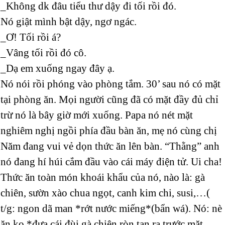
_Không dk đâu tiểu thư dậy đi tối rồi đó.
Nó giật mình bật dậy, ngơ ngác.
_Ơ! Tối rồi á?
_Vâng tối rồi đó cô.
_Dạ em xuống ngay đây ạ.
Nó nói rồi phóng vào phòng tắm. 30’ sau nó có mặt
tại phòng ăn. Mọi người cũng đã có mặt đầy đủ chỉ
trừ nó là bây giờ mới xuống. Papa nó nét mặt
nghiêm nghị ngồi phía đầu bàn ăn, mẹ nó cùng chị
Năm đang vui vẻ dọn thức ăn lên bàn. “Thằng” anh
nó đang hí húi cắm đầu vào cái máy điện tử. Ui cha!
Thức ăn toàn món khoái khẩu của nó, nào là: gà
chiên, sườn xào chua ngọt, canh kim chi, susi,…(
t/g: ngon dã man *rớt nước miếng*(bẩn wá). Nó: nè
ăn ko *đưa cái đùi gà chiên ròn tan ra trước mặt