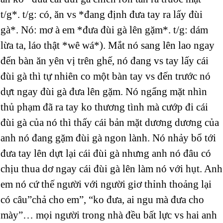
t/g*. t/g: có, ăn vs *đang định đưa tay ra lấy đùi
gà*. Nó: mơ à em *đưa đùi gà lên gặm*. t/g: dám
lừa ta, láo thật *wê wá*). Mắt nó sang lên lao ngay
đến bàn ăn yên vị trên ghế, nó đang vs tay lấy cái
đùi gà thì tự nhiên co một bàn tay vs đến trước nó
dựt ngay đùi gà đưa lên gặm. Nó ngẩng mặt nhìn
thủ phạm đã ra tay ko thương tình mà cướp đi cái
đùi gà của nó thì thấy cái bản mặt dương dương của
anh nó đang gặm đùi gà ngon lành. Nó nhảy bổ tới
đưa tay lên dựt lại cái đùi gà nhưng anh nó đâu có
chịu thua dơ ngay cái đùi gà lên làm nó với hụt. Anh
em nó cứ thế người với người giơ thỉnh thoảng lại
có câu”chả cho em”, “ko đưa, ai ngu mà đưa cho
mày”… mọi người trong nhà đều bất lực vs hai anh