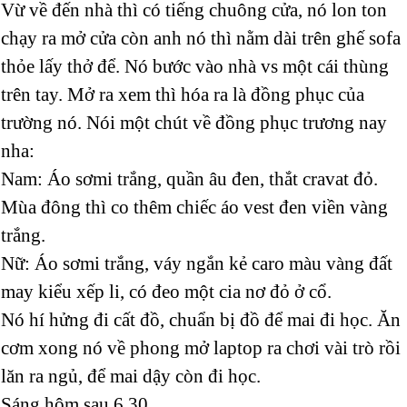
Vừ về đến nhà thì có tiếng chuông cửa, nó lon ton
chạy ra mở cửa còn anh nó thì nằm dài trên ghế sofa
thỏe lấy thở để. Nó bước vào nhà vs một cái thùng
trên tay. Mở ra xem thì hóa ra là đồng phục của
trường nó. Nói một chút về đồng phục trương nay
nha:
Nam: Áo sơmi trắng, quần âu đen, thắt cravat đỏ.
Mùa đông thì co thêm chiếc áo vest đen viền vàng
trắng.
Nữ: Áo sơmi trắng, váy ngắn kẻ caro màu vàng đất
may kiểu xếp li, có đeo một cia nơ đỏ ở cổ.
Nó hí hửng đi cất đồ, chuẩn bị đồ để mai đi học. Ăn
cơm xong nó về phong mở laptop ra chơi vài trò rồi
lăn ra ngủ, để mai dậy còn đi học.
Sáng hôm sau 6.30