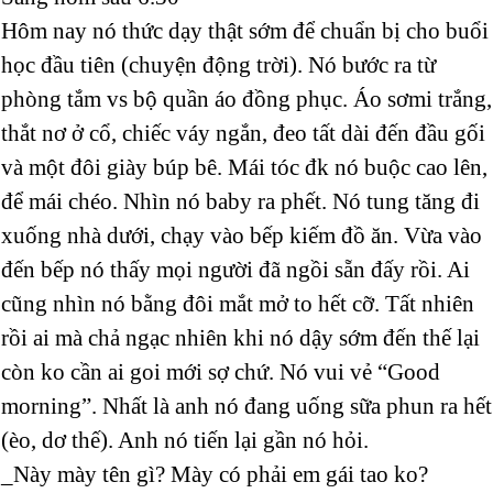
Hôm nay nó thức dạy thật sớm để chuẩn bị cho buổi
học đầu tiên (chuyện động trời). Nó bước ra từ
phòng tắm vs bộ quần áo đồng phục. Áo sơmi trắng,
thắt nơ ở cổ, chiếc váy ngắn, đeo tất dài đến đầu gối
và một đôi giày búp bê. Mái tóc đk nó buộc cao lên,
để mái chéo. Nhìn nó baby ra phết. Nó tung tăng đi
xuống nhà dưới, chạy vào bếp kiếm đồ ăn. Vừa vào
đến bếp nó thấy mọi người đã ngồi sẵn đấy rồi. Ai
cũng nhìn nó bằng đôi mắt mở to hết cỡ. Tất nhiên
rồi ai mà chả ngạc nhiên khi nó dậy sớm đến thế lại
còn ko cần ai goi mới sợ chứ. Nó vui vẻ “Good
morning”. Nhất là anh nó đang uống sữa phun ra hết
(èo, dơ thế). Anh nó tiến lại gần nó hỏi.
_Này mày tên gì? Mày có phải em gái tao ko?