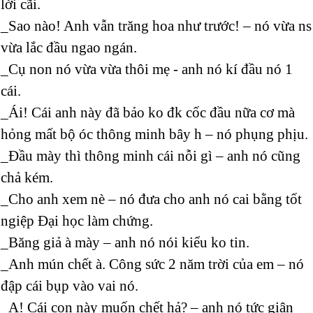
lời cãi.
_Sao nào! Anh vẫn trăng hoa như trước! – nó vừa ns
vừa lắc đầu ngao ngán.
_Cụ non nó vừa vừa thôi mẹ - anh nó kí đầu nó 1
cái.
_Ái! Cái anh này đã bảo ko đk cốc đầu nữa cơ mà
hỏng mất bộ óc thông minh bây h – nó phụng phịu.
_Đầu mày thì thông minh cái nỗi gì – anh nó cũng
chả kém.
_Cho anh xem nè – nó đưa cho anh nó cai bằng tốt
ngiệp Đại học làm chứng.
_Băng giả à mày – anh nó nói kiểu ko tin.
_Anh mún chết à. Công sức 2 năm trời của em – nó
đập cái bụp vào vai nó.
_A! Cái con này muốn chết hả? – anh nó tức giận