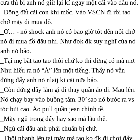
cửa thì bị anh nó giữ lại kí ngay một cái vào đầu nó.
_Động đất cái con khỉ mốc. Vào VSCN đi rồi tao
chở mày đi mua đồ.
_Ơ… - nó shock anh nó có bao giờ tốt đến nỗi chở
nó đi mua đồ đâu nhỉ. Như đok đk suy nghĩ của nó
anh nó bảo.
_Tại mẹ bắt tao tao thôi chứ ko thì đừng có mà mơ.
Như hiểu ra nó “À” lên một tiếng. Thấy nó vẫn
đứng đấy anh nó nlaij kí cái nữa bảo.
_Còn đứng đấy làm gì đi thay quần áo đi. Mau lên.
Nó chạy bay vào buồng tắm. 30’ sao nó bước ra vs
tóc búi cao. Áo pull quần jean chỉnh tề.
_Mày ngủ trong đấy hay sao mà lâu thế.
_Ngủ cái đầu anh phải chuẩn bị chứ.
_Thôi nhanh lên tại mày mà tao ko đk đi chơi đấy