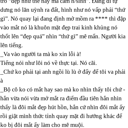
trồ “đẹp như thế này mà cấm h/sinh”. Đang đi tự
dưng nó lăn uỳnh ra đất, hình như nó vấp phải “thứ
gì”. Nó quay lại đang định mở mồm ra **** thì đập
vào mắt nó là khuôn mặt đẹp trai kinh khủng nó
thốt lên “đẹp quá” nhìn “thứ gì” mê mẩn. Người kia
lên tiếng.
_Va vào người ta mà ko xin lỗi à!
Tiếng nói như lôi nó về thực tại. Nó cãi.
_Chứ ko phải tại anh ngồi lù lù ở đấy để tôi va phải
à
_Bộ cô ko có mắt hay sao mà ko nhìn thấy tôi chứ -
hắn vừa nói vừa mở mắt ra điểm đầu tiên hắn nhìn
thấy là đôi mắt đẹp hút hồn, hắn cứ nhìn đôi mắt ấy
rồi giật mình thức tỉnh quay mặt đi hướng khác để
ko bị đôi mắt ấy làm cho mê muội.