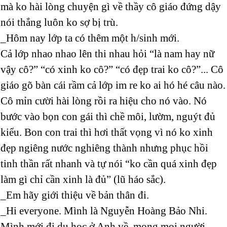
mà ko hài lòng chuyện gì về thầy cô giáo đứng dậy
nói thắng luôn ko sợ bị trù.
_Hôm nay lớp ta có thêm một h/sinh mới.
Cả lớp nhao nhao lên thi nhau hỏi “là nam hay nữ
vậy cô?” “có xinh ko cô?” “có đẹp trai ko cô?”... Cô
giáo gõ bàn cái rầm cả lớp im re ko ai hó hé câu nào.
Cô mỉn cười hài lòng rồi ra hiệu cho nó vào. Nó
bước vào bọn con gái thì chề môi, lườm, nguýt đủ
kiểu. Bon con trai thì hơi thất vọng vì nó ko xinh
đẹp ngiêng nước nghiêng thành nhưng phục hồi
tinh thần rất nhanh và tự nói “ko cần quá xinh đẹp
làm gì chỉ cần xinh là đủ” (lũ háo sắc).
_Em hãy giới thiệu về bản thân đi.
_Hi everyone. Mình là Nguyễn Hoàng Bảo Nhi.
Mình mới đi du học ở Anh về, mong mọi người