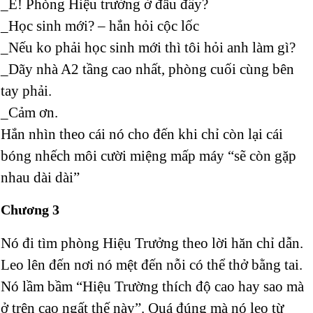
_Ê! Phòng Hiệu trưởng ở đâu đấy?
_Học sinh mới? – hắn hỏi cộc lốc
_Nếu ko phải học sinh mới thì tôi hỏi anh làm gì?
_Dãy nhà A2 tầng cao nhất, phòng cuối cùng bên
tay phải.
_Cảm ơn.
Hắn nhìn theo cái nó cho đến khi chỉ còn lại cái
bóng nhếch môi cười miệng mấp máy “sẽ còn gặp
nhau dài dài”
Chương 3
Nó đi tìm phòng Hiệu Trưởng theo lời hăn chỉ dẫn.
Leo lên đến nơi nó mệt đến nỗi có thể thở bằng tai.
Nó lầm bầm “Hiệu Trường thích độ cao hay sao mà
ở trên cao ngất thế này”. Quá đúng mà nó leo từ