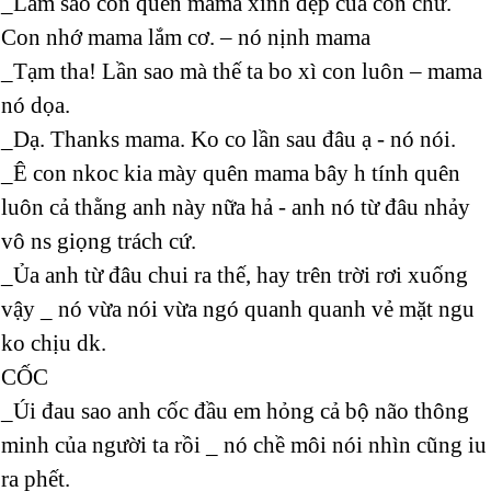
_Làm sao con quên mama xinh đẹp của con chứ.
Con nhớ mama lắm cơ. – nó nịnh mama
_Tạm tha! Lần sao mà thế ta bo xì con luôn – mama
nó dọa.
_Dạ. Thanks mama. Ko co lần sau đâu ạ - nó nói.
_Ê con nkoc kia mày quên mama bây h tính quên
luôn cả thằng anh này nữa hả - anh nó từ đâu nhảy
vô ns giọng trách cứ.
_Ủa anh từ đâu chui ra thế, hay trên trời rơi xuống
vậy _ nó vừa nói vừa ngó quanh quanh vẻ mặt ngu
ko chịu dk.
CỐC
_Úi đau sao anh cốc đầu em hỏng cả bộ não thông
minh của người ta rồi _ nó chề môi nói nhìn cũng iu
ra phết.