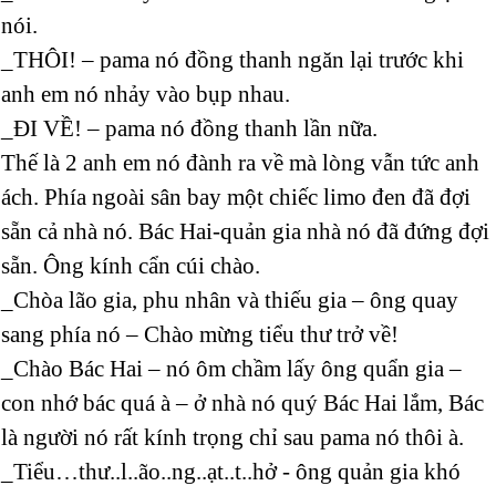
nói.
_THÔI! – pama nó đồng thanh ngăn lại trước khi
anh em nó nhảy vào bụp nhau.
_ĐI VỀ! – pama nó đồng thanh lần nữa.
Thế là 2 anh em nó đành ra về mà lòng vẫn tức anh
ách. Phía ngoài sân bay một chiếc limo đen đã đợi
sẵn cả nhà nó. Bác Hai-quản gia nhà nó đã đứng đợi
sẵn. Ông kính cẩn cúi chào.
_Chòa lão gia, phu nhân và thiếu gia – ông quay
sang phía nó – Chào mừng tiểu thư trở về!
_Chào Bác Hai – nó ôm chầm lấy ông quẩn gia –
con nhớ bác quá à – ở nhà nó quý Bác Hai lắm, Bác
là người nó rất kính trọng chỉ sau pama nó thôi à.
_Tiểu…thư..l..ão..ng..ạt..t..hở - ông quản gia khó