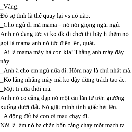
_Vầng.
Đó sự tình là thế quay lại vs nó nào.
_Cho ngủ đi mà mama – nó nói giọng ngái ngủ.
Anh nó đang tức vì ko đk đi chơi thì bây h thêm nó
gọi là mama anh nó tức điên lên, quát.
_Ai là mama mày hả con kia! Thằng anh mày đây
này.
_Anh à cho em ngủ nữa đi. Hôm nay là chủ nhật mà.
_Ko lằng nhằng mày mà ko dậy đừng trách tao ác.
_Một tí nữa thôi mà.
Anh nó co cẳng đạp nó một cái lăn từ trên giường
xuống dưới đất. Nó giật mình tỉnh giấc hét lên.
_A động đất bà con ơi mau chạy đi.
Nói là làm nó ba chân bốn cẳng chạy một mạch ra