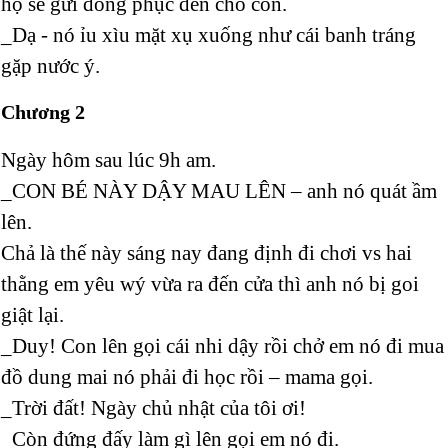
họ sẽ gửi đồng phục đến cho con.
_Dạ - nó ỉu xìu mặt xụ xuống như cái banh tráng
gặp nước ý.
Chương 2
Ngày hôm sau lúc 9h am.
_CON BÉ NÀY DẬY MAU LÊN – anh nó quát ầm
lên.
Chả là thế này sáng nay đang định đi chơi vs hai
thằng em yêu wý vừa ra đến cửa thì anh nó bị goi
giật lại.
_Duy! Con lên gọi cái nhi dậy rồi chở em nó đi mua
đồ dung mai nó phải đi học rồi – mama gọi.
_Trời đất! Ngày chủ nhật của tôi ơi!
_Còn đứng đấy làm gì lên gọi em nó đi.