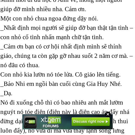
giúp đỡ mình nhiều nha. Cảm ơn.
Một con nhỏ chua ngoa đứng dậy nói.
_Nhất định mọi người sẽ giúp đỡ bạn thật tận tình –
con nhỏ cố tình nhấn mạnh chữ tận tình.
_Cảm ơn bạn có cơ hội nhất định mình sẽ thỉnh
giáo, chúng ta còn gặp gỡ nhau suốt 2 năm cơ mà. –
nó đâu có thua.
Con nhỏ kia lườn nó tóe lửa. Cô giáo lên tiếng.
_Bảo Nhi em ngồi bàn cuối cùng Gia Huy Nhé.
_Dạ.
Nó đi xuống chỗ thì có bao nhiêu anh mắt lườm
nguýt nó tóe điện (điện này là điện cao áp đấy nhá
đừng dại mà động vao ko là bị giật cho thanh thui
luôn đấy), nó vừa đi mà vừa thấy lạnh sống lưng