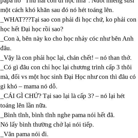
papa nó “Thứ hai con đi học nhá”. Nuốt miếng susi
một cách khó khăn sau đó nó hét toáng lên.
_WHAT???Tại sao con phải đi học chứ, ko phải con
học hết Đại học rồi sao?
_Con à, bên này ko cho học nhảy cóc như bên Anh
đâu.
_Vậy là con phải học lại, chán chết! – nó than thở.
_Có gì đâu con chỉ học lại chương trình cấp 3 thôi
mà, đối vs một học sinh Đại Học như con thì đâu có
gì khó – mama nó dỗ.
_CÁI GÌ CHỨ? Tại sao lại là cấp 3? – nó lại hét
toáng lên lần nữa.
_Bình tĩnh, bình tĩnh nghe pama nói hết đã.
Nó lấy bình thường chở lại nói tiếp.
_Vân pama nói đi.