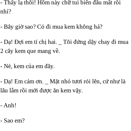
- Thấy lạ thôi! Hôm này chữ tui biến đâu mất rồi
nhỉ?
- Bây giờ sao? Có đi mua kem không hả?
- Dạ! Đợi em tí chị hai. _ Tôi đứng dậy chay đi mua
2 cây kem que mang về.
- Nè, kem của em đây.
- Dạ! Em cảm ơn. _ Mặt nhỏ tươi rói lên, cứ như là
lâu lắm rồi mới được ăn kem vậy.
- Anh!
- Sao em?