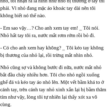
nhỏ, tôi nhận ra là hình như nhỏ bị thương ở tay thì
phải. Vì nhỏ đang mặc áo khoác tay dài nên tôi
không biết nó thế nào.
- Em sao vậy…? Cho anh xem tay em! _ Tôi nói.
Nhỏ hất tay tôi ra, nước mắt rơm rớm rồi bỏ đi.
- Có cho anh xem hay không? _ Tôi kéo tay không
bị thương của nhỏ lại, rồi trừng mắt nhìn nhỏ.
Nhỏ cũng sợ và không bước đi nữa, nước mắt nhỏ
bắt đầu chảy nhiều hơn. Tôi cho nhỏ ngồi xuống
ghế đá và kéo tay áo nhỏ lên. Một vết bầm khá to ở
cánh tay, trên cánh tay nhỏ xinh xắn lại bị bầm thâm
tím như vậy, lòng tôi tự nhiên lại thấy xót xa vô
cùng.