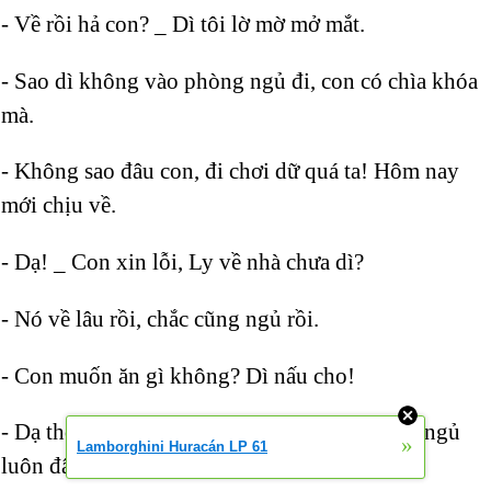
- Về rồi hả con? _ Dì tôi lờ mờ mở mắt.
- Sao dì không vào phòng ngủ đi, con có chìa khóa
mà.
- Không sao đâu con, đi chơi dữ quá ta! Hôm nay
mới chịu về.
- Dạ! _ Con xin lỗi, Ly về nhà chưa dì?
- Nó về lâu rồi, chắc cũng ngủ rồi.
- Con muốn ăn gì không? Dì nấu cho!
- Dạ thôi! Di vào phòng ngủ đi! Con cũng đi ngủ
»
Lamborghini Huracán LP 61
luôn đây.