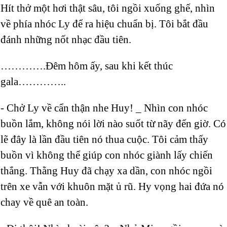
Hít thở một hơi thật sâu, tôi ngồi xuống ghế, nhìn
về phía nhóc Ly để ra hiệu chuẩn bị. Tôi bắt đầu
đánh những nốt nhạc đầu tiên.
………….Đêm hôm ấy, sau khi kết thúc
gala…………..
- Chở Ly về cẩn thận nhe Huy! _ Nhìn con nhóc
buồn lắm, không nói lời nào suốt từ nãy đến giờ. Có
lẽ đây là lần đầu tiên nó thua cuộc. Tôi cảm thấy
buồn vì không thể giúp con nhóc giành lấy chiến
thắng. Thằng Huy đã chạy xa dần, con nhóc ngồi
trên xe vẫn với khuôn mặt ủ rũ. Hy vọng hai đứa nó
chay về quê an toàn.