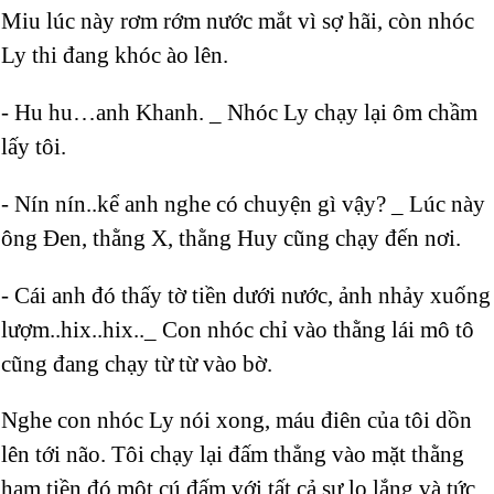
Miu lúc này rơm rớm nước mắt vì sợ hãi, còn nhóc
Ly thi đang khóc ào lên.
- Hu hu…anh Khanh. _ Nhóc Ly chạy lại ôm chầm
lấy tôi.
- Nín nín..kể anh nghe có chuyện gì vậy? _ Lúc này
ông Đen, thằng X, thằng Huy cũng chạy đến nơi.
- Cái anh đó thấy tờ tiền dưới nước, ảnh nhảy xuống
lượm..hix..hix.._ Con nhóc chỉ vào thằng lái mô tô
cũng đang chạy từ từ vào bờ.
Nghe con nhóc Ly nói xong, máu điên của tôi dồn
lên tới não. Tôi chạy lại đấm thẳng vào mặt thằng
ham tiền đó một cú đấm với tất cả sự lo lắng và tức