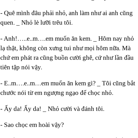
- Quê mình đâu phải nhỏ, anh làm như ai anh cũng
quen. _ Nhỏ lè lưỡi trêu tôi.
- Anh!…..e..m….em muốn ăn kem. _ Hôm nay nhỏ
lạ thật, không còn xưng tui như mọi hôm nữa. Mà
chứ em phát ra cũng buồn cười ghê, cứ như lần đầu
tiên tập nói vậy.
- E..m….e..m…em muốn ăn kem gì? _ Tôi cũng bắt
chước nói từ em ngượng ngạo để chọc nhỏ.
- Ấy da! Ấy da! _ Nhỏ cười và đánh tôi.
- Sao chọc em hoài vậy?