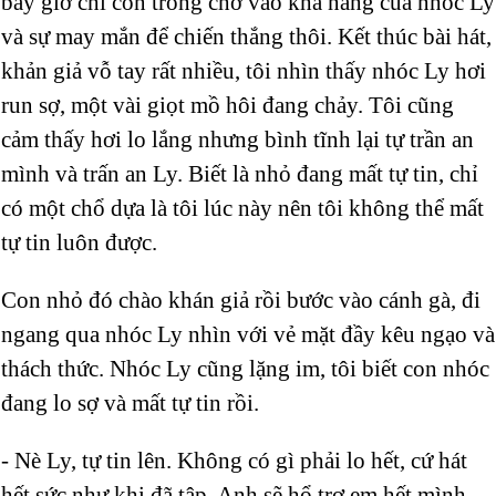
bây giờ chì còn trông chờ vào khả năng của nhóc Ly
và sự may mắn để chiến thắng thôi. Kết thúc bài hát,
khản giả vỗ tay rất nhiều, tôi nhìn thấy nhóc Ly hơi
run sợ, một vài giọt mồ hôi đang chảy. Tôi cũng
cảm thấy hơi lo lắng nhưng bình tĩnh lại tự trần an
mình và trấn an Ly. Biết là nhỏ đang mất tự tin, chỉ
có một chổ dựa là tôi lúc này nên tôi không thể mất
tự tin luôn được.
Con nhỏ đó chào khán giả rồi bước vào cánh gà, đi
ngang qua nhóc Ly nhìn với vẻ mặt đầy kêu ngạo và
thách thức. Nhóc Ly cũng lặng im, tôi biết con nhóc
đang lo sợ và mất tự tin rồi.
- Nè Ly, tự tin lên. Không có gì phải lo hết, cứ hát
hết sức như khi đã tập. Anh sẽ hổ trợ em hết mình.