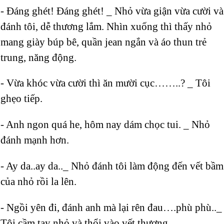
- Đáng ghét! Đáng ghét! _ Nhỏ vừa giận vừa cười và
đánh tôi, dễ thương lắm. Nhìn xuống thì thấy nhỏ
mang giày búp bê, quần jean ngắn và áo thun trẻ
trung, năng động.
- Vừa khóc vừa cười thì ăn mười cục……..? _ Tôi
ghẹo tiếp.
- Anh ngon quá he, hôm nay dám chọc tui. _ Nhỏ
đánh mạnh hơn.
- Ay da..ay da.._ Nhỏ đánh tôi làm động đến vết bầm
của nhỏ rồi la lên.
- Ngồi yên đi, đánh anh mà lại rên đau….phù phù.._
Tôi cầm tay nhỏ và thổi vào vết thương.