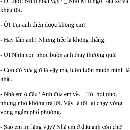
- Đi thôi! Nhìn hoài vậy? _ Nhỏ Miu ngồi sau xe và
khều tôi.
- Ừ! Tụi anh diễn được không em?
- Hay lắm anh! Nhưng tiếc là không thắng.
- Ừ! Nhìn con nhóc buồn anh thấy thương quá!
- Con đó xưa giờ là vậy mà, luôn luôn muốn mình là
nhất.
- Nhà em ở đâu? Anh đưa em về. _ Tôi hỏi nhỏ,
nhưng nhỏ không trả lời. Vậy là tôi lại chạy vòng
vòng ngắm phố phường.
- Sao em im lặng vậy? Nhà em ở đâu anh còn chở