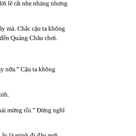
 lời lẽ rất nhẹ nhàng nhưng
ây mà. Chắc cậu ta không
y đến Quảng Châu chơi.
áy nữa.” Cậu ta không
ình.
phải mừng rồi.” Đừng nghĩ
 ấy là mình đi đâu mới