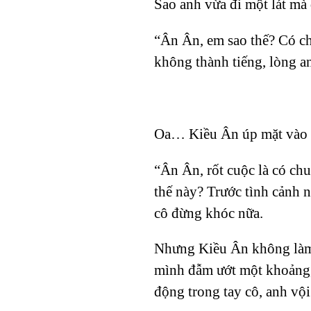
Sao anh vừa đi một lát mà 
“Ân Ân, em sao thế? Có ch
không thành tiếng, lòng 
Oa… Kiều Ân úp mặt vào l
“Ân Ân, rốt cuộc là có ch
thế này? Trước tình cảnh n
cô đừng khóc nữa.
Nhưng Kiều Ân không làm 
mình đẫm ướt một khoảng,
động trong tay cô, anh vội