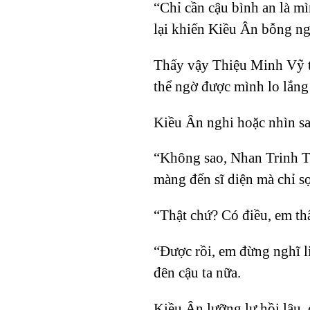
“Chỉ cần cậu bình an là mì
lại khiến Kiều Ân bỗng ng
Thấy vậy Thiệu Minh Vỹ t
thể ngờ được mình lo lắng
Kiều Ân nghi hoặc nhìn sa
“Không sao, Nhan Trinh Tị
màng đến sĩ diện mà chỉ s
“Thật chứ? Có điều, em thấ
“Được rồi, em đừng nghĩ li
đên cậu ta nữa.
Kiều Ân lưỡng lự hồi lâu,