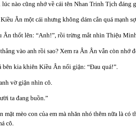
úc nào cũng nhớ về cái tên Nhan Trinh Tịch đáng gh
 Kiều Ân một cái nhưng không dám cắn quá mạnh sợ
 Ân thốt lên: “Anh!”, rồi trừng mắt nhìn Thiệu Min
thẳng vào anh rồi sao? Xem ra Ân Ân vẫn còn nhớ đ
á bên kia khiên Kiều Ân nổi giận: “Đau quá!”.
anh vờ giận nhìn cô.
ười ta đang buồn.”
 mặt mèo con của em mà nhăn nhó thêm nữa là có th
má cô.