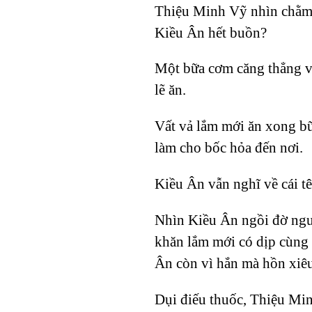
Thiệu Minh Vỹ nhìn chằm c
Kiều Ân hết buồn?
Một bữa cơm căng thẳng và
lẽ ăn.
Vất vả lắm mới ăn xong bữ
làm cho bốc hỏa đến nơi.
Kiều Ân vẫn nghĩ về cái tê
Nhìn Kiều Ân ngồi đờ ngư
khăn lắm mới có dịp cùng K
Ân còn vì hắn mà hồn xiêu
Dụi điếu thuốc, Thiệu Mi