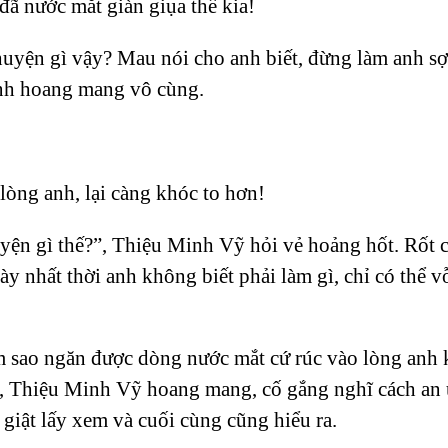
đã nước mắt giàn giụa thế kia!
uyện gì vậy? Mau nói cho anh biết, đừng làm anh s
anh hoang mang vô cùng.
òng anh, lại càng khóc to hơn!
uyện gì thế?”, Thiệu Minh Vỹ hỏi vẻ hoảng hốt. Rốt 
ày nhất thời anh không biết phải làm gì, chỉ có thể v
sao ngăn được dòng nước mắt cứ rúc vào lòng anh 
 Thiệu Minh Vỹ hoang mang, cố gắng nghĩ cách an 
 giật lấy xem và cuối cùng cũng hiểu ra.