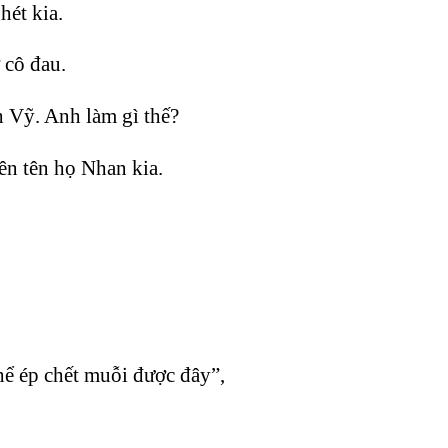
ét kia.
 cô đau.
h Vỹ. Anh làm gì thế?
ên tên họ Nhan kia.
ể ép chết muỗi được đây”,