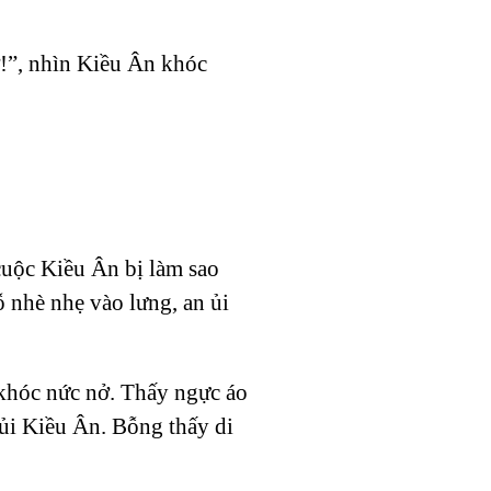
ợ!”, nhìn Kiều Ân khóc
cuộc Kiều Ân bị làm sao
ỗ nhè nhẹ vào lưng, an ủi
khóc nức nở. Thấy ngực áo
ủi Kiều Ân. Bỗng thấy di