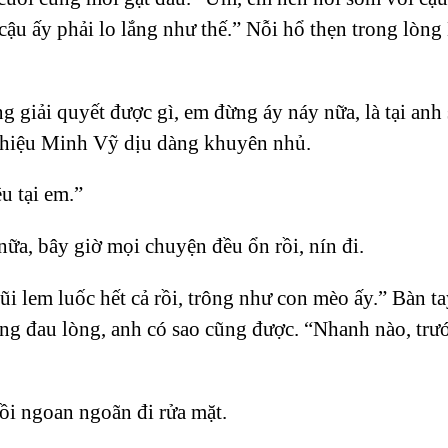
cậu ấy phải lo lắng như thế.” Nỗi hổ thẹn trong lòng
 giải quyết được gì, em đừng áy náy nữa, là tại anh 
 Thiệu Minh Vỹ dịu dàng khuyên nhủ.
u tại em.”
nữa, bây giờ mọi chuyện đều ổn rồi, nín đi.
 lem luốc hết cả rồi, trông như con mèo ấy.” Bàn t
ng đau lòng, anh có sao cũng được. “Nhanh nào, trước
ồi ngoan ngoãn đi rửa mặt.