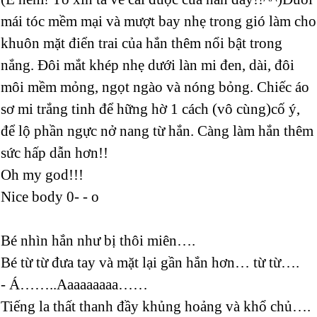
mái tóc mềm mại và mượt bay nhẹ trong gió làm cho
khuôn mặt điển trai của hắn thêm nổi bật trong
nắng. Đôi mắt khép nhẹ dưới làn mi đen, dài, đôi
môi mềm mỏng, ngọt ngào và nóng bỏng. Chiếc áo
sơ mi trắng tinh để hững hờ 1 cách (vô cùng)cố ý,
để lộ phần ngực nở nang từ hắn. Càng làm hắn thêm
sức hấp dẫn hơn!!
Oh my god!!!
Nice body 0- - o
Bé nhìn hắn như bị thôi miên….
Bé từ từ đưa tay và mặt lại gần hắn hơn… từ từ….
- Á……..Aaaaaaaaa……
Tiếng la thất thanh đầy khủng hoảng và khổ chủ….