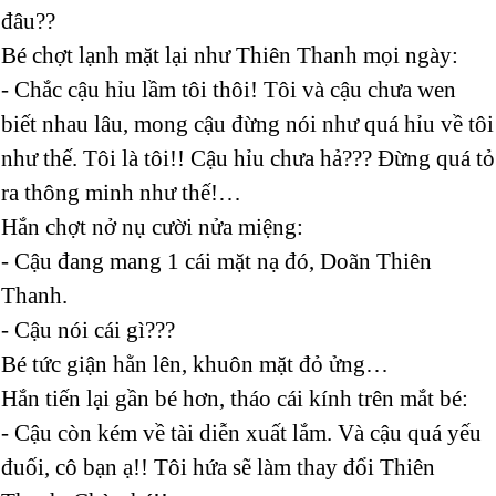
đâu??
Bé chợt lạnh mặt lại như Thiên Thanh mọi ngày:
- Chắc cậu hỉu lầm tôi thôi! Tôi và cậu chưa wen
biết nhau lâu, mong cậu đừng nói như quá hỉu về tôi
như thế. Tôi là tôi!! Cậu hỉu chưa hả??? Đừng quá tỏ
ra thông minh như thế!…
Hắn chợt nở nụ cười nửa miệng:
- Cậu đang mang 1 cái mặt nạ đó, Doãn Thiên
Thanh.
- Cậu nói cái gì???
Bé tức giận hằn lên, khuôn mặt đỏ ửng…
Hắn tiến lại gần bé hơn, tháo cái kính trên mắt bé:
- Cậu còn kém về tài diễn xuất lắm. Và cậu quá yếu
đuối, cô bạn ạ!! Tôi hứa sẽ làm thay đổi Thiên