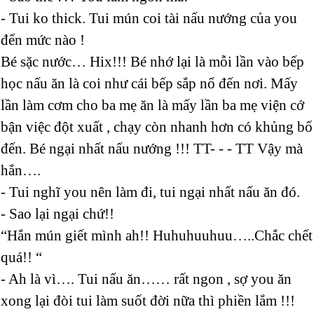
- Tui ko thick. Tui mún coi tài nấu nướng của you
đến mức nào !
Bé sặc nước… Hix!!! Bé nhớ lại là mỗi lần vào bếp
học nấu ăn là coi như cái bếp sắp nổ đến nơi. Mấy
lần làm cơm cho ba mẹ ăn là mấy lần ba mẹ viện cớ
bận việc đột xuất , chạy còn nhanh hơn có khủng bố
đến. Bé ngại nhất nấu nướng !!! TT- - - TT Vậy mà
hắn….
- Tui nghĩ you nên làm đi, tui ngại nhất nấu ăn đó.
- Sao lại ngại chứ!!
“Hắn mún giết mình ah!! Huhuhuuhuu…..Chắc chết
quá!! “
- Ah là vì…. Tui nấu ăn…… rất ngon , sợ you ăn
xong lại đòi tui làm suốt đời nữa thì phiền lắm !!!