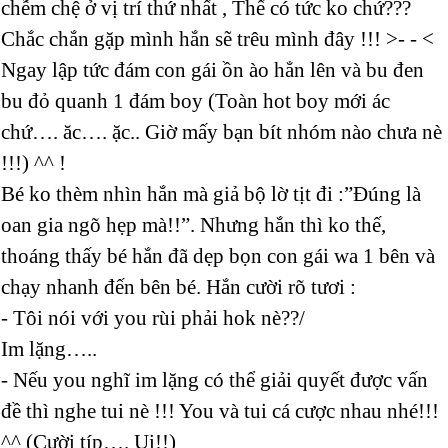
chễm chệ ở vị trí thứ nhất , Thế có tức ko chứ???
Chắc chắn gặp mình hắn sẽ trêu mình đây !!! >- - <
Ngay lập tức đám con gái ồn ào hẳn lên và bu đen
bu đỏ quanh 1 đám boy (Toàn hot boy mới ác
chứ…. ăc…. ặc.. Giờ mấy bạn bít nhóm nào chưa nè
!!!) ^^ !
Bé ko thèm nhìn hắn mà giả bộ lờ tịt đi :”Đúng là
oan gia ngõ hẹp mà!!”. Nhưng hắn thì ko thế,
thoáng thấy bé hắn đã dẹp bọn con gái wa 1 bên và
chạy nhanh đến bên bé. Hắn cười rõ tươi :
- Tôi nói với you rùi phải hok nè??/
Im lặng…..
- Nếu you nghĩ im lặng có thể giải quyết được vấn
đề thì nghe tui nè !!! You và tui cá cược nhau nhé!!!
^^ (Cười típ…. Ui!!)