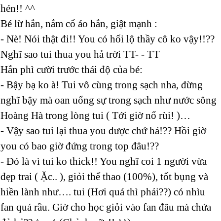
hén!! ^^
Bé lừ hắn, nắm cổ áo hắn, giật mạnh :
- Nè! Nói thật đi!! You có hối lộ thầy cô ko vậy!!??
Nghĩ sao tui thua you hả trời TT- - TT
Hắn phì cười trước thái độ của bé:
- Bậy bạ ko à! Tui vô cùng trong sạch nha, đừng
nghĩ bậy mà oan uổng sự trong sạch như nước sông
Hoàng Hà trong lòng tui ( Tới giờ nổ rùi! )…
- Vậy sao tui lại thua you được chứ hả!?? Hồi giờ
you có bao giờ đứng trong top đâu!??
- Đó là vì tui ko thick!! You nghĩ coi 1 người vừa
đẹp trai ( Ặc.. ), giỏi thể thao (100%), tốt bụng và
hiền lành như…. tui (Hơi quá thì phải??) có nhìu
fan quá rầu. Giờ cho học giỏi vào fan đâu mà chứa