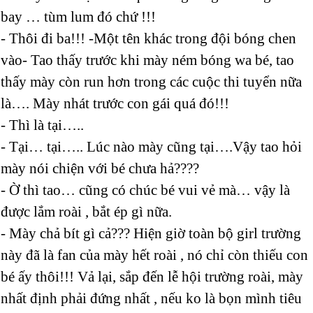
bay … tùm lum đó chứ !!!
- Thôi đi ba!!! -Một tên khác trong đội bóng chen
vào- Tao thấy trước khi mày ném bóng wa bé, tao
thấy mày còn run hơn trong các cuộc thi tuyển nữa
là…. Mày nhát trước con gái quá đó!!!
- Thì là tại…..
- Tại… tại….. Lúc nào mày cũng tại….Vậy tao hỏi
mày nói chiện với bé chưa hả????
- Ờ thì tao… cũng có chúc bé vui vẻ mà… vậy là
được lắm roài , bắt ép gì nữa.
- Mày chả bít gì cả??? Hiện giờ toàn bộ girl trường
này đã là fan của mày hết roài , nó chỉ còn thiếu con
bé ấy thôi!!! Vả lại, sắp đến lễ hội trường roài, mày
nhất định phải đứng nhất , nếu ko là bọn mình tiêu