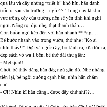
quá lâu và đầy những “triết lí” khó hỉu, hắn đành
trốn ra sau sân trường…ngủ ^^. Trong này là khu
vực trồng cây của trường nên sẽ yên tĩnh khi nghỉ
ngơi. Nắng rọi dịu nhẹ, thật thanh thản…
Cơn buồn ngủ kéo đến với hắn nhanh ***ng….
Bé bước nhanh vào trong vườn, thở nhẹ :”Ko ai
nhìn thấy!!” Dựa vào gốc cây, bỏ kính ra, xõa tóc ra,
dẹp sách vở wa 1 bên, bé thở dài thư giãn:
- Mệt quá!!
Chợt, bé thấy dáng hắn đàg ngủ gần đó. Nhẹ nhàng
tiến lại, bé ngồi xuống cạnh hắn, nhìn hắn chăm
chú:
- Ơ!! Nhìn kĩ hắn cũng.. được đấy chứ nhỉ??…
(E hèm! Tớ xin tả về cái được của hắn đây!!^^)Dưới