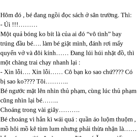
Hôm đó , bé đang ngồi đọc sách ở sân trường. Thì:
- Úi !!!………
Một quả bóng ko bít là của ai đó “vô tình” bay
trúng đầu bé…. làm bé giật mình, đánh rơi mấy
quyển vở và đôi kính…… Đang lúi húi nhặt đồ, thì
một chàng trai chạy nhanh lại :
- Xin lỗi…. Xin lỗi…… Cô bạn ko sao chứ???? Có
bị sao ko???? Tôi………..
Bé ngước mặt lên nhìn thủ phạm, cùng lúc thủ phạm
cũng nhìn lại bé……..
Choáng trong vài giây……….
Bé choáng vì hắn kì wái quá : quần áo luộm thuộm ,
mồ hôi mồ kê tùm lum nhưng phải thừa nhận là……