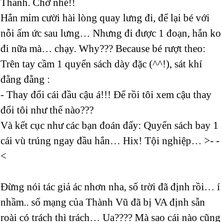
Thanh. Chờ nhé!!
Hắn mỉm cười hài lòng quay lưng đi, để lại bé với
nỗi ấm ức sau lưng… Nhưng đi được 1 đoạn, hắn ko
đi nữa mà… chạy. Why??? Because bé rượt theo:
Trên tay cầm 1 quyển sách dày đặc (^^!), sát khí
đằng đằng :
- Thay đổi cái đầu cậu á!!! Để rồi tôi xem cậu thay
đổi tôi như thế nào???
Và kết cục như các bạn đoán đấy: Quyển sách bay 1
cái vù trúng ngay đầu hắn… Hix! Tội nghiệp… >- -
<
Đừng nói tác giả ác nhơn nha, số trời đã định rồi… í
nhầm.. số mạng của Thành Vũ đã bị VA định sẵn
roài có trách thì trách… Ua???? Mà sao cái nào cũng