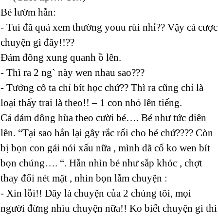
Bé lườm hắn:
- Tui đã quá xem thường youu rùi nhỉ?? Vậy cá cược
chuyện gì đây!!??
Đám đông xung quanh ồ lên.
- Thì ra 2 ng` này wen nhau sao???
- Tưởng cô ta chỉ bít học chứ?? Thì ra cũng chỉ là
loại thấy trai là theo!! – 1 con nhỏ lên tiếng.
Cả đám đông hùa theo cười bé…. Bé như tức điên
lên. “Tại sao hắn lại gây rắc rối cho bé chứ???? Còn
bị bọn con gái nói xấu nữa , mình dã cố ko wen bít
bọn chúng…. “. Hắn nhìn bé như sắp khóc , chợt
thay đổi nét mặt , nhìn bọn lắm chuyện :
- Xin lỗi!! Đây là chuyện của 2 chúng tôi, mọi
người đừng nhìu chuyện nữa!! Ko biết chuyện gì thì