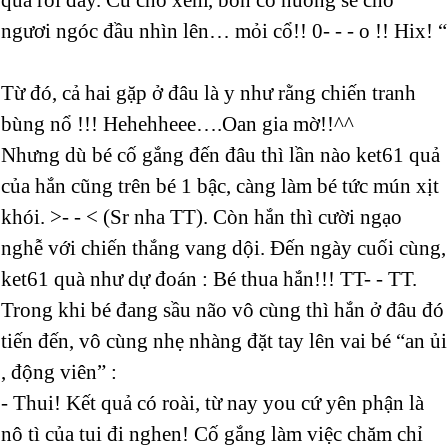
ngươi ngóc đầu nhìn lên… mỏi cổ!! 0- - - o !! Hix! “
Từ đó, cả hai gặp ở đâu là y như rằng chiến tranh
bùng nổ !!! Hehehheee….Oan gia mờ!!^^
Nhưng dù bé cố gắng đến đâu thì lần nào ket61 quả
của hắn cũng trên bé 1 bậc, càng làm bé tức mún xịt
khói. >- - < (Sr nha TT). Còn hắn thì cười ngạo
nghễ với chiến thắng vang dội. Đến ngày cuối cùng,
ket61 quà như dự đoán : Bé thua hắn!!! TT- - TT.
Trong khi bé đang sầu não vô cùng thì hắn ở đâu đó
tiến đến, vô cùng nhẹ nhàng đặt tay lên vai bé “an ủi
, động viên” :
- Thui! Kết quả có roài, từ nay you cứ yên phận là
nô tì của tui đi nghen! Cố gắng làm việc chăm chỉ