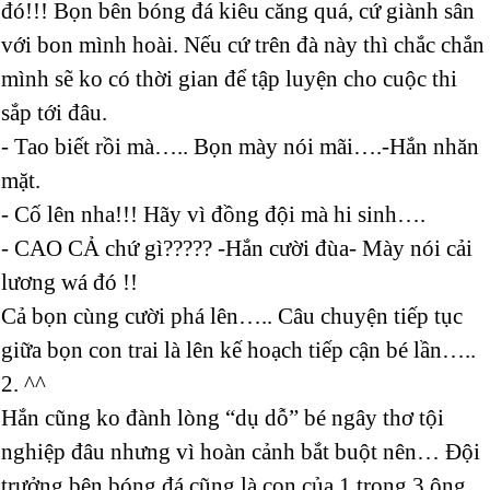
đó!!! Bọn bên bóng đá kiêu căng quá, cứ giành sân
với bon mình hoài. Nếu cứ trên đà này thì chắc chắn
mình sẽ ko có thời gian để tập luyện cho cuộc thi
sắp tới đâu.
- Tao biết rồi mà….. Bọn mày nói mãi….-Hắn nhăn
mặt.
- Cố lên nha!!! Hãy vì đồng đội mà hi sinh….
- CAO CẢ chứ gì????? -Hắn cười đùa- Mày nói cải
lương wá đó !!
Cả bọn cùng cười phá lên….. Câu chuyện tiếp tục
giữa bọn con trai là lên kế hoạch tiếp cận bé lần…..
2. ^^
Hắn cũng ko đành lòng “dụ dỗ” bé ngây thơ tội
nghiệp đâu nhưng vì hoàn cảnh bắt buột nên… Đội
trưởng bên bóng đá cũng là con của 1 trong 3 ông