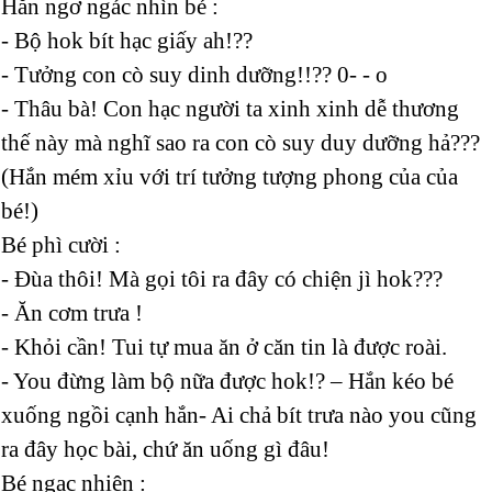
Hắn ngơ ngác nhìn bé :
- Bộ hok bít hạc giấy ah!??
- Tưởng con cò suy dinh dưỡng!!?? 0- - o
- Thâu bà! Con hạc người ta xinh xinh dễ thương
thế này mà nghĩ sao ra con cò suy duy dưỡng hả???
(Hắn mém xỉu với trí tưởng tượng phong của của
bé!)
Bé phì cười :
- Đùa thôi! Mà gọi tôi ra đây có chiện jì hok???
- Ăn cơm trưa !
- Khỏi cần! Tui tự mua ăn ở căn tin là được roài.
- You đừng làm bộ nữa được hok!? – Hắn kéo bé
xuống ngồi cạnh hắn- Ai chả bít trưa nào you cũng
ra đây học bài, chứ ăn uống gì đâu!
Bé ngạc nhiên :