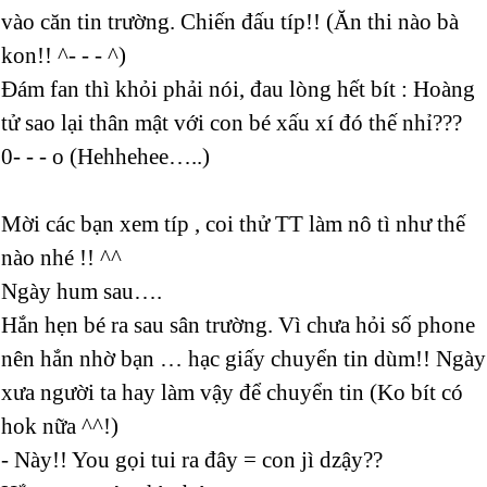
vào căn tin trường. Chiến đấu típ!! (Ăn thi nào bà
kon!! ^- - - ^)
Đám fan thì khỏi phải nói, đau lòng hết bít : Hoàng
tử sao lại thân mật với con bé xấu xí đó thế nhỉ???
0- - - o (Hehhehee…..)
Mời các bạn xem típ , coi thử TT làm nô tì như thế
nào nhé !! ^^
Ngày hum sau….
Hắn hẹn bé ra sau sân trường. Vì chưa hỏi số phone
nên hắn nhờ bạn … hạc giấy chuyển tin dùm!! Ngày
xưa người ta hay làm vậy để chuyển tin (Ko bít có
hok nữa ^^!)
- Này!! You gọi tui ra đây = con jì dzậy??