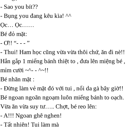
- Sao you bít??
- Bụng you đang kêu kìa! ^^
Ọc… Ọc……
Bé đỏ mặt:
- Ơ!! “- - - ”
- Thui! Ham học cũng vừa vừa thôi chứ, ăn đi nè!!
Hắn gắp 1 miếng bánh thiệt to , đưa lên miệng bé ,
mỉm cười ~^- - ^~!!
Bé nhăn mặt :
- Đừng làm vẻ mặt đó với tui , nổi da gà bây giờ!!
Bé ngoan ngoãn ngoạm luôn miếng bánh to oạch.
Vừa ăn vừa suy tư….. Chợt, bé reo lên:
- A!!! Ngoan ghê nghen!
- Tất nhiên! Tui làm mà