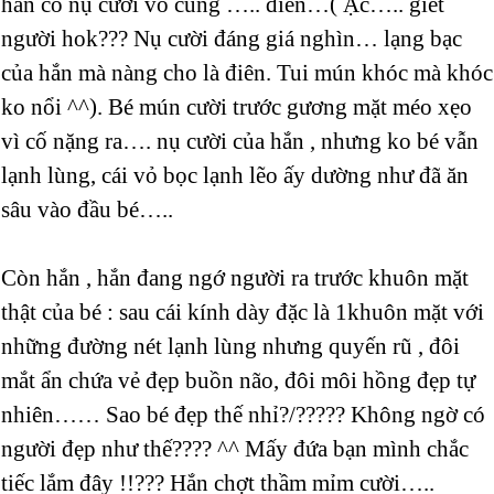
hắn có nụ cười vô cùng ….. điên…( Ặc….. giết
người hok??? Nụ cười đáng giá nghìn… lạng bạc
của hắn mà nàng cho là điên. Tui mún khóc mà khóc
ko nổi ^^). Bé mún cười trước gương mặt méo xẹo
vì cố nặng ra…. nụ cười của hắn , nhưng ko bé vẫn
lạnh lùng, cái vỏ bọc lạnh lẽo ấy dường như đã ăn
sâu vào đầu bé…..
Còn hắn , hắn đang ngớ người ra trước khuôn mặt
thật của bé : sau cái kính dày đặc là 1khuôn mặt với
những đường nét lạnh lùng nhưng quyến rũ , đôi
mắt ẩn chứa vẻ đẹp buồn não, đôi môi hồng đẹp tự
nhiên…… Sao bé đẹp thế nhỉ?/????? Không ngờ có
người đẹp như thế???? ^^ Mấy đứa bạn mình chắc
tiếc lắm đây !!??? Hắn chợt thầm mỉm cười…..