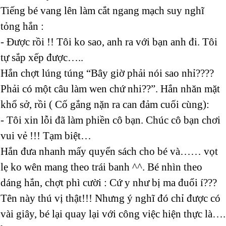
Tiếng bé vang lên làm cắt ngang mạch suy nghĩ
tỏng hắn :
- Được rồi !! Tôi ko sao, anh ra với bạn anh đi. Tôi
tự sắp xếp được…..
Hắn chợt lúng túng “Bây giờ phải nói sao nhỉ????
Phải có một câu làm wen chứ nhi??”. Hắn nhăn mặt
khổ sở, rồi ( Cố gắng nặn ra can đảm cuối cùng):
- Tôi xin lỗi đã làm phiền cô bạn. Chúc cô bạn chơi
vui vẻ !!! Tạm biệt…
Hắn đưa nhanh mấy quyển sách cho bé và…… vọt
lẹ ko wên mang theo trái banh ^^. Bé nhìn theo
dáng hắn, chợt phì cười : Cứ y như bị ma đuổi í???
Tên này thú vị thật!!! Nhưng ý nghĩ đó chỉ được có
vài giây, bé lại quay lại với công việc hiện thực là….