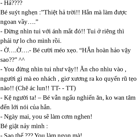
- Hả????
Bé suýt nghẹn :”Thiệt hả trời!! Hắn mà làm được
ngoan vầy….”
- Đừng nhìn tui với ánh mắt đó!! Tui ở riêng thì
phải tự lo cho mình rồi.
- Ờ….Ờ….- Bé cười méo xẹo. “HẮn hoàn hảo vậy
sao??” ^^
- You đừng nhìn tui như vậy!! Ăn cho nhìu vào ,
người gì mà eo nhách , giơ xương ra ko quyến rũ tẹo
nào!! (Chê ác lun!! TT- - TT)
- Kệ người ta! – Bé vẫn ngấu nghiến ăn, ko wan tâm
đến lới nói của hắn.
- Ngày mai, you sẽ làm cơm nghen!
Bé giật nảy mình :
- Sao thế ??? You làm ngon mà!