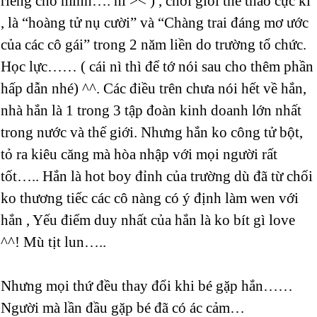
riêng cho mình…. hĩ >< ) , chơi giỏi thể thao cực kì
, là “hoàng tử nụ cười” và “Chàng trai đáng mơ ước
của các cô gái” trong 2 năm liền do trường tổ chức.
Học lực…… ( cái nì thì để tớ nói sau cho thêm phần
hấp dẫn nhé) ^^. Các điều trên chưa nói hết về hắn,
nhà hắn là 1 trong 3 tập đoàn kinh doanh lớn nhất
trong nước và thế giới. Nhưng hắn ko công tử bột,
tỏ ra kiêu căng mà hòa nhập với mọi người rất
tốt….. Hắn là hot boy đỉnh của trường dù đã từ chối
ko thương tiếc các cô nàng có ý định làm wen với
hắn , Yếu điểm duy nhất của hắn là ko bít gì love
^^! Mù tịt lun…..
Nhưng mọi thứ đều thay đổi khi bé gặp hắn……
Người mà lần đầu gặp bé đã có ác cảm…