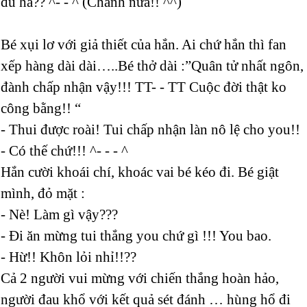
đủ hả?? ^- - ^ (Chảnh nữa!! ^^)
Bé xụi lơ với giả thiết của hắn. Ai chứ hắn thì fan
xếp hàng dài dài…..Bé thở dài :”Quân tử nhất ngôn,
đành chấp nhận vậy!!! TT- - TT Cuộc đời thật ko
công bằng!! “
- Thui được roài! Tui chấp nhận làn nô lệ cho you!!
- Có thế chứ!!! ^- - - ^
Hắn cười khoái chí, khoác vai bé kéo đi. Bé giật
mình, đỏ mặt :
- Nè! Làm gì vậy???
- Đi ăn mừng tui thắng you chứ gì !!! You bao.
- Hừ!! Khôn lỏi nhỉ!!??
Cả 2 người vui mừng với chiến thắng hoàn hảo,
người đau khổ với kết quả sét đánh … hùng hổ đi