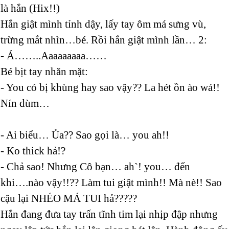
là hắn (Hix!!)
Hắn giật mình tỉnh dậy, lấy tay ôm má sưng vù,
trừng mắt nhìn…bé. Rồi hắn giật mình lần… 2:
- Á……..Aaaaaaaaa……
Bé bịt tay nhăn mặt:
- You có bị khùng hay sao vậy?? La hét ồn ào wá!!
Nín dùm…
- Ai biểu… Ủa?? Sao gọi là… you ah!!
- Ko thick hả!?
- Chả sao! Nhưng Cô bạn… ah`! you… đến
khi….nào vậy!!?? Làm tui giật mình!! Mà nè!! Sao
cậu lại NHÉO MÁ TUI hả?????
Hắn đang đưa tay trấn tĩnh tim lại nhịp đập nhưng