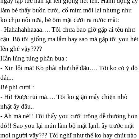
ngay lập tức hắn lại lên giọng hét lên. Hành động ấy
làm bé thấy buồn cười, cố mím môi lại nhưng như
ko chịu nổi nữa, bé ôm mặt cười ra nước mắt:
- Hahahahhaaaa…. Tôi chưa bao giờ gặp ai tếu như
cậu. Bộ tôi giống ma lắm hay sao mà gặp tôi you hét
lên ghê vậy????
Hắn lúng túng phân bua :
- Xin lỗi mà! Ko phải như thế đâu…. Tôi ko có ý đó
đâu..
Bé phì cười :
- Hi! Được rùi mà…. Tôi ko giận mấy chiện nhỏ
nhặt ấy đâu..
- Ah mà nè!! Tôi thấy you cười trông dễ thương hơn
đó!! Sao you lại mún làm bộ mặt lạnh ấy trước mặt
mọi người vậy??? Tôi nghĩ như thế ko hay chút nào