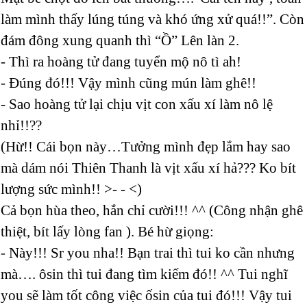
làm mình thấy lúng túng và khó ứng xử quá!!”. Còn
đám đông xung quanh thì “Ồ” Lên làn 2.
- Thì ra hoàng tử đang tuyển mộ nô tì ah!
- Đúng đó!!! Vậy mình cũng mún làm ghê!!
- Sao hoàng tử lại chịu vịt con xấu xí làm nô lệ
nhỉ!!??
(Hừ!! Cái bọn này…Tưởng mình đẹp lắm hay sao
mà dám nói Thiên Thanh là vịt xấu xí hả??? Ko bít
lượng sức mình!! >- - <)
Cả bọn hùa theo, hắn chỉ cười!!! ^^ (Công nhận ghê
thiệt, bít lấy lòng fan ). Bé hừ giọng:
- Này!!! Sr you nha!! Bạn trai thì tui ko cần nhưng
mà…. ôsin thì tui đang tìm kiếm đó!! ^^ Tui nghĩ
you sẽ làm tốt công việc ốsin của tui đó!!! Vậy tui