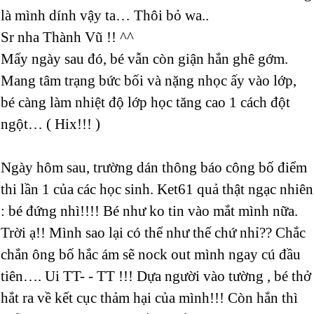
là mình dính vậy ta… Thôi bỏ wa..
Sr nha Thành Vũ !! ^^
Mấy ngày sau đó, bé vẫn còn giận hắn ghê gớm.
Mang tâm trạng bức bối và nặng nhọc ấy vào lớp,
bé càng làm nhiệt độ lớp học tăng cao 1 cách đột
ngột… ( Hix!!! )
Ngày hôm sau, trường dán thông báo công bố điểm
thi lần 1 của các học sinh. Ket61 quả thật ngạc nhiên
: bé đứng nhì!!!! Bé như ko tin vào mắt mình nữa.
Trời ạ!! Mình sao lại có thể như thế chứ nhỉ?? Chắc
chắn ông bố hắc ám sẽ nock out mình ngay cú đầu
tiên…. Ui TT- - TT !!! Dựa người vào tường , bé thở
hắt ra về kết cục thảm hại của mình!!! Còn hắn thì