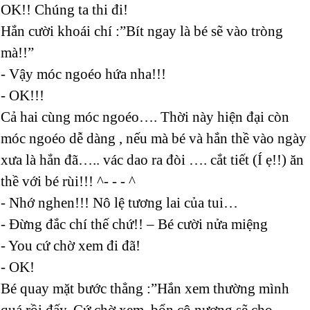
OK!! Chúng ta thi đi!
Hắn cười khoái chí :”Bít ngay là bé sẽ vào tròng
mà!!”
- Vậy móc ngoéo hứa nha!!!
- OK!!!
Cả hai cùng móc ngoéo…. Thời này hiện đại còn
móc ngoéo dễ dàng , nếu mà bé và hắn thề vào ngày
xưa là hắn đã….. vác dao ra đòi …. cắt tiết (Í ẹ!!) ăn
thề với bé rùi!!! ^- - - ^
- Nhớ nghen!!! Nô lệ tương lai của tui…
- Đừng đắc chí thế chứ!! – Bé cười nửa miệng
- You cứ chờ xem đi đã!
- OK!
Bé quay mặt bước thẳng :”Hắn xem thường mình
quá rồi đấy. Cứ chờ xem, bổn cô nương sẽ cho