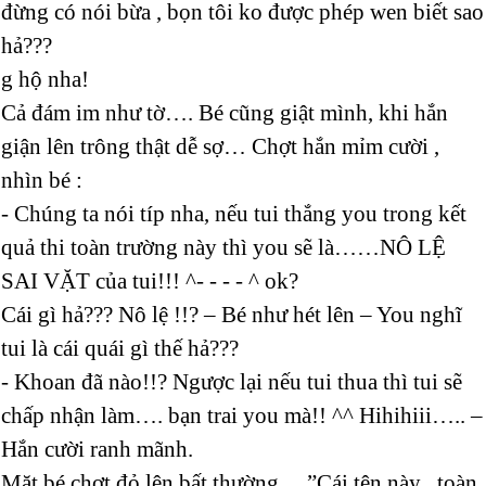
đừng có nói bừa , bọn tôi ko được phép wen biết sao
hả???
g hộ nha!
Cả đám im như tờ…. Bé cũng giật mình, khi hắn
giận lên trông thật dễ sợ… Chợt hắn mỉm cười ,
nhìn bé :
- Chúng ta nói típ nha, nếu tui thắng you trong kết
quả thi toàn trường này thì you sẽ là……NÔ LỆ
SAI VẶT của tui!!! ^- - - - ^ ok?
Cái gì hả??? Nô lệ !!? – Bé như hét lên – You nghĩ
tui là cái quái gì thế hả???
- Khoan đã nào!!? Ngược lại nếu tui thua thì tui sẽ
chấp nhận làm…. bạn trai you mà!! ^^ Hihihiii….. –
Hắn cười ranh mãnh.
Mặt bé chợt đỏ lên bất thường….”Cái tên này , toàn