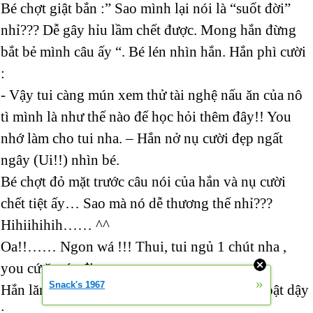
Bé chợt giật bắn :” Sao mình lại nói là “suốt đời”
nhỉ??? Dễ gây hỉu lầm chết được. Mong hắn đừng
bắt bẻ mình câu ấy “. Bé lén nhìn hắn. Hắn phì cười
:
- Vậy tui càng mún xem thử tài nghệ nấu ăn của nô
tì mình là như thế nào để học hỏi thêm đây!! You
nhớ làm cho tui nha. – Hắn nở nụ cười đẹp ngất
ngây (Ui!!) nhìn bé.
Bé chợt đỏ mặt trước câu nói của hắn và nụ cười
chết tiệt ấy… Sao mà nó dễ thương thế nhỉ???
Hihiihihih…… ^^
Oa!!…… Ngon wá !!! Thui, tui ngủ 1 chút nha ,
you cứ ăn típ đi.
»
Snack's 1967
Hắn lăn đùng ra đất, thiếp đi. Chợt hắn ngồi bật dậy
: