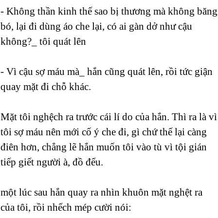
- Không thần kinh thế sao bị thương mà không băng
bó, lại đi dùng áo che lại, có ai gàn dở như cậu
không?_ tôi quát lên
- Vì cậu sợ máu mà_ hắn cũng quát lên, rồi tức giận
quay mặt đi chỗ khác.
Mặt tôi nghệch ra trước cái lí do của hắn. Thì ra là vì
tôi sợ máu nên mới cố ý che đi, gì chứ thế lại càng
điên hơn, chẳng lẽ hắn muốn tôi vào tù vì tội gián
tiếp giết người à, đồ đểu.
một lúc sau hắn quay ra nhìn khuôn mặt nghệt ra
của tôi, rồi nhếch mép cười nói: