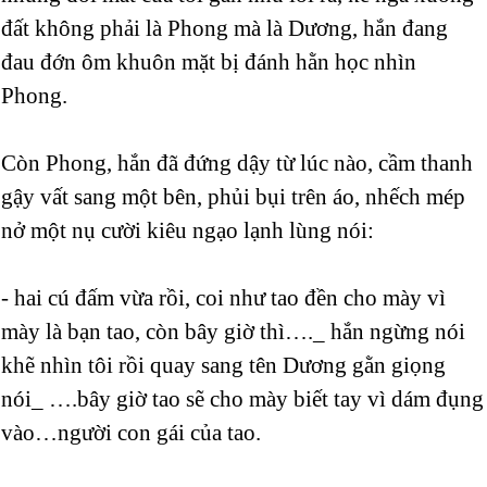
đất không phải là Phong mà là Dương, hắn đang
đau đớn ôm khuôn mặt bị đánh hằn học nhìn
Phong.
Còn Phong, hắn đã đứng dậy từ lúc nào, cầm thanh
gậy vất sang một bên, phủi bụi trên áo, nhếch mép
nở một nụ cười kiêu ngạo lạnh lùng nói:
- hai cú đấm vừa rồi, coi như tao đền cho mày vì
mày là bạn tao, còn bây giờ thì…._ hắn ngừng nói
khẽ nhìn tôi rồi quay sang tên Dương gằn giọng
nói_ ….bây giờ tao sẽ cho mày biết tay vì dám đụng
vào…người con gái của tao.