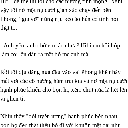
Hừ…đã thế thì tôi cho các nường tỉnh mộng. Nghĩ
vậy tôi nở một nụ cười gian xảo chạy đến bên
Phong, "giả vờ" nũng nịu kéo áo hắn cố tình nói
thật to:
- Anh yêu, anh chờ em lâu chưa? Hihi em hồi hộp
lắm cơ, lần đầu ra mắt bố mẹ anh mà.
Rồi tôi dịu dàng ngả đầu vào vai Phong khẽ nháy
mắt với các cô nương hám trai kia và nở một nụ cười
hạnh phúc khiến cho bọn họ xém chút nữa là hét lên
vì ghen tị.
Nhìn thấy "đôi uyên ương" hạnh phúc bên nhau,
bọn họ đều thất thểu bỏ đi với khuôn mặt dài như