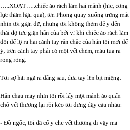
…..XOẠT…..chiếc áo rách làm hai mảnh (híc, công
lực thâm hậu quá), tên Phong quay xuống trừng mắt
nhìn tôi giận dữ, nhưng tôi không thèm để ý đến
thái độ tức giận hắn của bởi vì khi chiếc áo rách làm
đôi để lộ ra hai cánh tay rắn chắc của hắn tôi mới để
ý, trên cánh tay phải có một vết chém, máu túa ra
ròng ròng.
Tôi sợ hãi ngã ra đằng sau, đưa tay lên bịt miệng.
Hắn chau mày nhìn tôi rồi lấy một mảnh áo quấn
chỗ vết thương lại rồi kéo tôi đứng dậy càu nhàu:
- Đồ ngốc, tôi đã cố ý che vết thương đi vậy mà