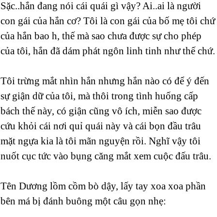
Sặc..hắn đang nói cái quái gì vậy? Ai..ai là người
con gái của hắn cơ? Tôi là con gái của bố mẹ tôi chứ
của hắn bao h, thế mà sao chưa được sự cho phép
của tôi, hắn đã dám phát ngôn linh tinh như thế chứ.
Tôi trừng mắt nhìn hắn nhưng hắn nào có để ý đến
sự giận dữ của tôi, mà thôi trong tình huống cấp
bách thế này, có giận cũng vô ích, miễn sao được
cứu khỏi cái nơi quỉ quái này và cái bọn đầu trâu
mặt ngựa kia là tôi mãn nguyện rồi. Nghĩ vậy tôi
nuốt cục tức vào bụng căng mắt xem cuộc đấu trâu.
Tên Dương lồm cồm bò dậy, lấy tay xoa xoa phần
bên má bị đánh buông một câu gọn nhẹ: