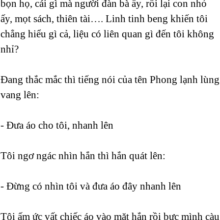
bọn họ, cái gì mà người đàn bà ấy, rồi lại con nhỏ
ấy, mọt sách, thiên tài…. Linh tinh beng khiến tôi
chẳng hiểu gì cả, liệu có liên quan gì đến tôi không
nhỉ?
Đang thắc mắc thì tiếng nói của tên Phong lạnh lùng
vang lên:
- Đưa áo cho tôi, nhanh lên
Tôi ngơ ngác nhìn hắn thì hắn quát lên:
- Đừng có nhìn tôi và đưa áo đây nhanh lên
Tôi ấm ức vất chiếc áo vào mặt hắn rồi bực mình càu