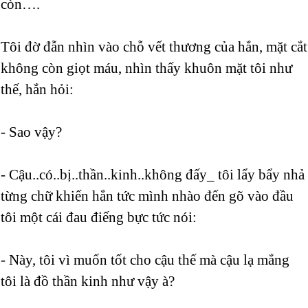
còn….
Tôi đờ đẫn nhìn vào chỗ vết thương của hắn, mặt cắt
không còn giọt máu, nhìn thấy khuôn mặt tôi như
thế, hắn hỏi:
- Sao vậy?
- Cậu..có..bị..thần..kinh..không đấy_ tôi lẩy bẩy nhả
từng chữ khiến hắn tức mình nhào đến gõ vào đầu
tôi một cái đau điếng bực tức nói:
- Này, tôi vì muốn tốt cho cậu thế mà cậu lạ mắng
tôi là đồ thần kinh như vậy à?