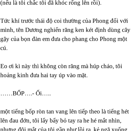
(nếu là tôi chắc tôi đã khóc rống lên rồi).
Tức khí trước thái độ coi thường của Phong đối với
mình, tên Dương nghiến răng ken két định dùng cây
gậy của bọn đàn em đưa cho phang cho Phong một
cú.
Eo ơi kì này thì không còn răng mà húp cháo, tôi
hoảng kinh đưa hai tay úp vào mặt.
……BỐP….- Ối…..
một tiếng bốp ròn tan vang lên tiếp theo là tiếng hét
lên đau đớn, tôi lẩy bẩy bỏ tay ra he hé mắt nhìn,
nhưng đôi mắt của tôi gần như lồi ra, kẻ ngã xuống