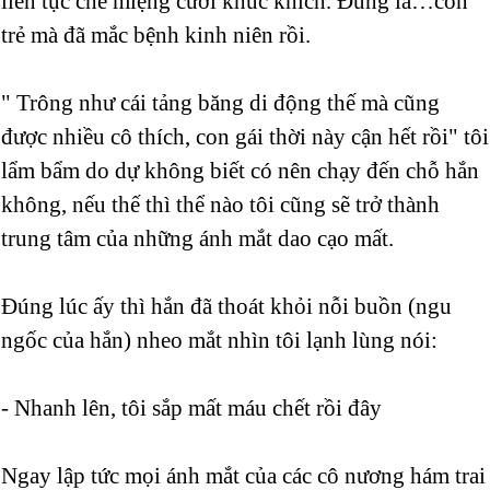
liên tục che miệng cười khúc khích. Đúng là…còn
trẻ mà đã mắc bệnh kinh niên rồi.
" Trông như cái tảng băng di động thế mà cũng
được nhiều cô thích, con gái thời này cận hết rồi" tôi
lẩm bẩm do dự không biết có nên chạy đến chỗ hắn
không, nếu thế thì thể nào tôi cũng sẽ trở thành
trung tâm của những ánh mắt dao cạo mất.
Đúng lúc ấy thì hắn đã thoát khỏi nỗi buồn (ngu
ngốc của hắn) nheo mắt nhìn tôi lạnh lùng nói:
- Nhanh lên, tôi sắp mất máu chết rồi đây
Ngay lập tức mọi ánh mắt của các cô nương hám trai