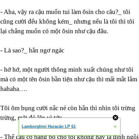
- Aha, vậy ra cậu muốn tui làm ôsin cho câu?_ tôi
cũng cười đểu không kém_ nhưng nếu là tôi thì tôi
lại chẳng muốn có một ôsin như cậu đâu.
- Là sao?_ hắn ngơ ngác
- hớ hớ, một người thông minh xuất chúng như tôi
mà có một tên ôsin bần tiện như cậu thì mất mắt lắm
hahaha….
Tôi ôm bụng cười nắc nẻ còn hắn thì nhìn tôi trừng
trừng, mặt đỏ lên vì tức.
»
Lamborghini Huracán LP 61
- Thế cậu có băng bó cho tôi không hay là định ngồi