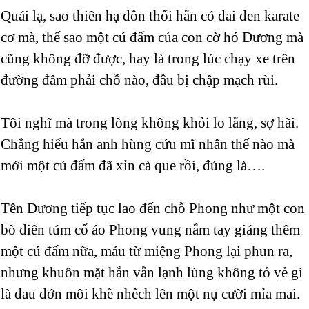
Quái lạ, sao thiên hạ đồn thổi hắn có đai đen karate
cơ mà, thế sao một cú đấm của con cờ hó Dương mà
cũng không đỡ được, hay là trong lúc chạy xe trên
đường đâm phải chỗ nào, đầu bị chập mạch rùi.
Tôi nghĩ mà trong lòng không khỏi lo lắng, sợ hãi.
Chẳng hiểu hắn anh hùng cứu mĩ nhân thế nào mà
mới một cú đấm đã xỉn cà que rồi, đúng là….
Tên Dương tiếp tục lao đến chỗ Phong như một con
bò điên túm cổ áo Phong vung nắm tay giáng thêm
một cú đấm nữa, máu từ miệng Phong lại phun ra,
nhưng khuôn mặt hắn vẫn lạnh lùng không tỏ vẻ gì
là đau đớn môi khẽ nhếch lên một nụ cười mỉa mai.