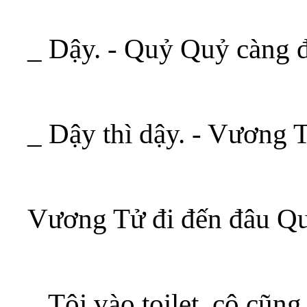
_ Dậy. - Quỷ Quỷ càng
_ Dậy thì dậy. - Vương 
Vương Tử đi đến đâu Qu
_ Tôi vào toilet, cô cũn