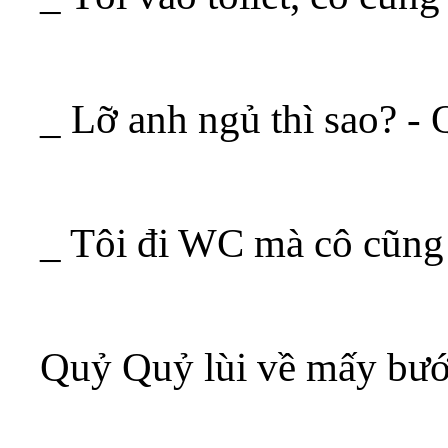
_ Lỡ anh ngủ thì sao? -
_ Tôi đi WC mà cô cũng
Quỷ Quỷ lùi về mấy bướ