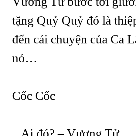
Vương Tử bước tới giườ
tặng Quỷ Quỷ đó là thiệ
đến cái chuyện của Ca 
nó…
Cốc Cốc
_ Ai đó? – Vương Tử