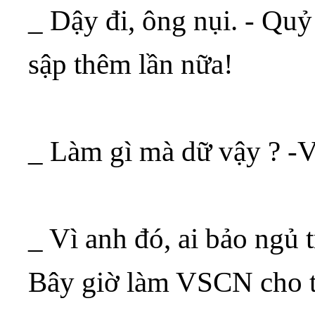
_ Dậy đi, ông nụi. - Qu
sập thêm lần nữa!
_ Làm gì mà dữ vậy ? -
_ Vì anh đó, ai bảo ngủ
Bây giờ làm VSCN cho t