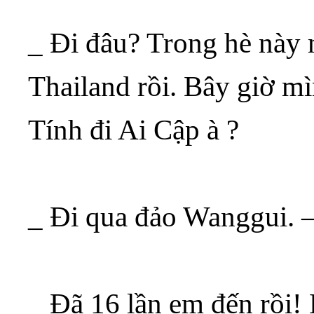
_ Đi đâu? Trong hè này m
Thailand rồi. Bây giờ mì
Tính đi Ai Cập à ?
_ Đi qua đảo Wanggui. –
_ Đã 16 lần em đến rồi! 