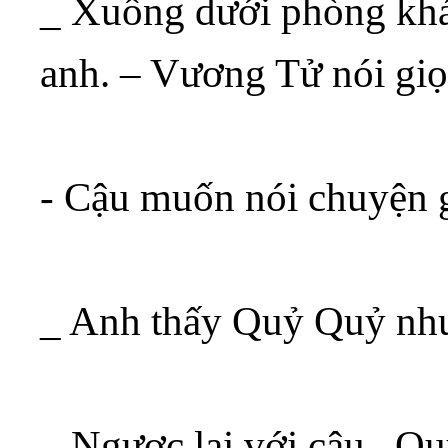
_ Xuống dưới phòng khá
anh. – Vương Tử nói gi
- Cậu muốn nói chuyện 
_ Anh thấy Quỷ Quỷ như
_ Ngược lại với cậu , Qu