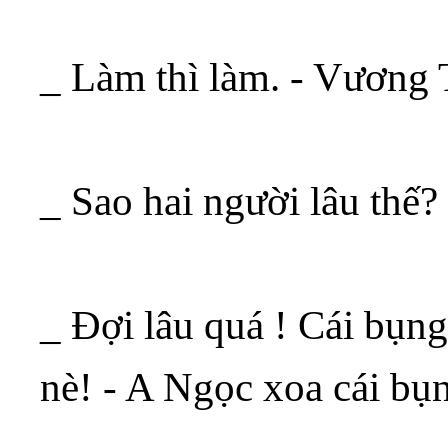
_ Làm thì làm. - Vương
_ Sao hai người lâu thế
_ Đợi lâu quá ! Cái bụn
nè! - A Ngọc xoa cái bụ