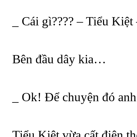
_ Cái gì???? – Tiểu Kiệt
Bên đầu dây kia…
_ Ok! Để chuyện đó anh 
Tiểu Kiệt vừa cất điện t