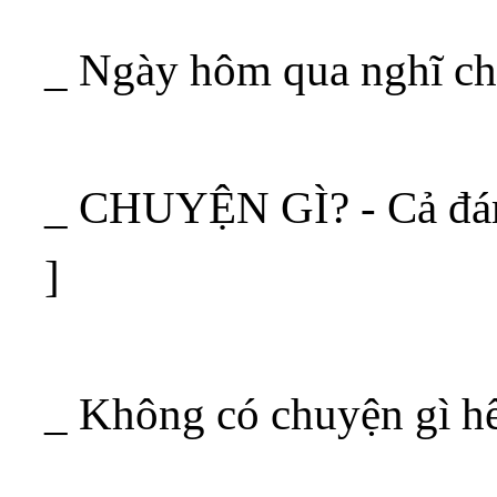
_ Ngày hôm qua nghĩ c
_ CHUYỆN GÌ? - Cả đám
]
_ Không có chuyện gì h