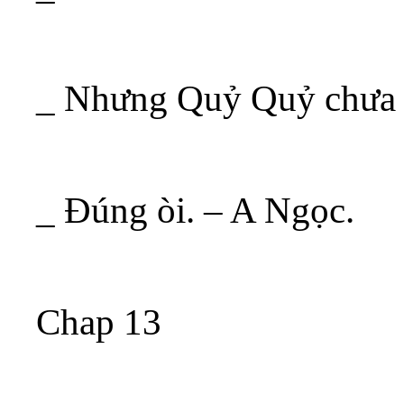
_ Nhưng Quỷ Quỷ chưa đ
_ Đúng òi. – A Ngọc.
Chap 13