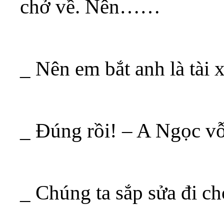
chở về. Nên……
_ Nên em bắt anh là tài 
_ Đúng rồi! – A Ngọc vỗ
_ Chúng ta sắp sửa đi ch