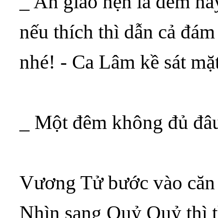
_ An giao hẹn là đêm na
nếu thích thì dẫn cả đá
nhé! - Ca Lâm kề sát mặ
_ Một đêm không đủ đâ
Vương Tử bước vào căn 
Nhìn sang Quỷ Quỷ thì t