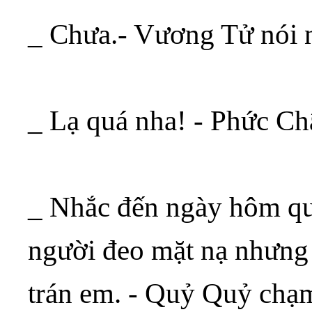
_ Chưa.- Vương Tử nói 
_ Lạ quá nha! - Phức Châ
_ Nhắc đến ngày hôm q
người đeo mặt nạ nhưng 
trán em. - Quỷ Quỷ chạm