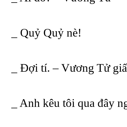
_ Quỷ Quỷ nè!
_ Đợi tí. – Vương Tử giấ
_ Anh kêu tôi qua đây 