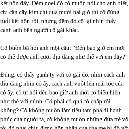
kết hôn đấy. Đêm noel đó cô muốn nói cho anh biết,
chỉ cần cây kim chỉ qua mười hai giờ thì cô đúng
tuổi kết hôn rồi, nhưng đêm đó cô lại nhìn thấy
cảnh anh bên người cô gái khác.
Cô buồn bã hỏi anh một câu: “Đến bao giờ em mới
có thể được anh cười dịu dàng như thế với em đây?”
Đúng, cô thấy ganh tỵ với cô gái đó, nhìn cách anh
dịu dàng nhìn cô ấy, cách anh vuốt lên mái tóc của
cô ấy, cô tự hỏi đến bao giờ anh mới có biểu hiện
như thế với mình. Có phải cô quá cố chấp rồi
không? Cô không muốn làm tiểu tam phá đi hạnh
phúc của người ta, cô không muốn những đứa trẻ vô
tội đó phải chịu đựng hôn nhân của cha mẹ bị đổ vỡ