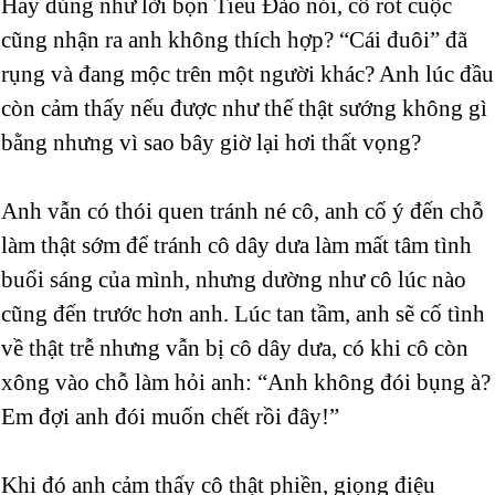
Hay đúng như lời bọn Tiểu Đào nói, cô rốt cuộc
cũng nhận ra anh không thích hợp? “Cái đuôi” đã
rụng và đang mộc trên một người khác? Anh lúc đầu
còn cảm thấy nếu được như thế thật sướng không gì
bằng nhưng vì sao bây giờ lại hơi thất vọng?
Anh vẫn có thói quen tránh né cô, anh cố ý đến chỗ
làm thật sớm để tránh cô dây dưa làm mất tâm tình
buổi sáng của mình, nhưng dường như cô lúc nào
cũng đến trước hơn anh. Lúc tan tầm, anh sẽ cố tình
về thật trễ nhưng vẫn bị cô dây dưa, có khi cô còn
xông vào chỗ làm hỏi anh: “Anh không đói bụng à?
Em đợi anh đói muốn chết rồi đây!”
Khi đó anh cảm thấy cô thật phiền, giọng điệu