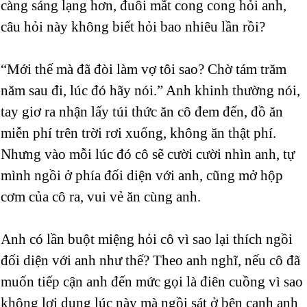
càng sáng lạng hơn, đuôi mắt cong cong hỏi anh,
câu hỏi này không biết hỏi bao nhiêu lần rồi?
“Mới thế mà đã đòi làm vợ tôi sao? Chờ tám trăm
năm sau đi, lúc đó hãy nói.” Anh khinh thường nói,
tay giơ ra nhận lấy túi thức ăn cô đem đến, đồ ăn
miễn phí trên trời rơi xuống, không ăn thật phí.
Nhưng vào mỗi lúc đó cô sẽ cười cười nhìn anh, tự
mình ngồi ở phía đối diện với anh, cũng mở hộp
cơm của cô ra, vui vẻ ăn cùng anh.
Anh có lần buột miệng hỏi cô vì sao lại thích ngồi
đối diện với anh như thế? Theo anh nghĩ, nếu cô đã
muốn tiếp cận anh đến mức gọi là điên cuồng vì sao
không lợi dụng lúc này mà ngồi sát ở bên cạnh anh