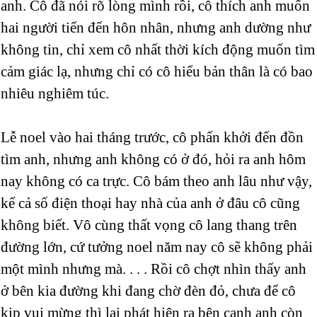
anh. Cô đã nói rõ lòng mình rồi, cô thích anh muốn
hai người tiến đến hôn nhân, nhưng anh dường như
không tin, chỉ xem cô nhất thời kích động muốn tìm
cảm giác lạ, nhưng chỉ có cô hiểu bản thân là có bao
nhiêu nghiêm túc.
Lễ noel vào hai tháng trước, cô phấn khởi đến đồn
tìm anh, nhưng anh không có ở đó, hỏi ra anh hôm
nay không có ca trực. Cô bám theo anh lâu như vậy,
kể cả số điện thoại hay nhà của anh ở đâu cô cũng
không biết. Vô cùng thất vọng cô lang thang trên
đường lớn, cứ tưởng noel năm nay cô sẽ không phải
một mình nhưng mà. . . . Rồi cô chợt nhìn thấy anh
ở bên kia đường khi đang chờ đèn đỏ, chưa để cô
kịp vui mừng thì lại phát hiện ra bên cạnh anh còn