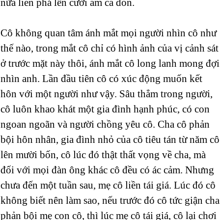
nữa liền phá lên cười ầm cả đồn.
Cô không quan tâm ánh mắt mọi người nhìn cô như
thế nào, trong mắt cô chỉ có hình ảnh của vị cảnh sát
ở trước mặt này thôi, ánh mắt cô long lanh mong đợi
nhìn anh. Lần đầu tiên cô có xúc động muốn kết
hôn với một người như vậy. Sâu thẳm trong người,
cô luôn khao khát một gia đình hạnh phúc, có con
ngoan ngoãn và người chồng yêu cô. Cha cô phản
bội hôn nhân, gia đình nhỏ của cô tiêu tán từ năm cô
lên mười bốn, cô lúc đó thật thất vọng về cha, mà
đối với mọi đàn ông khác cô đều có ác cảm. Nhưng
chưa đến một tuần sau, mẹ cô liền tái giá. Lúc đó cô
không biết nên làm sao, nếu trước đó cô tức giận cha
phản bội mẹ con cô, thì lúc mẹ cô tái giá, cô lại chơi