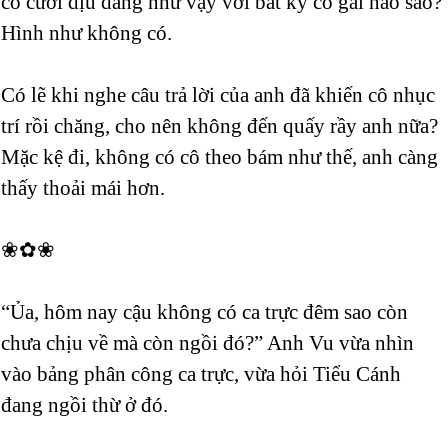
có cười dịu dàng như vậy với bất kỳ cô gái nào sao?
Hình như không có.
Có lẽ khi nghe câu trả lời của anh đã khiến cô nhục
trí rồi chăng, cho nên không đến quấy rầy anh nữa?
Mặc kệ đi, không có cô theo bám như thế, anh càng
thấy thoải mái hơn.
❀✿❀
“Ủa, hôm nay cậu không có ca trực đêm sao còn
chưa chịu về mà còn ngồi đó?” Anh Vu vừa nhìn
vào bảng phân công ca trực, vừa hỏi Tiểu Cánh
đang ngồi thừ ở đó.