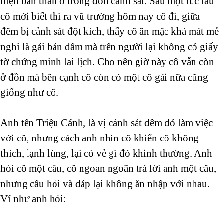
hiện bản thân ở trong đồn cảnh sát. Sau một lúc lâu
cô mới biết thì ra vũ trường hôm nay cô đi, giữa
đêm bị cảnh sát đột kích, thấy cô ăn mặc khá mát mẻ
nghi là gái bán dâm mà trên người lại không có giấy
tờ chứng minh lai lịch. Cho nên giờ này cô vẫn còn
ở đồn mà bên cạnh cô còn có một cô gái nữa cũng
giống như cô.
Anh tên Triệu Cánh, là vị cảnh sát đêm đó làm việc
với cô, nhưng cách anh nhìn cô khiến cô không
thích, lạnh lùng, lại có vẻ gì đó khinh thường. Anh
hỏi cô một câu, cô ngoan ngoãn trả lời anh một câu,
nhưng câu hỏi và đáp lại không ăn nhập với nhau.
Ví như anh hỏi: