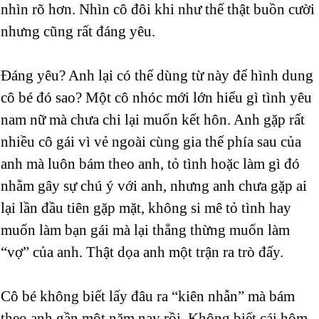
nhìn rõ hơn. Nhìn cô đôi khi như thế thật buồn cười
nhưng cũng rất đáng yêu.
Đáng yêu? Anh lại có thể dùng từ này để hình dung
cô bé đó sao? Một cô nhóc mới lớn hiểu gì tình yêu
nam nữ mà chưa chi lại muốn kết hôn. Anh gặp rất
nhiều cô gái vì vẻ ngoài cùng gia thế phía sau của
anh mà luôn bám theo anh, tỏ tình hoặc làm gì đó
nhằm gây sự chú ý với anh, nhưng anh chưa gặp ai
lại lần đầu tiên gặp mặt, không si mê tỏ tình hay
muốn làm bạn gái mà lại thẳng thừng muốn làm
“vợ” của anh. Thật dọa anh một trận ra trò đấy.
Cô bé không biết lấy đâu ra “kiên nhẫn” mà bám
theo anh gần một năm nay rồi. Không biết cái hôm