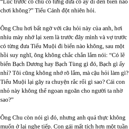
“Lúc trước cô chú có từng đưa cô ấy đi đến biển nào
chơi không?” Tiểu Cánh đột nhiên hỏi.
Ông Chu hơi bất ngờ với câu hỏi này của anh, hơi
nhíu mày nhớ lại xem là trước đây mình và vợ trước
có từng đưa Tiểu Muội đi biển nào không, sau một
hồi suy nghĩ, ông không chắc chắn lắm nói: “Có lẽ
biển Bạch Dương hay Bạch Tùng gì đó, Bạch gì ấy
nhỉ? Tôi cũng không nhớ rõ lắm, mà cậu hỏi làm gì?
Tiểu Muội lại gây ra chuyện rắc rối gì sao? Cái con
nhỏ này không thể ngoan ngoãn cho người ta nhờ
sao?”
Ông Chu còn nói gì đó, nhưng anh quả thực không
muốn ở lại nghe tiếp. Con gái mất tích hơn một tuần