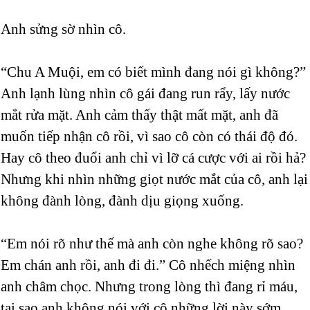
Anh sửng sờ nhìn cô.
“Chu A Muội, em có biết mình đang nói gì không?”
Anh lạnh lùng nhìn cô gái đang run rẩy, lấy nước
mắt rửa mặt. Anh cảm thấy thật mất mặt, anh đã
muốn tiếp nhận cô rồi, vì sao cô còn có thái độ đó.
Hay cô theo đuổi anh chỉ vì lỡ cá cược với ai rồi hả?
Nhưng khi nhìn những giọt nước mắt của cô, anh lại
không đành lòng, đành dịu giọng xuống.
“Em nói rõ như thế mà anh còn nghe không rõ sao?
Em chán anh rồi, anh đi đi.” Cô nhếch miệng nhìn
anh châm chọc. Nhưng trong lòng thì đang rỉ máu,
tại sao anh không nói với cô những lời này sớm