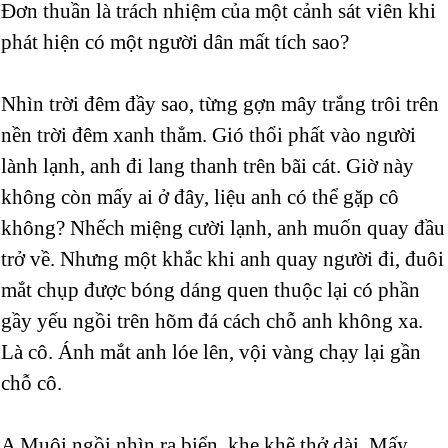
Đơn thuần là trách nhiệm của một cảnh sát viên khi
phát hiện có một người dân mất tích sao?
Nhìn trời đêm đầy sao, từng gợn mây trắng trôi trên
nền trời đêm xanh thẳm. Gió thổi phất vào người
lành lạnh, anh đi lang thanh trên bãi cát. Giờ này
không còn mấy ai ở đây, liệu anh có thể gặp cô
không? Nhếch miệng cười lạnh, anh muốn quay đầu
trở về. Nhưng một khắc khi anh quay người đi, đuôi
mắt chụp được bóng dáng quen thuộc lại có phần
gầy yếu ngồi trên hõm đá cách chỗ anh không xa.
Là cô. Ánh mắt anh lóe lên, vội vàng chạy lại gần
chỗ cô.
A Muội ngồi nhìn ra biển, khe khẽ thở dài. Mấy