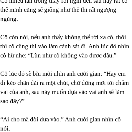
Cô nhiều lần trông thấy rồi nghĩ đến sau này rất có
thể mình cũng sẽ giống như thế thì rất ngượng
ngùng.
Cô còn nói, nếu anh thấy không thể rời xa cô, thôi
thì cô cũng thi vào làm cảnh sát đi. Anh lúc đó nhìn
cô hừ nhẹ: “Lùn như cô không vào được đâu.”
Cô lúc đó sẽ bĩu môi nhìn anh cười gian: “Hay em
đi kéo chân dài ra một chút, chứ đứng mới tới chấm
vai của anh, sau này muốn dựa vào vai anh sẽ làm
sao đây?”
“Ai cho mà đòi dựa vào.” Anh cười gian nhìn cô
nói.