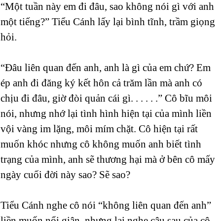
“Một tuần này em đi đâu, sao không nói gì với anh
một tiếng?” Tiểu Cánh lấy lại bình tĩnh, trầm giọng
hỏi.
“Đâu liên quan đến anh, anh là gì của em chứ? Em
ép anh đi đăng ký kết hôn cả trăm lần mà anh có
chịu đi đâu, giờ đòi quản cái gì. . . . . .” Cô bĩu môi
nói, nhưng nhớ lại tình hình hiện tại của mình liền
vội vàng im lặng, môi mím chặt. Cô hiện tại rất
muốn khóc nhưng cô không muốn anh biết tình
trạng của mình, anh sẽ thương hại mà ở bên cô mấy
ngày cuối đời này sao? Sẽ sao?
Tiểu Cánh nghe cô nói “không liên quan đến anh”
liền muốn nổi giận, nhưng lại nghe câu sau của cô,