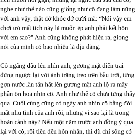
nghe như thế nào cũng giống như cô đang làm nũng
với anh vậy, thật dở khóc dở cười mà: “Nói vậy em
chơi trò mất tích này là muốn ép anh phải kết hôn
với em sao?" Anh cũng không phát hiện ra, giọng
nói của mình có bao nhiêu là dịu dàng.
Cô ngẩng đầu lên nhìn anh, gương mặt điển trai
đứng ngược lại với ánh trăng treo trên bầu trời, từng
gợn nước lăn tăn hất lên gương mặt anh lộ ra mấy
phần ôn hoà nhìn cô. Anh như thế cô chưa từng thấy
qua. Cuối cùng cũng có ngày anh nhìn cô bằng đôi
mắt nhu tình của anh rồi, nhưng vì sao lại là trong
hoàn cảnh này? Nếu một năm trước anh đồng ý qua
lại với cô, rồi tiến đến hôn nhân, thì dù chỉ sống có