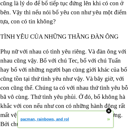
cũng là lý do để bố tiếp tục đứng lên khi có con ở
bên. Vậy thì nếu nói bố yêu con như yêu một điểm
tựa, con có tin không?
TÌNH YÊU CỦA NHỮNG THẰNG ĐÀN ÔNG
Phụ nữ với nhau có tình yêu riêng. Và đàn ông với
nhau cũng vậy. Bố với chú Tec, bố với chú Tuấn
hay bố với những người bạn cùng giới khác của bố
cũng tồn tại thứ tình yêu như vậy. Và bây giờ, với
con cũng thế. Chúng ta có với nhau thứ tình yêu bỗ
bã vô cùng. Thứ tình yêu phủi. Ở đó, bố không hà
khắc với con nếu như con có những hành động rất
mất vệ sinh như là ngoáy mũi rồi chùi vào tường.
»
pacman, rainbows, and rol
Bởi chúng ta là những thằng đàn ông.