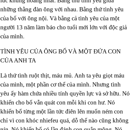
lúc khủng hoảng nhất. Bằng thứ tình yêu giữa
những thằng đàn ông với nhau. Bằng thứ tình yêu
của bố với ông nội. Và bằng cả tình yêu của một
người 13 năm làm báo cho tuổi mới lớn với độc giả
của mình.
TÌNH YÊU CỦA ÔNG BỐ VÀ MỘT ĐỨA CON
CỦA ANH TA
Là thứ tình ruột thịt, máu mủ. Anh ta yêu giọt máu
của mình, một phần cơ thể của mình. Nhưng tình
yêu ấy hàm chứa nhiều tính quyền lực và sở hữu. Nó
khiến cho bố vẫn quát con mỗi khi con hư. Nó
khiến bố từng một lần tức điên lên muốn ném con
chỉ vì con khóc nhiefeu quá, dỗ thế nào cũng không
nín. Nó khiến bố có lần đánh con quắn mông. Nó