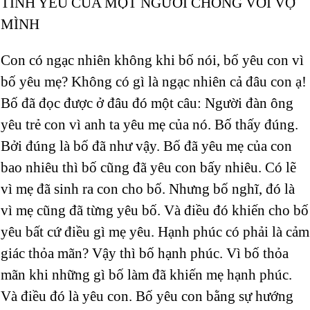
TÌNH YÊU CỦA MỘT NGƯỜI CHỒNG VỚI VỢ
MÌNH
Con có ngạc nhiên không khi bố nói, bố yêu con vì
bố yêu mẹ? Không có gì là ngạc nhiên cả đâu con ạ!
Bố đã đọc được ở đâu đó một câu: Người đàn ông
yêu trẻ con vì anh ta yêu mẹ của nó. Bố thấy đúng.
Bởi đúng là bố đã như vậy. Bố đã yêu mẹ của con
bao nhiêu thì bố cũng đã yêu con bấy nhiêu. Có lẽ
vì mẹ đã sinh ra con cho bố. Nhưng bố nghĩ, đó là
vì mẹ cũng đã từng yêu bố. Và điều đó khiến cho bố
yêu bất cứ điều gì mẹ yêu. Hạnh phúc có phải là cảm
giác thỏa mãn? Vậy thì bố hạnh phúc. Vì bố thỏa
mãn khi những gì bố làm đã khiến mẹ hạnh phúc.
Và điều đó là yêu con. Bố yêu con bằng sự hướng