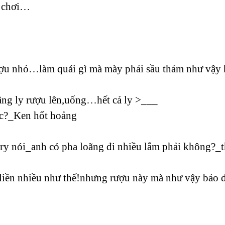
̣c chơi…
̣u nhỏ…làm quái gì mà mày phải sầu thảm như vậy 
âng ly rượu lên,uống…hết cả ly >___
́c?_Ken hốt hoảng
ry nói_anh có pha loãng đi nhiều lắm phải không?_thú
iền nhiều như thế!nhưng rượu này mà như vậy bảo đa