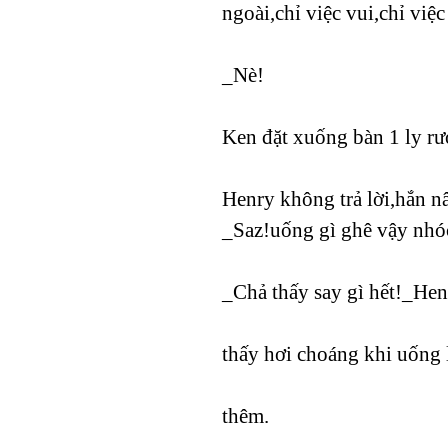
ngoài,chỉ việc vui,chỉ viê
_Nè!
Ken đặt xuống bàn 1 ly rươ
Henry không trả lời,hắn n
_Saz!uống gì ghê vậy nho
_Chả thấy say gì hết!_Hen
thấy hơi choáng khi uống l
thêm.