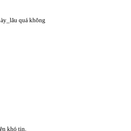
g này_lâu quá không
̣n khó tin.