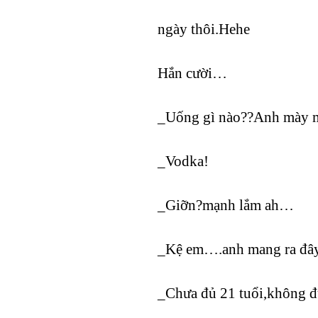
ngày thôi.Hehe
Hắn cười…
_Uống gì nào??Anh mày 
_Vodka!
_Giỡn?mạnh lắm ah…
_Kệ em….anh mang ra đây
_Chưa đủ 21 tuổi,không đ