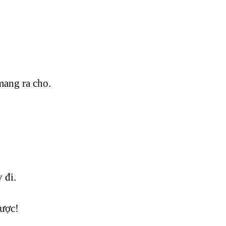
mang ra cho.
 đi.
ược!