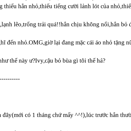
ếu hẳn nhỏ,thiếu tiếng cười lảnh lót của nhỏ,thiê
́n,lạnh lẽo,trống trải quá!!hắn chịu không nổi,hắn bo
hĩ đến nhỏ.OMG,giờ lại đang mặc cái áo nhỏ tặng nư
hư thế này ư?Ivy,cậu bỏ bùa gì tôi thế hả?
----------
đây(mới có 1 tháng chứ mấy ^^!),lúc trước hắn thư