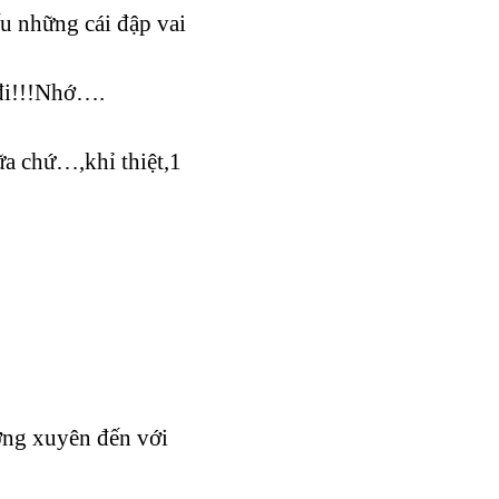
́u những cái đập vai
̉ đi!!!Nhớ….
̃a chứ…,khỉ thiệt,1
ờng xuyên đến với