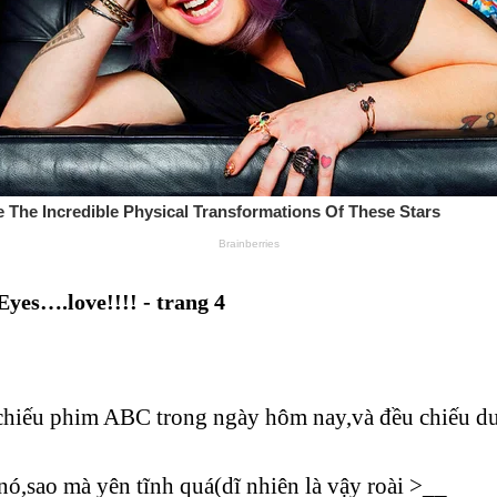
yes….love!!!! - trang 4
p chiếu phim ABC trong ngày hôm nay,và đều chiếu d
́,sao mà yên tĩnh quá(dĩ nhiên là vậy roài >__