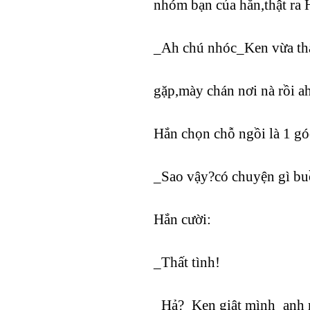
nhóm bạn của hắn,thật ra 
_Ah chú nhóc_Ken vừa thấy
gặp,mày chán nơi nà rồi 
Hắn chọn chỗ ngồi là 1 go
_Sao vậy?có chuyện gì bu
Hắn cười:
_Thất tình!
_Hả?_Ken giật mình_anh m