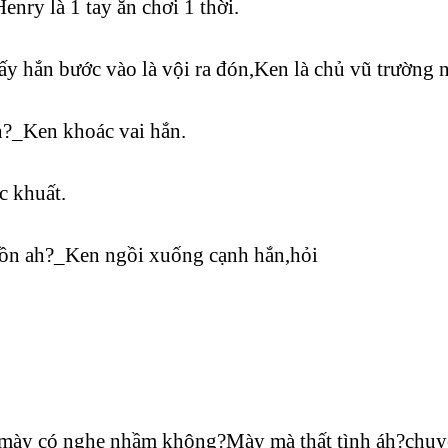
Henry là 1 tay ăn chơi 1 thời.
 hắn bước vào là vội ra đón,Ken là chủ vũ trườn
ah?_Ken khoác vai hắn.
́c khuất.
ồn ah?_Ken ngồi xuống cạnh hắn,hỏi
ày có nghe nhầm không?Mày mà thất tình áh?chuyê