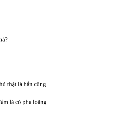
hả?
 thật là hắn cũng
̉m là có pha loãng