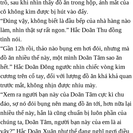
trồ, sau khi nhìn thấy đồ ăn trong hộp, ánh mắt của
cô không kìm được bị hút vào đấy.
“Đúng vậy, không biết là đầu bếp của nhà hàng nào
làm, nhìn thật sự rất ngon.” Hắc Doãn Thu đồng
tình nói.
“Gần 12h rồi, thảo nào bụng em hơi đói, nhưng mà
đồ ăn nhiều thế này, một mình Doãn Tâm sao ăn
hết.” Hắc Doãn Đông ngước nhìn chiếc vòng kim
cương trên cổ tay, đối với lượng đồ ăn khá khả quan
trước mắt, không nhịn được nhíu mày.
“Xem ra người bạn này của Doãn Tâm cực kì chu
đáo, sợ nó đói bụng nên mang đồ ăn tới, hơn nữa lại
nhiều thế này, hẳn là cũng chuẩn bị luôn phần của
chúng ta, Doãn Tâm, người bạn này của em là ai
vậy?” Hắc Doãn Xuân như thể đang nghĩ ngợi điều