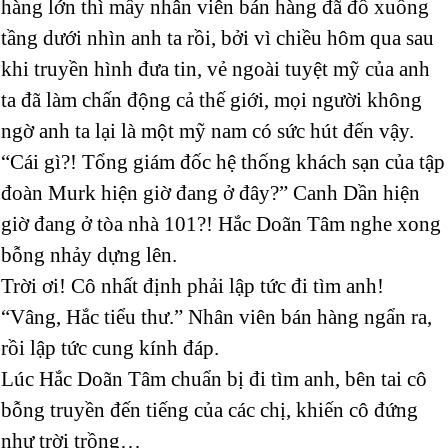
hàng lớn thì mấy nhân viên bán hàng đã đổ xuống
tầng dưới nhìn anh ta rồi, bởi vì chiều hôm qua sau
khi truyền hình đưa tin, vẻ ngoài tuyệt mỹ của anh
ta đã làm chấn động cả thế giới, mọi người không
ngờ anh ta lại là một mỹ nam có sức hút đến vậy.
“Cái gì?! Tổng giám đốc hệ thống khách sạn của tập
đoàn Murk hiện giờ đang ở đây?” Canh Dần hiện
giờ đang ở tòa nhà 101?! Hắc Doãn Tâm nghe xong
bỗng nhảy dựng lên.
Trời ơi! Cô nhất định phải lập tức đi tìm anh!
“Vâng, Hắc tiểu thư.” Nhân viên bán hàng ngẩn ra,
rồi lập tức cung kính đáp.
Lúc Hắc Doãn Tâm chuẩn bị đi tìm anh, bên tai cô
bỗng truyền đến tiếng của các chị, khiến cô đứng
như trời trồng…