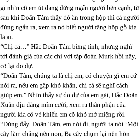
gì nhìn cô em út đang đứng ngẩn người bên cạnh, từ
sau khi Doãn Tâm thấy đồ ăn trong hộp thì cả người
đứng ngẩn ra, xem ra nó biết người tặng hộp gỗ kia
là ai.
“Chị cả…” Hắc Doãn Tâm bừng tỉnh, nhưng nghĩ
tới đánh giá của các chị với tập đoàn Murk hồi nãy,
cô lại do dự.
“Doãn Tâm, chúng ta là chị em, có chuyện gì em cứ
nói ra, nếu em gặp khó khăn, chị cả sẽ nghĩ cách
giúp em.” Nhìn thấy sự do dự của em gái, Hắc Doãn
Xuân dịu dàng mỉm cười, xem ra thân phận của
người kia có vẻ khiến em cô khó mở miệng rồi.
“Đúng đấy, Doãn Tâm, em nói đi, người ta nói ‘Một
cây làm chẳng nên non, Ba cây chụm lại nên hòn