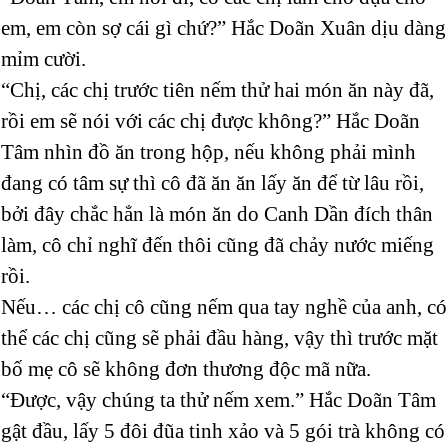
em, em còn sợ cái gì chứ?” Hắc Doãn Xuân dịu dàng
mỉm cười.
“Chị, các chị trước tiên nếm thử hai món ăn này đã,
rồi em sẽ nói với các chị được không?” Hắc Doãn
Tâm nhìn đồ ăn trong hộp, nếu không phải mình
đang có tâm sự thì cô đã ăn ăn lấy ăn để từ lâu rồi,
bởi đây chắc hẳn là món ăn do Canh Dần đích thân
làm, cô chỉ nghĩ đến thôi cũng đã chảy nước miếng
rồi.
Nếu… các chị cô cũng nếm qua tay nghề của anh, có
thể các chị cũng sẽ phải đầu hàng, vậy thì trước mặt
bố mẹ cô sẽ không đơn thương độc mã nữa.
“Được, vậy chúng ta thử nếm xem.” Hắc Doãn Tâm
gật đầu, lấy 5 đôi đũa tinh xảo và 5 gói trà không có