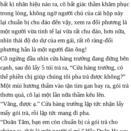
bất kì nhãn hiệu nào ra, cô bất giác thầm khâm phục
trong lòng, không ngờ người chủ của cái hộp này
lại chuẩn bị chu đáo đến vậy, xem ra đối phương là
một người vừa tinh tế lại vừa rất chu đáo, hơn nữa,
nhìn thái độ do dự của em gái, rất rõ ràng-đối
phương hẳn là một người đàn ông!
Cô ngửng đầu nhìn cửa hàng trưởng đang đứng bên
cạnh, sau đó lấy 5 túi trà ra, “Cửa hàng trưởng, có
thể phiền chị giúp chúng tôi pha trà được không?”
Một mùi hương thấm vào tận tim gan bay ra, gói trà
thơm quá, cô lại một lần nữa thầm kêu lên.
“Vâng, được ạ.” Cửa hàng trưởng lập tức nhận lấy
mấy gói trà, rồi lập tức mang đi pha.
“Doãn Tâm, bạn em còn chuẩn bị cả gói trà cho
chúng ta, thật là một người tỉ mỉ.” Hắc Doãn Hạ sau