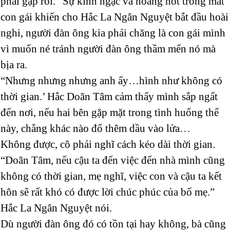
phải gặp rồi.” Sự kinh ngạc và hoảng hốt trong mắt
con gái khiến cho Hắc La Ngân Nguyệt bắt đầu hoài
nghi, người đàn ông kia phải chăng là con gái mình
vì muốn né tránh người đàn ông thầm mến nó mà
bịa ra.
“Nhưng nhưng nhưng anh ấy…hình như không có
thời gian.’ Hắc Doãn Tâm cảm thấy mình sắp ngất
đến nơi, nếu hai bên gặp mặt trong tình huống thế
này, chẳng khác nào đổ thêm dầu vào lửa…
Không được, cô phải nghĩ cách kéo dài thời gian.
“Doãn Tâm, nếu cậu ta đến việc đến nhà mình cũng
không có thời gian, mẹ nghĩ, việc con và cậu ta kết
hôn sẽ rất khó có được lời chúc phúc của bố mẹ.”
Hắc La Ngân Nguyệt nói.
Dù người đàn ông đó có tồn tại hay không, bà cũng