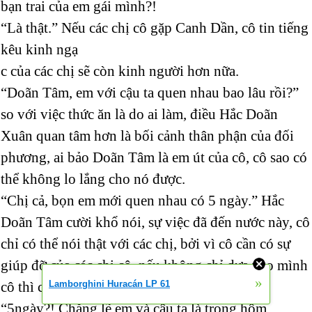
bạn trai của em gái mình?!
“Là thật.” Nếu các chị cô gặp Canh Dần, cô tin tiếng
kêu kinh ngạ
c của các chị sẽ còn kinh người hơn nữa.
“Doãn Tâm, em với cậu ta quen nhau bao lâu rồi?”
so với việc thức ăn là do ai làm, điều Hắc Doãn
Xuân quan tâm hơn là bối cảnh thân phận của đối
phương, ai bảo Doãn Tâm là em út của cô, cô sao có
thể không lo lắng cho nó được.
“Chị cả, bọn em mới quen nhau có 5 ngày.” Hắc
Doãn Tâm cười khổ nói, sự việc đã đến nước này, cô
chỉ có thể nói thật với các chị, bởi vì cô cần có sự
giúp đỡ của các chị cô, nếu không chỉ dựa vào mình
»
Lamborghini Huracán LP 61
cô thì cơ hội thành công quá mong manh.
“5ngày?! Chẳng lẽ em và cậu ta là trong hôm