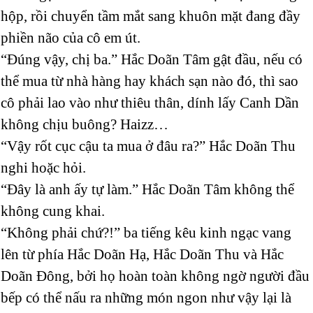
hộp, rồi chuyển tầm mắt sang khuôn mặt đang đầy
phiền não của cô em út.
“Đúng vậy, chị ba.” Hắc Doãn Tâm gật đầu, nếu có
thể mua từ nhà hàng hay khách sạn nào đó, thì sao
cô phải lao vào như thiêu thân, dính lấy Canh Dần
không chịu buông? Haizz…
“Vậy rốt cục cậu ta mua ở đâu ra?” Hắc Doãn Thu
nghi hoặc hỏi.
“Đây là anh ấy tự làm.” Hắc Doãn Tâm không thể
không cung khai.
“Không phải chứ?!” ba tiếng kêu kinh ngạc vang
lên từ phía Hắc Doãn Hạ, Hắc Doãn Thu và Hắc
Doãn Đông, bởi họ hoàn toàn không ngờ người đầu
bếp có thể nấu ra những món ngon như vậy lại là