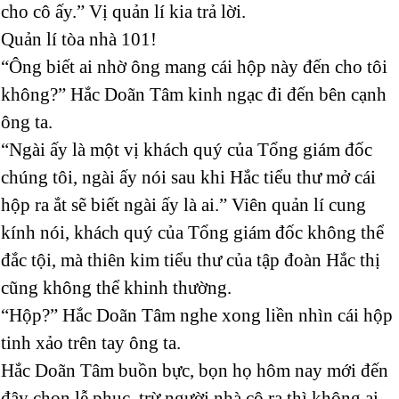
cho cô ấy.” Vị quản lí kia trả lời.
Quản lí tòa nhà 101!
“Ông biết ai nhờ ông mang cái hộp này đến cho tôi
không?” Hắc Doãn Tâm kinh ngạc đi đến bên cạnh
ông ta.
“Ngài ấy là một vị khách quý của Tổng giám đốc
chúng tôi, ngài ấy nói sau khi Hắc tiểu thư mở cái
hộp ra ắt sẽ biết ngài ấy là ai.” Viên quản lí cung
kính nói, khách quý của Tổng giám đốc không thể
đắc tội, mà thiên kim tiểu thư của tập đoàn Hắc thị
cũng không thể khinh thường.
“Hộp?” Hắc Doãn Tâm nghe xong liền nhìn cái hộp
tinh xảo trên tay ông ta.
Hắc Doãn Tâm buồn bực, bọn họ hôm nay mới đến
đây chọn lễ phục, trừ người nhà cô ra thì không ai