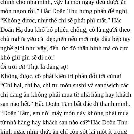
chính cho nhà mình, vậy là mỗi ngày đều được ăn
món ngon rồi.” Hắc Doãn Thu hưng phấn đề nghị.
“Không được, như thế chị sẽ phát phì mất.” Hắc
Doãn Hạ đau khổ bỏ phiếu chống, cô là người theo
chủ nghĩa yêu cái đẹp,nên nếu mời một đầu bếp tay
nghề giỏi như vậy, đến lúc đó thân hình mà cô cực
khổ giữ gìn sẽ đi đời!
Ôi trời ơi! Thật là đáng sợ!
Không được, cô phải kiên trì phản đối tới cùng!
“Chị hai, chị ba, chị tư, món sushi và sandwich các
chị đang ăn không phải mua từ nhà hàng hay khách
sạn nào hết.” Hắc Doãn Tâm bất đắc dĩ thanh minh.
“Doãn Tâm, em nói mấy món này không phải mua
từ nhà hàng hay khách sạn nào cả?”Hắc Doãn Thu
kinh ngạc nhìn thức ăn chỉ còn sót lại một ít trong