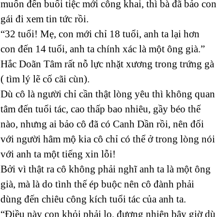
muốn đến buổi tiệc mới công khai, thì bà đã bảo con
gái đi xem tin tức rồi.
“32 tuổi! Mẹ, con mới chỉ 18 tuổi, anh ta lại hơn
con đến 14 tuổi, anh ta chính xác là một ông già.”
Hắc Doãn Tâm rất nỗ lực nhặt xương trong trứng gà
( tìm lý lẽ cố cãi cùn).
Dù cô là người chỉ cần thật lòng yêu thì không quan
tâm đến tuổi tác, cao thấp bao nhiêu, gầy béo thế
nào, nhưng ai bảo cô đã có Canh Dần rồi, nên đối
với người hâm mộ kia cô chỉ có thể ở trong lòng nói
với anh ta một tiếng xin lỗi!
Bởi vì thật ra cô không phải nghĩ anh ta là một ông
già, mà là do tình thế ép buộc nên cô đành phải
dùng đến chiêu công kích tuổi tác của anh ta.
“Điều này con khỏi phải lo, đương nhiên bây giờ dù