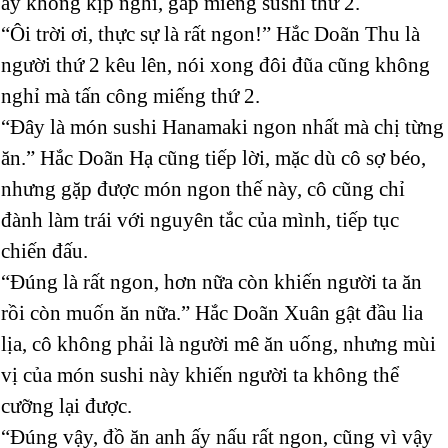
ấy không kịp nghỉ, gắp miếng sushi thứ 2.
“Ôi trời ơi, thực sự là rất ngon!” Hắc Doãn Thu là
người thứ 2 kêu lên, nói xong đôi đũa cũng không
nghỉ mà tấn công miếng thứ 2.
“Đây là món sushi Hanamaki ngon nhất mà chị từng
ăn.” Hắc Doãn Hạ cũng tiếp lời, mặc dù cô sợ béo,
nhưng gặp được món ngon thế này, cô cũng chỉ
đành làm trái với nguyên tắc của mình, tiếp tục
chiến đấu.
“Đúng là rất ngon, hơn nữa còn khiến người ta ăn
rồi còn muốn ăn nữa.” Hắc Doãn Xuân gật đầu lia
lịa, cô không phải là người mê ăn uống, nhưng mùi
vị của món sushi này khiến người ta không thể
cưỡng lại được.
“Đúng vậy, đồ ăn anh ấy nấu rất ngon, cũng vì vậy