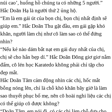
núi cao’, huống hồ chúng ta có những 5 người.”
Hắc Doãn Hạ là người thứ 2 ủng hộ.
“Em là em gái út của bọn chị, bọn chị nhất định sẽ
giúp em.” Hắc Doãn Thu gật đầu, em gái gặp khó
khăn, người làm chị như cô làm sao có thể đứng
nhìn?
“Nếu kẻ nào dám bắt nạt em gái duy nhất của chị,
chị sẽ cho hắn bẹp dí.” Hắc Doãn Đông giơ giơ nắm
đấm, cô lén học Karatedo không phải chỉ tập cho
đẹp mắt.
Hắc Doãn Tâm cảm động nhìn các chị, hốc mắt
bỗng nóng lên, chỉ là chỗ khó khăn bây giờ là làm
sao thuyết phục bố mẹ, nên cô hoài nghi liệu các chị
có thể giúp cô được không?
“Doãn Tâm, em nói đi, có các chị làm chỗ dựa cho