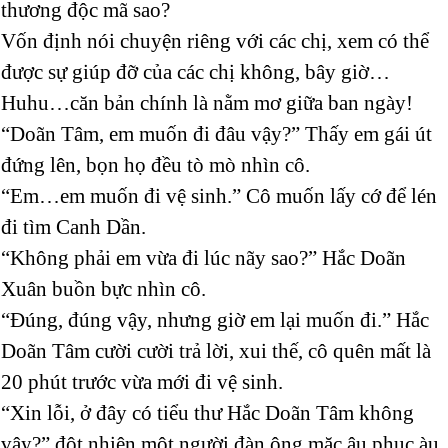
thương độc mã sao?
Vốn định nói chuyện riêng với các chị, xem có thể
được sự giúp đỡ của các chị không, bây giờ…
Huhu…căn bản chính là nằm mơ giữa ban ngày!
“Doãn Tâm, em muốn đi đâu vậy?” Thấy em gái út
đứng lên, bọn họ đều tò mò nhìn cô.
“Em…em muốn đi vệ sinh.” Cô muốn lấy cớ để lén
đi tìm Canh Dần.
“Không phải em vừa đi lúc nãy sao?” Hắc Doãn
Xuân buồn bực nhìn cô.
“Đúng, đúng vậy, nhưng giờ em lại muốn đi.” Hắc
Doãn Tâm cười cười trả lời, xui thế, cô quên mất là
20 phút trước vừa mới đi vệ sinh.
“Xin lỗi, ở đây có tiểu thư Hắc Doãn Tâm không
vậy?” đột nhiên một người đàn ông mặc âu phục àu