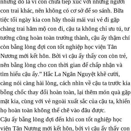
nhưng đó là vì con chưa tiếp xúc với những người
con trai khác, nên không có cơ sở để so sánh. Bữa
tiệc tối ngày kia con hãy thoải mái vui vẻ đi gặp
chàng trai hâm mộ con đi, cậu ta không chỉ ưu tú, tư
tưởng cũng hoàn toàn trưởng thành, cậu ấy thậm chí
còn bằng lòng đợi con tốt nghiệp học viện Tân
Nương mới kết hôn. Bởi vì cậu ấy thấy con còn trẻ,
nên bằng lòng cho con thời gian để chấp nhận và
tìm hiểu cậu ấy.” Hắc La Ngân Nguyệt khẽ cười,
càng nói càng hài lòng, cách nhìn về cậu ta trước kia
bỗng chốc thay đổi hoàn toàn, lại thêm món quà gặp
mặt kia, cùng với vẻ ngoài xuất sắc của cậu ta, khiến
họ hoàn toàn không thể chê vào đâu được.
Cậu ấy bằng lòng đợi đến khi con tốt nghiệp học
viện Tân Nương mới kết hôn, bởi vì cậu ấy thấy con