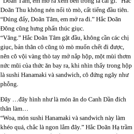
“Doãn Tâm, em mở ra xem bên trong là cái gì.” Hắc
Doãn Thu không nén nổi tò mò, cất tiếng đầu tiên.
“Đúng đấy, Doãn Tâm, em mở ra đi.” Hắc Doãn
Đông cũng hưng phấn thúc giục.
“Vâng.” Hắc Doãn Tâm gật đầu, không cần các chị
giục, bản thân cô cũng tò mò muốn chết đi được,
nên cô vội vàng thò tay mở nắp hộp, một mùi thơm
nức mũi của thức ăn bay ra, khi nhìn thấy trong hộp
là sushi Hanamaki và sandwich, cô đứng ngây như
phỗng.
Đây …đây hình như là món ăn do Canh Dần đích
thân làm…
“Woa, món sushi Hanamaki và sandwich này làm
khéo quá, chắc là ngon lắm đây.” Hắc Doãn Hạ trầm