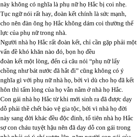
này không có nghĩa là phụ nữ họ Hắc bị coi nhẹ.
Tục ngữ nói rất hay, đoàn kết chính là sức mạnh,
cho nên đàn ông họ Hắc không dám coi thường thế
lực của phụ nữ trong nhà.
Người nhà họ Hắc rất đoàn kết, chỉ cần gặp phải một
vấn đề khó khăn nào đó, bọn họ đều
đoàn kết một lòng, đến cả câu nói “phụ nữ lấy
chồng như bát nước đã hắt đi” cũng không có ý
nghĩa gì với phụ nữ nhà họ, bởi vì dù cho họ đã kết
hôn thì tấm lòng của họ vẫn nằm ở nhà họ Hắc.
Con gái nhà họ Hắc từ khi mới sinh ra đã được dạy
dỗ phải thề chết bảo vệ gia tộc, bởi vì nhà họ đời
này sang đời khác đều độc đinh, tổ tiên nhà họ Hắc
sợ con cháu tuyệt hậu nên đã dạy dỗ con gái trong
nhà phải có ý chí vươn lên, năm người con gái của