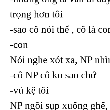
trọng hơn tôi
-sao cô nói thế , cô là 
-con
Nói nghe xót xa, NP nhì
-cô NP cô ko sao chứ
-vú kệ tôi
NP ngồi sụp xuống ghế,