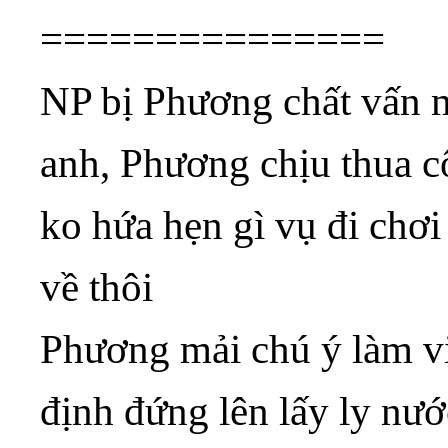
===============
NP bị Phương chất vấn m
anh, Phương chịu thua cô
ko hứa hẹn gì vụ đi chơi 
về thôi
Phương mải chú ý làm vi
định đứng lên lấy ly nướ