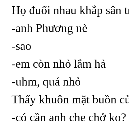
Họ đuổi nhau khắp sân 
-anh Phương nè
-sao
-em còn nhỏ lắm hả
-uhm, quá nhỏ
Thấy khuôn mặt buồn c
-có cần anh che chở ko?