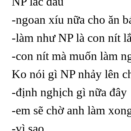
NP lắc đầu
-ngoan xíu nữa cho ăn b
-làm như NP là con nít 
-con nít mà muốn làm ng
Ko nói gì NP nhảy lên ch
-định nghịch gì nữa đây
-em sẽ chờ anh làm xong 
-vì sao