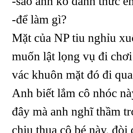
-sao anh ko đánh thức e
-để làm gì?
Mặt của NP tiu nghỉu xuố
muốn lật lọng vụ đi chơi
vác khuôn mặt đó đi qu
Anh biết lắm cô nhóc này
đây mà anh nghĩ thầm tr
chịu thua cô bé này, đòi