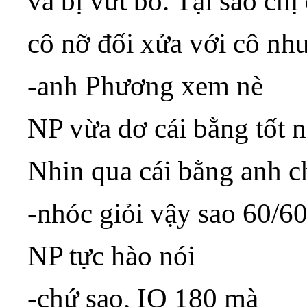
và bị vứt bỏ. Tại sao ch
cô nỡ đối xửa với cô nh
-anh Phương xem nè
NP vừa dơ cái bằng tốt 
Nhin qua cái bằng anh ch
-nhóc giỏi vậy sao 60/60
NP tực hào nói
-chứ sao, IQ 180 mà