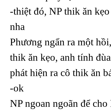
-thiệt đó, NP thik ăn k
nha
Phương ngẩn ra một hồi,
thik ăn kẹo, anh tính đùa
phát hiện ra cô thik ăn b
-ok
NP ngoan ngoãn để cho P