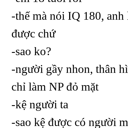
-thế mà nói IQ 180, anh 
được chứ
-sao ko?
-người gầy nhon, thân h
chỉ làm NP đỏ mặt
-kệ người ta
-sao kệ được có người 