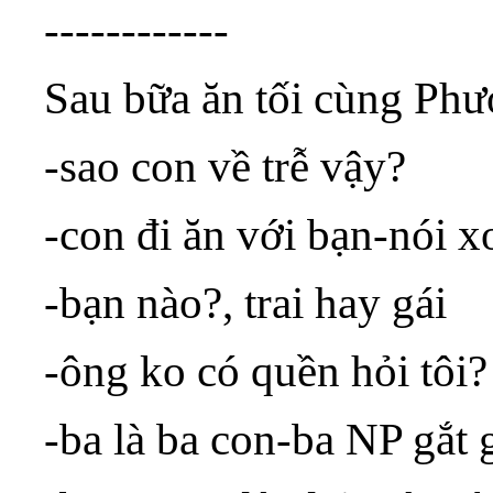
------------
Sau bữa ăn tối cùng Ph
-sao con về trễ vậy?
-con đi ăn với bạn-nói 
-bạn nào?, trai hay gái
-ông ko có quền hỏi tôi?
-ba là ba con-ba NP gắt