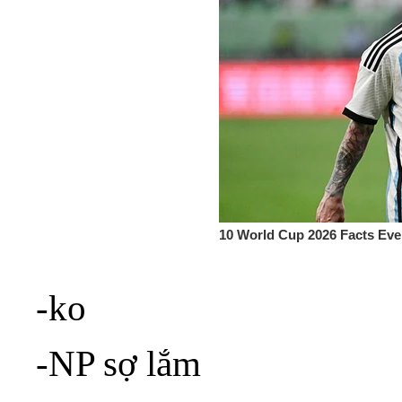
-ko
-NP sợ lắm