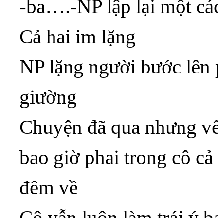
-ba….-NP lập lại một cá
Cả hai im lặng
NP lặng người bước lên 
giường
Chuyện đã qua nhưng vế
bao giờ phai trong cô cả
đêm về
Cô vẫn luôn làm trái ý 