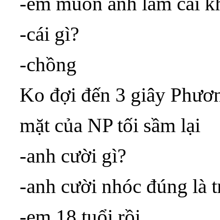
-em muốn anh làm cái k
-cái gì?
-chồng
Ko đợi đến 3 giây Phươ
mặt của NP tối sầm lại
-anh cười gì?
-anh cười nhóc đúng là t
-em 18 tuổi rồi