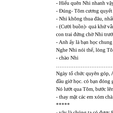
- Hiếu quên Nhi nhanh vậy
- Đúng- Tôm cương quyết
- Nhi không thua đâu, nhất
- (Cười buồn)- quá khứ vẫn
con trai đứng chờ Nhi trư
- Anh ấy là bạn học chung
Nghe Nhi nói thế, lòng T
- chào Nhi
…………………………
Ngày tổ chức quyên góp, A
đầu giờ học. có bạn đóng g
Nó lướt qua Tôm, bước lê
- thay mặt các em xóm chà
*****
- vậy là chúng ta có được 