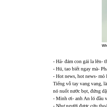
- Hả- đám con gái la lên- t
- Hú, tao biết ngay mà- P
- Hot news, hot news- mỏ
Tiếng vỗ tay vang vang, l
nó nuốt nước bọt, đứng dậ
- Minh ơi- anh An ló đầu 
- Như người được cứu thoá