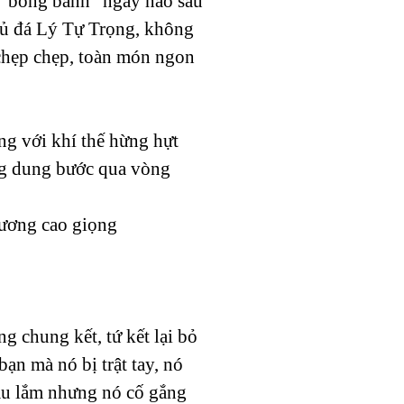
em “bóng bánh” ngày nào sau
u hủ đá Lý Tự Trọng, không
chẹp chẹp, toàn món ngon
ng với khí thế hừng hựt
ung dung bước qua vòng
hương cao giọng
g chung kết, tứ kết lại bỏ
ạn mà nó bị trật tay, nó
đau lắm nhưng nó cố gắng