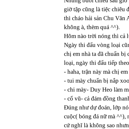
Những buổi chiều sau giờ h
giờ tập cũng là tiệc chiêu
thì cháo hải sản Chu Văn
không à, thèm quá ^^).
Hôm nào trời nóng thì cả l
Ngày thi đấu vòng loại cũn
chị em nhà ta đã chuẩn bị 
loại, ngày thi đấu tiếp th
- haha, trận này mà chị e
- tui mày chuẩn bị nắp xo
- chi mày- Duy Heo làm m
- cổ vũ- cả đám đồng than
Đúng như dự đoán, lớp nó 
cuộc( bóng đá nữ mà ^^), n
cứ nghĩ là không sao nhưn