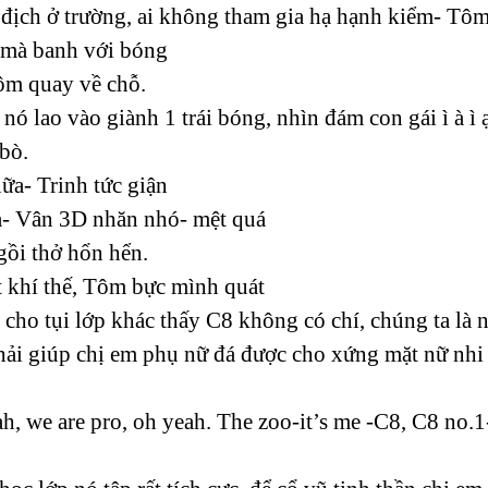
 địch ở trường, ai không tham gia hạ hạnh kiểm- Tô
âu mà banh với bóng
Tôm quay về chỗ.
nó lao vào giành 1 trái bóng, nhìn đám con gái ì à ì
 bò.
ữa- Trinh tức giận
a- Vân 3D nhăn nhó- mệt quá
gồi thở hổn hển.
 khí thế, Tôm bực mình quát
là cho tụi lớp khác thấy C8 không có chí, chúng ta là 
hải giúp chị em phụ nữ đá được cho xứng mặt nữ nhi
yeah, we are pro, oh yeah. The zoo-it’s me -C8, C8 no.