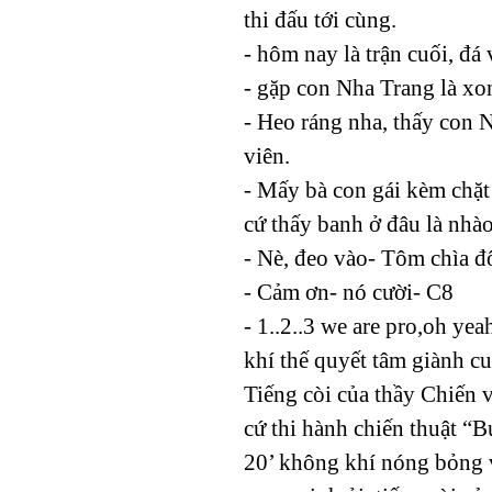
thi đấu tới cùng.
- hôm nay là trận cuối, đá
- gặp con Nha Trang là xo
- Heo ráng nha, thấy con 
viên.
- Mấy bà con gái kèm chặt
cứ thấy banh ở đâu là nhà
- Nè, đeo vào- Tôm chìa đ
- Cảm ơn- nó cười- C8
- 1..2..3 we are pro,oh yea
khí thế quyết tâm giành cu
Tiếng còi của thầy Chiến v
cứ thi hành chiến thuật “B
20’ không khí nóng bỏng v