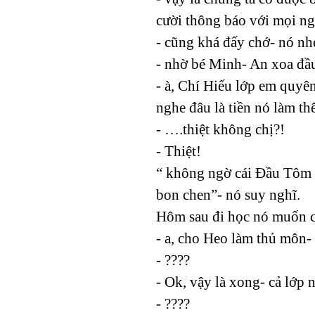
cười thông báo với mọi ng
- cũng khá đấy chớ- nó nh
- nhờ bé Minh- An xoa đầ
- à, Chí Hiếu lớp em quyên
nghe đâu là tiền nó làm th
- ….thiệt không chị?!
- Thiệt!
“ không ngờ cái Đầu Tôm c
bon chen”- nó suy nghĩ.
Hôm sau đi học nó muốn c
- a, cho Heo làm thủ môn-
- ????
- Ok, vậy là xong- cả lớp 
- ????