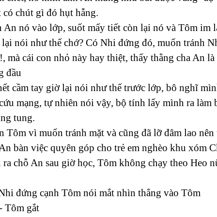
 có chút gì đó hụt hẫng.
 An nó vào lớp, suốt mấy tiết còn lại nó và Tôm im 
 lại nói như thế chớ? Có Nhi đứng đó, muốn tránh Nh
, mà cái con nhỏ này hay thiệt, thấy thằng cha An là
g đầu
t cầm tay giờ lại nói như thế trước lớp, bô nghĩ mìn
ứu mạng, tự nhiên nói vậy, bộ tính lấy mình ra làm b
ung tung.
n Tôm vì muốn tránh mặt và cũng đã lỡ đâm lao nên t
 An bàn việc quyên góp cho trẻ em nghèo khu xóm C
ra chỗ An sau giờ học, Tôm không chạy theo Heo nữa
- Nhi đứng cạnh Tôm nói mắt nhìn thẳng vào Tôm
- Tôm gắt