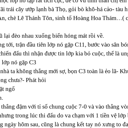
ọc lớp nó tập rất tích cực, để cổ vũ tinh thần chị 
 đãi trái cây ướp lạnh bà Thọ, gỏi bò khô-há cảo- tà
 An, chè Lê Thánh Tôn, sinh tố Hoàng Hoa Thám…( 
ũ lại đèo nhau xuống biển hóng mát rồi về.
g tới, trận đầu tiên lớp nó gặp C11, bước vào sân bó
chiến đấu thì nhận được tin lớp kia bỏ cuộc, thế là 
eo lớp nó gặp C3
m nhà ta không thắng mới sợ, bọn C3 toàn là ẻo lã- K
ong chưa?- Phát hỏi
ặt ngố
h.
thắng đậm với tỉ số chung cuộc 7-0 và vào thẳng vòn
hưng trong lúc thi đấu do va chạm với 1 tiền vệ lớp b
g ngày hôm sau, cũng là chung kết tay nó xưng to 