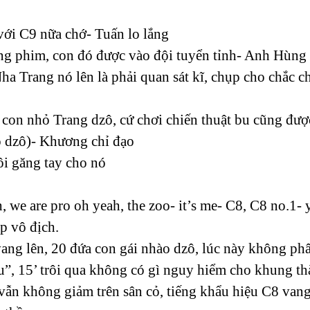
 với C9 nữa chớ- Tuấn lo lắng
ng phim, con đó được vào đội tuyển tỉnh- Anh Hùng 
Nha Trang nó lên là phải quan sát kĩ, chụp cho chắc 
 con nhỏ Trang dzô, cứ chơi chiến thuật bu cũng đượ
o dzô)- Khương chỉ đạo
ôi găng tay cho nó
h, we are pro oh yeah, the zoo- it’s me- C8, C8 no.1-
p vô địch.
ang lên, 20 đứa con gái nhào dzô, lúc này không phâ
u”, 15’ trôi qua không có gì nguy hiểm cho khung th
ẫn không giảm trên sân cỏ, tiếng khẩu hiệu C8 vang