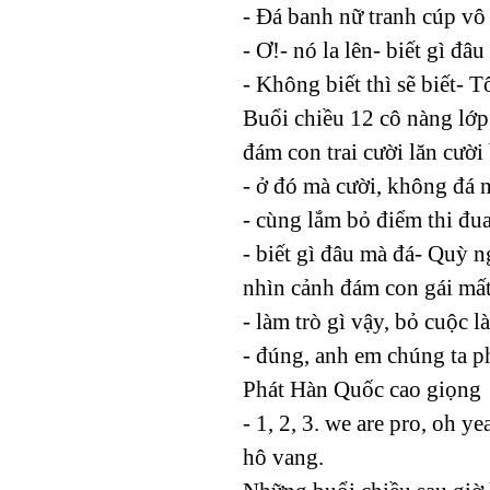
- Đá banh nữ tranh cúp vô
- Ơ!- nó la lên- biết gì đ
- Không biết thì sẽ biết- 
Buổi chiều 12 cô nàng lớp 
đám con trai cười lăn cười
- ở đó mà cười, không đá n
- cùng lắm bỏ điểm thi đu
- biết gì đâu mà đá- Quỳ n
nhìn cảnh đám con gái mất
- làm trò gì vậy, bỏ cuộc 
- đúng, anh em chúng ta p
Phát Hàn Quốc cao giọng
- 1, 2, 3. we are pro, oh 
hô vang.