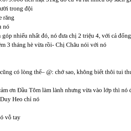
ười trong đội
e răng
u nó
 góp nhiếu nhất đó, nó đưa chị 2 triệu 4, với cả đống
êm 3 tháng hè vừa rồi- Chị Châu nói với nó
ũng có lòng thế– @: chớ sao, không biết thôi tui t
ảm ơn Đầu Tôm làm lành nhưng vừa vào lớp thì nó đ
 Duy Heo chỉ nó
nó vỗ tay