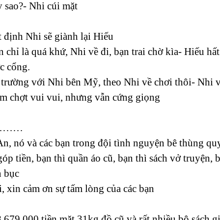
 sao?- Nhi cúi mặt
 định Nhi sẽ giành lại Hiếu
 chỉ là quá khứ, Nhi về đi, bạn trai chờ kìa- Hiếu h
ớc cổng.
 trường với Nhi bên Mỹ, theo Nhi về chơi thôi- Nhi v
ôm chợt vui vui, nhưng vẫn cứng giọng
………
n, nó và các bạn trong đội tình nguyện bê thùng qu
óp tiền, bạn thì quần áo cũ, bạn thì sách vở truyện,
n bục
i, xin cảm ơn sự tấm lòng của các bạn
8.679.000 tiền mặt 31kg đồ cũ và rất nhiều bộ sách g