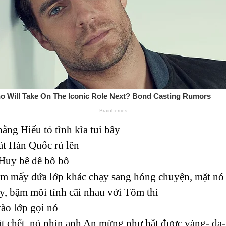
hằng Hiếu tỏ tình kìa tui bây
hát Hàn Quốc rú lên
 Huy bê đê bô bô
àm mấy đứa lớp khác chạy sang hóng chuyện, mặt nó 
y, bậm môi tính cãi nhau với Tôm thì
vào lớp gọi nó
t chết, nó nhìn anh An mừng như bắt được vàng- dạ-