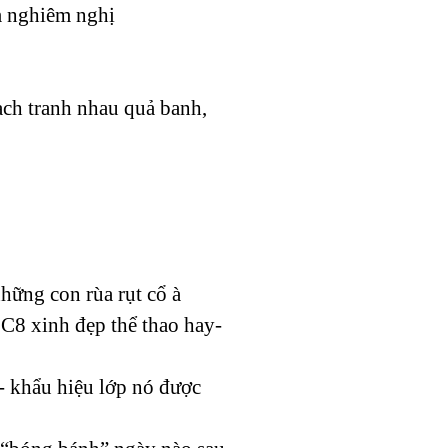
m nghiêm nghị
 ạch tranh nhau quả banh,
những con rùa rụt cổ à
 C8 xinh đẹp thể thao hay-
1- khẩu hiệu lớp nó được