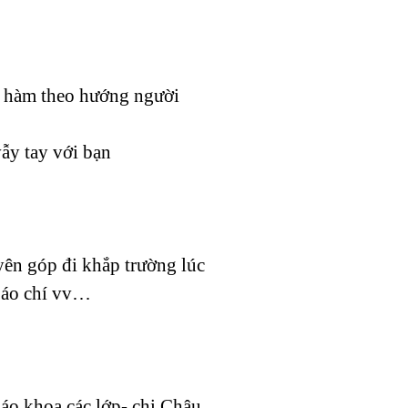
ất hàm theo hướng người
ẫy tay với bạn
yên góp đi khắp trường lúc
 báo chí vv…
iáo khoa các lớp- chị Châu