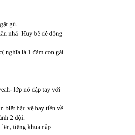
gật gù.
chắn nhá- Huy bê đê động
c( nghĩa là 1 đám con gái
 yeah- lớp nó đập tay với
n biệt hậu vệ hay tiền về
ành 2 đội.
 lên, tiêng khua nắp