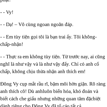
- - Vy!
- - Dạ! – Vô cùng ngoan ngoãn đáp.
- - Em tùy tiện gọi tôi là bạn trai ấy. Tôi không-
chấp-nhận!
- - Thực ra em không tùy tiện. Từ trước nay, ai cũng
nghĩ là như vậy và là như vậy đấy. Chỉ có anh cố
chấp, không chịu thừa nhận anh thích em!
Đông Vy cụp mắt rầu rĩ, bặm môi hờn giận. Rõ ràng
anh thích cô! Dù anhluôn biến hóa, khó đoán và
biết cách che giấu nhưng những quan tâm đặcbiệt
dành riêng cho Đông Vy đã tố cáo tất cả .