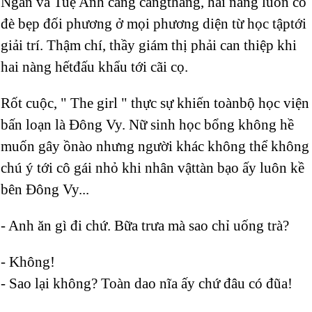
Ngân và Tuệ Anh càng căngthẳng, hai nàng luôn cố
đè bẹp đối phương ở mọi phương diện từ học tậptới
giải trí. Thậm chí, thầy giám thị phải can thiệp khi
hai nàng hếtđấu khẩu tới cãi cọ.
Rốt cuộc, " The girl " thực sự khiến toànbộ học viện
bấn loạn là Đông Vy. Nữ sinh học bổng không hề
muốn gây ồnào nhưng người khác không thể không
chú ý tới cô gái nhỏ khi nhân vậttàn bạo ấy luôn kề
bên Đông Vy...
- Anh ăn gì đi chứ. Bữa trưa mà sao chỉ uống trà?
- Không!
- Sao lại không? Toàn dao nĩa ấy chứ đâu có đũa!