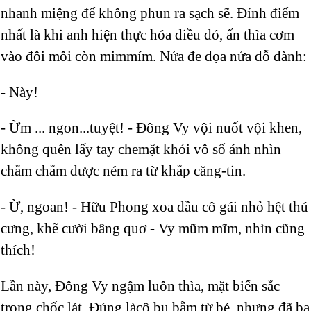
nhanh miệng để không phun ra sạch sẽ. Đỉnh điểm
nhất là khi anh hiện thực hóa điều đó, ấn thìa cơm
vào đôi môi còn mimmím. Nửa đe dọa nửa dỗ dành:
- Này!
- Ừm ... ngon...tuyệt! - Đông Vy vội nuốt vội khen,
không quên lấy tay chemặt khỏi vô số ánh nhìn
chằm chằm được ném ra từ khắp căng-tin.
- Ừ, ngoan! - Hữu Phong xoa đầu cô gái nhỏ hệt thú
cưng, khẽ cười bâng quơ - Vy mũm mĩm, nhìn cũng
thích!
Lần này, Đông Vy ngậm luôn thìa, mặt biến sắc
trong chốc lát. Đúng làcô bụ bẫm từ bé, nhưng đã ba