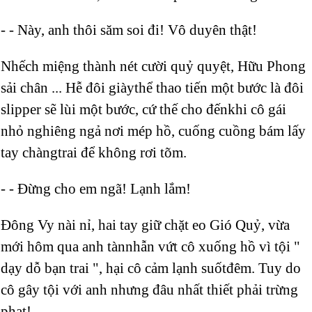
- - Này, anh thôi săm soi đi! Vô duyên thật!
Nhếch miệng thành nét cười quỷ quyệt, Hữu Phong
sải chân ... Hễ đôi giàythể thao tiến một bước là đôi
slipper sẽ lùi một bước, cứ thế cho đếnkhi cô gái
nhỏ nghiêng ngả nơi mép hồ, cuống cuồng bám lấy
tay chàngtrai để không rơi tõm.
- - Đừng cho em ngã! Lạnh lắm!
Đông Vy nài nỉ, hai tay giữ chặt eo Gió Quỷ, vừa
mới hôm qua anh tànnhẫn vứt cô xuống hồ vì tội "
dạy dỗ bạn trai ", hại cô cảm lạnh suốtđêm. Tuy do
cô gây tội với anh nhưng đâu nhất thiết phải trừng
phạt!