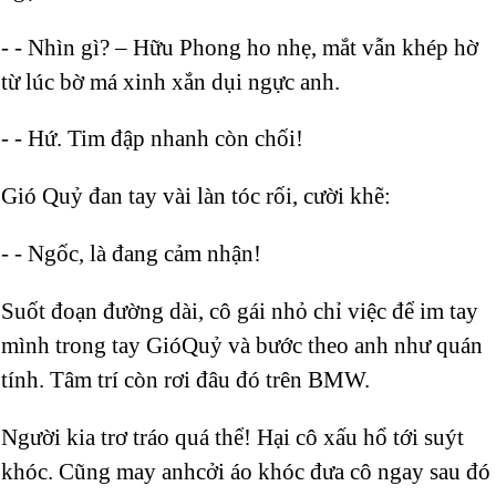
- - Nhìn gì? – Hữu Phong ho nhẹ, mắt vẫn khép hờ
từ lúc bờ má xinh xắn dụi ngực anh.
- - Hứ. Tim đập nhanh còn chối!
Gió Quỷ đan tay vài làn tóc rối, cười khẽ:
- - Ngốc, là đang cảm nhận!
Suốt đoạn đường dài, cô gái nhỏ chỉ việc để im tay
mình trong tay GióQuỷ và bước theo anh như quán
tính. Tâm trí còn rơi đâu đó trên BMW.
Người kia trơ tráo quá thể! Hại cô xấu hổ tới suýt
khóc. Cũng may anhcởi áo khóc đưa cô ngay sau đó