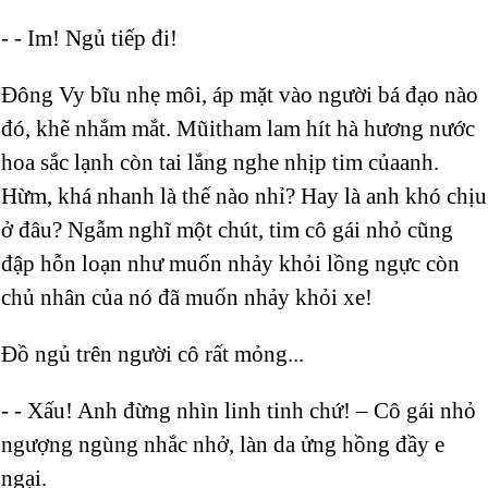
- - Im! Ngủ tiếp đi!
Đông Vy bĩu nhẹ môi, áp mặt vào người bá đạo nào
đó, khẽ nhắm mắt. Mũitham lam hít hà hương nước
hoa sắc lạnh còn tai lắng nghe nhịp tim củaanh.
Hừm, khá nhanh là thế nào nhỉ? Hay là anh khó chịu
ở đâu? Ngẫm nghĩ một chút, tim cô gái nhỏ cũng
đập hỗn loạn như muốn nhảy khỏi lồng ngực còn
chủ nhân của nó đã muốn nhảy khỏi xe!
Đồ ngủ trên người cô rất mỏng...
- - Xấu! Anh đừng nhìn linh tinh chứ! – Cô gái nhỏ
ngượng ngùng nhắc nhở, làn da ửng hồng đầy e
ngại.