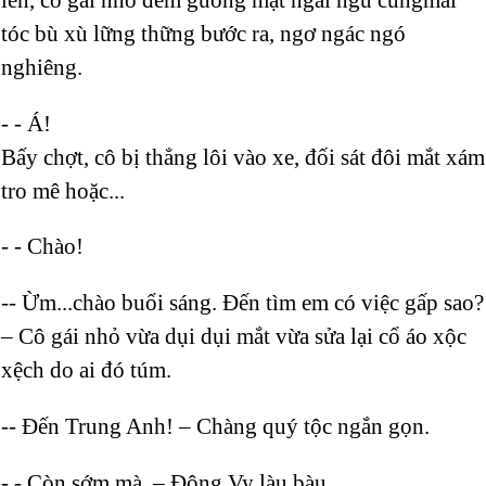
tóc bù xù lững thững bước ra, ngơ ngác ngó
nghiêng.
- - Á!
Bấy chợt, cô bị thẳng lôi vào xe, đối sát đôi mắt xám
tro mê hoặc...
- - Chào!
-- Ừm...chào buổi sáng. Đến tìm em có việc gấp sao?
– Cô gái nhỏ vừa dụi dụi mắt vừa sửa lại cổ áo xộc
xệch do ai đó túm.
-- Đến Trung Anh! – Chàng quý tộc ngắn gọn.
- - Còn sớm mà. – Đông Vy làu bàu.