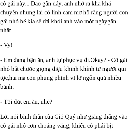
cô gái này... Dạo gần đây, anh nhớ ra kha khá
chuyện nhưng lại có linh cảm mơ hồ rằng người con
gái nhỏ bé kia sẽ rời khỏi anh vào một ngàygần
nhất...
- Vy!
- Em đang bận ăn, anh tự phục vụ đi.Okay? - Cô gái
nhỏ bắt chước giọng điệu khinh khỉnh từ người quí
tộc,hai má còn phúng phính vì lỡ ngốn quá nhiều
bánh.
- Tôi đút em ăn, nhé?
Lời nói bình thản của Gió Quỷ như giáng thẳng vào
cô gái nhỏ cơn choáng váng, khiến cô phải bịt