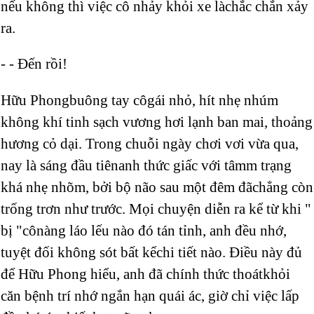
nếu không thì việc cô nhảy khỏi xe làchắc chắn xảy
ra.
- - Đến rồi!
Hữu Phongbuông tay côgái nhỏ, hít nhẹ nhúm
không khí tinh sạch vương hơi lạnh ban mai, thoảng
hương cỏ dại. Trong chuỗi ngày chơi vơi vừa qua,
nay là sáng đầu tiênanh thức giấc với tâmm trạng
khá nhẹ nhõm, bởi bộ não sau một đêm đãchẳng còn
trống trơn như trước. Mọi chuyện diễn ra kể từ khi "
bị "cônàng láo lếu nào đó tán tỉnh, anh đều nhớ,
tuyệt đối không sót bất kểchi tiết nào. Điều này đủ
để Hữu Phong hiểu, anh đã chính thức thoátkhỏi
căn bệnh trí nhớ ngắn hạn quái ác, giờ chỉ việc lấp