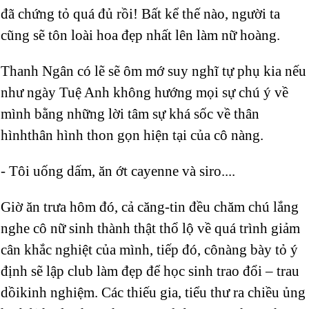
đã chứng tỏ quá đủ rồi! Bất kể thế nào, người ta
cũng sẽ tôn loài hoa đẹp nhất lên làm nữ hoàng.
Thanh Ngân có lẽ sẽ ôm mớ suy nghĩ tự phụ kia nếu
như ngày Tuệ Anh không hướng mọi sự chú ý về
mình bằng những lời tâm sự khá sốc về thân
hìnhthân hình thon gọn hiện tại của cô nàng.
- Tôi uống dấm, ăn ớt cayenne và siro....
Giờ ăn trưa hôm đó, cả căng-tin đều chăm chú lắng
nghe cô nữ sinh thành thật thổ lộ về quá trình giảm
cân khắc nghiệt của mình, tiếp đó, cônàng bày tỏ ý
định sẽ lập club làm đẹp để học sinh trao đổi – trau
dồikinh nghiệm. Các thiếu gia, tiểu thư ra chiều ủng