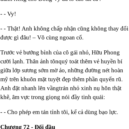
- - Vy!
- - Thật! Anh không chấp nhận cũng không thay đổi
được gì đâu! – Vô cùng ngoan cố.
Trước vẻ bướng bỉnh của cô gái nhỏ, Hữu Phong
cười lạnh. Thân ảnh tônquý toát thêm vẻ huyền bí
giữa lớp sương sớm mờ ảo, những đường nét hoàn
mỹ trên khuôn mặt tuyệt đẹp thêm phần quyến rũ.
Anh đặt nhanh lên vầngtrán nhỏ xinh nụ hôn thật
khẽ, âm vực trong giọng nói đầy tinh quái:
- - Cho phép em tán tỉnh tôi, kể cả dùng bạo lực.
Chương 72 - Đối đầu