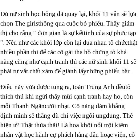
Dù nữ sinh học bổng đã quay lại, khối 11 vẫn sẽ lựa
chọn The girlsthông qua cuộc bỏ phiếu. Thầy giám
thị cho rằng " đơn gian là sự kếttinh của sự phức tạp
". Nếu như các khối lớp còn lại đua nhau tổ chứcthật
nhiều phần thi để các cô gái tha hồ chứng tỏ khả
năng cũng như cạnh tranh thì các nữ sinh khối 11 sẽ
phải tự vắt chất xám để giành lấynhững phiếu bầu.
Điều này vừa được tung ra, toàn Trung Anh đềutỏ
thích thú khi ngửi thấy mùi cạnh tranh hay ho, còn
mỗi Thanh Ngâncười nhạt. Cô nàng dám khẳng
định mình sẽ thắng dù chỉ việc ngồi ungdung. Thể
hiện ư? Thật thừa thãi! Là hoa khôi nổi trội kiêm
nhân vật học hành cự phách hàng đầu hoạc viện, cô