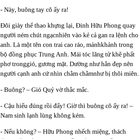
- Này, buông tay cô ấy ra!
Đôi giày thể thao khựng lại, Đinh Hữu Phong quay
người ném chút ngạcnhiên vào kẻ cả gan ra lệnh cho
anh. Là một tên con trai cao ráo, mảnhkhảnh trong
bộ đồng phục Trung Anh. Mái tóc lãng tử khẽ phất
phơ tronggió, gương mặt. Dường như hắn đẹp nên
người cạnh anh cứ nhìn chằm chằmnhư bị thôi miên.
- Buông? – Gió Quỷ vờ thắc mắc.
- Cậu hiểu đúng rồi đấy! Giờ thì buông cô ấy ra! –
Nam sinh lạnh lùng không kém.
- Nếu không? – Hữu Phong nhếch miệng, thách