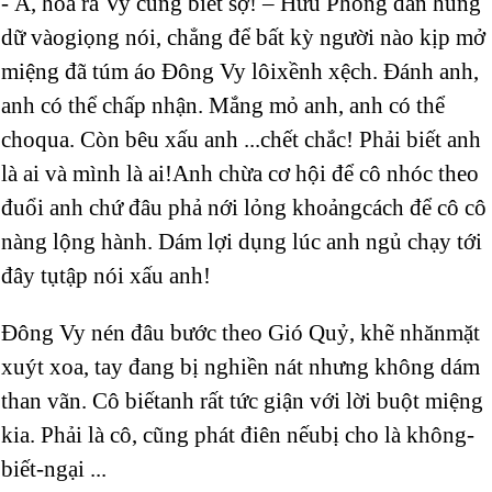
- À, hóa ra Vy cũng biết sợ! – Hữu Phong dằn hung
dữ vàogiọng nói, chẳng để bất kỳ người nào kịp mở
miệng đã túm áo Đông Vy lôixềnh xệch. Đánh anh,
anh có thể chấp nhận. Mắng mỏ anh, anh có thể
choqua. Còn bêu xấu anh ...chết chắc! Phải biết anh
là ai và mình là ai!Anh chừa cơ hội để cô nhóc theo
đuổi anh chứ đâu phả nới lỏng khoảngcách để cô cô
nàng lộng hành. Dám lợi dụng lúc anh ngủ chạy tới
đây tụtập nói xấu anh!
Đông Vy nén đâu bước theo Gió Quỷ, khẽ nhănmặt
xuýt xoa, tay đang bị nghiền nát nhưng không dám
than vãn. Cô biếtanh rất tức giận với lời buột miệng
kia. Phải là cô, cũng phát điên nếubị cho là không-
biết-ngại ...