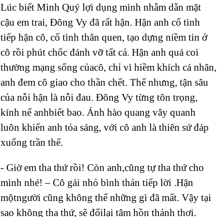
Lúc biết Minh Quý lợi dụng mình nhằm dằn mặt
cậu em trai, Đông Vy đã rất hận. Hận anh cố tình
tiếp hận cô, cố tình thân quen, tạo dựng niềm tin ở
cô rồi phút chốc đánh vỡ tất cả. Hận anh quá coi
thường mạng sống củacô, chỉ vì hiềm khích cá nhân,
anh đem cô giao cho thần chết. Thế nhưng, tận sâu
của nỗi hận là nỗi đau. Đông Vy từng tôn trọng,
kính nể anhbiết bao. Ánh hào quang vây quanh
luôn khiến anh tỏa sáng, với cô anh là thiên sứ đáp
xuống trần thế.
- Giờ em tha thứ rồi! Còn anh,cũng tự tha thứ cho
mình nhé! – Cô gái nhỏ bình thản tiếp lời .Hận
mộtngười cũng không thể những gì đã mất. Vậy tại
sao không tha thứ, sẽ đổilại tâm hồn thảnh thơi.