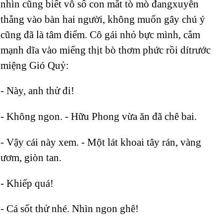
nhìn cũng biết vô số con mắt tò mò đangxuyên
thẳng vào bàn hai người, không muốn gây chú ý
cũng đã là tâm điểm. Cô gái nhỏ bực mình, cắm
mạnh dĩa vào miếng thịt bò thơm phức rồi dítrước
miệng Gió Quỷ:
- Này, anh thử đi!
- Không ngon. - Hữu Phong vừa ăn đã chê bai.
- Vậy cái này xem. - Một lát khoai tây rán, vàng
ươm, giòn tan.
- Khiếp quá!
- Cá sốt thử nhé. Nhìn ngon ghê!