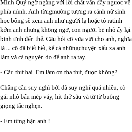
Minh Quý ngỡ ngàng với lời chất vấn đẩy ngược về
phía mình. Anh từngmường tượng ra cảnh nữ sinh
học bổng sẽ xem anh như người lạ hoặc tỏ ratinh
kởm anh nhưng không ngờ, con người bé nhỏ ấy lại
bình tĩnh đến thế. Câu hỏi cô vừa vứt cho anh, nghĩa
là ... cô đã biết hết, kể cả nhữngchuyện xấu xa anh
làm và cả nguyên do để anh ra tay.
- Câu thứ hai. Em làm ơn tha thứ, được không?
Chẳng cần suy nghĩ bởi đã suy nghĩ quá nhiều, cô
gái nhỏ bấu mép váy, hít thở sâu và từ từ buông
giọng tắc nghẹn.
- Em từng hận anh !