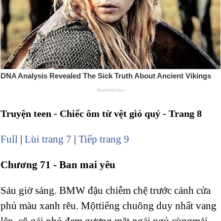
Truyện teen - Chiếc ôm từ vệt gió quỷ - Trang 8
Full
|
Lùi trang 7
|
Tiếp trang 9
Chương 71 - Ban mai yêu
Sáu giờ sáng. BMW đậu chiễm chệ trước cánh cửa
phủ màu xanh rêu. Mộttiếng chuông duy nhất vang
lên, cô gái nhỏ đem gương mặt ngái ngủ cùngmái