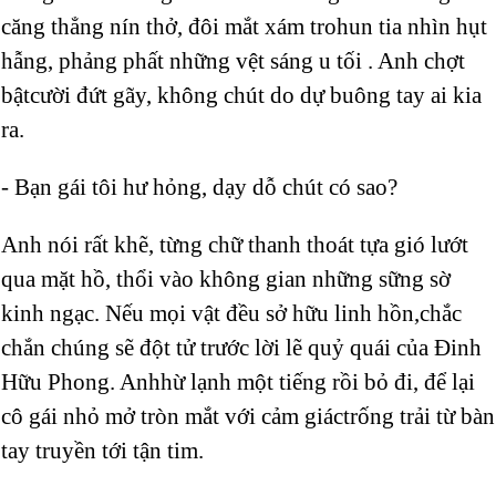
căng thẳng nín thở, đôi mắt xám trohun tia nhìn hụt
hẫng, phảng phất những vệt sáng u tối . Anh chợt
bậtcười đứt gãy, không chút do dự buông tay ai kia
ra.
- Bạn gái tôi hư hỏng, dạy dỗ chút có sao?
Anh nói rất khẽ, từng chữ thanh thoát tựa gió lướt
qua mặt hồ, thổi vào không gian những sững sờ
kinh ngạc. Nếu mọi vật đều sở hữu linh hồn,chắc
chắn chúng sẽ đột tử trước lời lẽ quỷ quái của Đinh
Hữu Phong. Anhhừ lạnh một tiếng rồi bỏ đi, để lại
cô gái nhỏ mở tròn mắt với cảm giáctrống trải từ bàn
tay truyền tới tận tim.