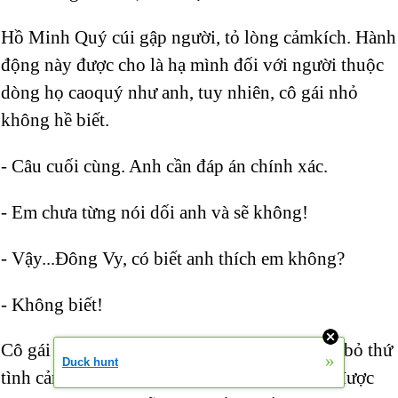
Hồ Minh Quý cúi gập người, tỏ lòng cảmkích. Hành
động này được cho là hạ mình đối với người thuộc
dòng họ caoquý như anh, tuy nhiên, cô gái nhỏ
không hề biết.
- Câu cuối cùng. Anh cần đáp án chính xác.
- Em chưa từng nói dối anh và sẽ không!
- Vậy...Đông Vy, có biết anh thích em không?
- Không biết!
Cô gái nhỏ thẳng thắn đến vô tình, ngầm dứt bỏ thứ
»
Duck hunt
tình cảm mong manhđó. Minh Quý thích cô được