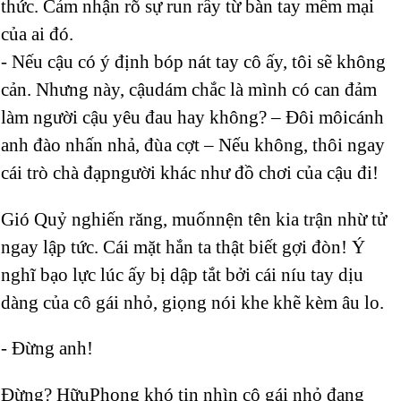
thức. Cảm nhận rõ sự run rẩy từ bàn tay mềm mại
của ai đó.
- Nếu cậu có ý định bóp nát tay cô ấy, tôi sẽ không
cản. Nhưng này, cậudám chắc là mình có can đảm
làm người cậu yêu đau hay không? – Đôi môicánh
anh đào nhấn nhả, đùa cợt – Nếu không, thôi ngay
cái trò chà đạpngười khác như đồ chơi của cậu đi!
Gió Quỷ nghiến răng, muốnnện tên kia trận nhừ tử
ngay lập tức. Cái mặt hắn ta thật biết gợi đòn! Ý
nghĩ bạo lực lúc ấy bị dập tắt bởi cái níu tay dịu
dàng của cô gái nhỏ, giọng nói khe khẽ kèm âu lo.
- Đừng anh!
Đừng? HữuPhong khó tin nhìn cô gái nhỏ đang