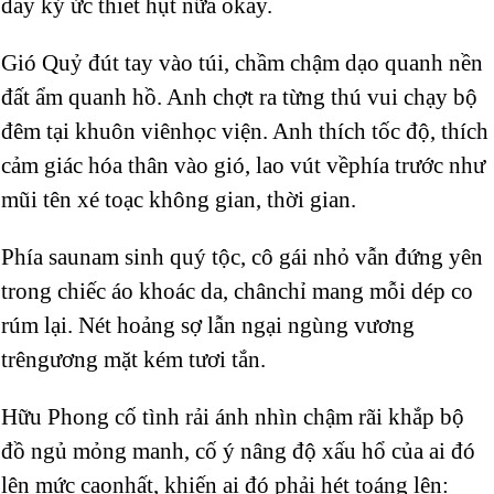
đầy ký ức thiết hụt nữa okay.
Gió Quỷ đút tay vào túi, chầm chậm dạo quanh nền
đất ẩm quanh hồ. Anh chợt ra từng thú vui chạy bộ
đêm tại khuôn viênhọc viện. Anh thích tốc độ, thích
cảm giác hóa thân vào gió, lao vút vềphía trước như
mũi tên xé toạc không gian, thời gian.
Phía saunam sinh quý tộc, cô gái nhỏ vẫn đứng yên
trong chiếc áo khoác da, chânchỉ mang mỗi dép co
rúm lại. Nét hoảng sợ lẫn ngại ngùng vương
trêngương mặt kém tươi tắn.
Hữu Phong cố tình rải ánh nhìn chậm rãi khắp bộ
đồ ngủ mỏng manh, cố ý nâng độ xấu hổ của ai đó
lên mức caonhất, khiến ai đó phải hét toáng lên: