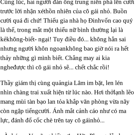
Cùng lúc, hai người đàn ông trung niên phá lên cười
trước lời nhận xéthồn nhiên của cô gái nhỏ. Buồn
cười quá đi chứ! Thiếu gia nhà họ Đinhvốn cao quý
là thế, trong mắt một thiếu nữ bình thường lại là
kẻkhông-biết- ngại! Tuy điều đó... không hẳn sai
nhưng người khôn ngoankhông bao giờ nói ra hết
thảy những gì mình biết. Chẳng may ai kia
ngheđược thì cô gái nhỏ sẽ... chết chắc rồi!
Thầy giám thị cùng quảngia Lâm im bặt, len lén
nhìn chàng trai xuất hiện từ lúc nào. Hơi thởlạnh lẽo
mang mùi tàn bạo lan tỏa khắp văn phòng vừa nãy
còn ngập tiếngcười. Ánh mắt cảnh cáo như có ma
lực, đánh đổ cốc chè trên tay cô gáinhỏ...