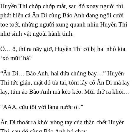
Huyền Thi chớp chớp mắt, sau đó xoay người thì
phát hiện cả Ân Di cùng Bảo Anh đang ngồi cười
toe toét, những người xung quanh nhìn Huyền Thi
như sinh vật ngoài hành tinh.
Ô… ô, thì ra nãy giờ, Huyền Thi cô bị hai nhỏ kia
‘xỏ mũi’ hả?
“Ân Di… Bảo Anh, hai đứa chúng bay…” Huyền
Thi tức giận, mặt đỏ tía tai, tóm lấy cổ Ân Di mà lay
lay, túm áo Bảo Anh mà kéo kéo. Mũi thở ra khói…
“AAA, cứu tôi với làng nước ơi.”
Ân Di thoát ra khỏi vòng tay của thần chết Huyền
Thi, sau đó cùng Bảo Anh bỏ chạy.