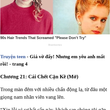
Truyện teen
- Giả vờ đấy! Nhưng em yêu anh mất
rồi! - trang 4
Chương 21: Cái Chết Cận Kề (Mở)
Trong màn đêm với nhiều chấn động lạ, từ đâu một
giọng nam nhân viên vang lên.
“Xin lỗi vì sự bất cẩn này, khách sạn chúng tôi gặp