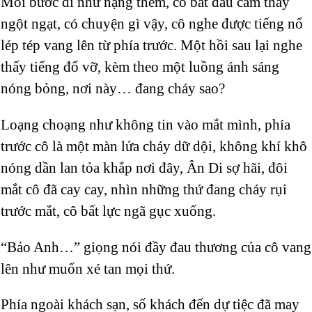
Mỗi bước đi như nặng thêm, cô bắt đầu cảm thấy
ngột ngạt, có chuyện gì vậy, cô nghe được tiếng nổ
lép tép vang lên từ phía trước. Một hồi sau lại nghe
thấy tiếng đổ vỡ, kèm theo một luồng ánh sáng
nóng bỏng, nơi này… đang cháy sao?
Loạng choạng như không tin vào mắt mình, phía
trước cô là một màn lửa cháy dữ dội, không khí khô
nóng dần lan tỏa khắp nơi đây, Ân Di sợ hãi, đôi
mắt cô đã cay cay, nhìn những thứ đang cháy rụi
trước mắt, cô bất lực ngã gục xuống.
“Bảo Anh…” giọng nói đầy đau thương của cô vang
lên như muốn xé tan mọi thứ.
Phía ngoài khách sạn, số khách đến dự tiệc đã may