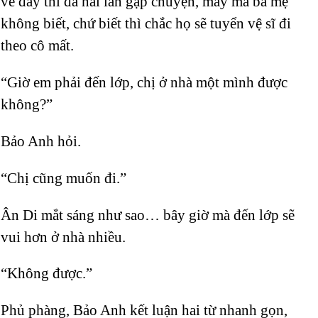
về đây thì đã hai lần gặp chuyện, may mà ba mẹ
không biết, chứ biết thì chắc họ sẽ tuyển vệ sĩ đi
theo cô mất.
“Giờ em phải đến lớp, chị ở nhà một mình được
không?”
Bảo Anh hỏi.
“Chị cũng muốn đi.”
Ân Di mắt sáng như sao… bây giờ mà đến lớp sẽ
vui hơn ở nhà nhiều.
“Không được.”
Phủ phàng, Bảo Anh kết luận hai từ nhanh gọn,