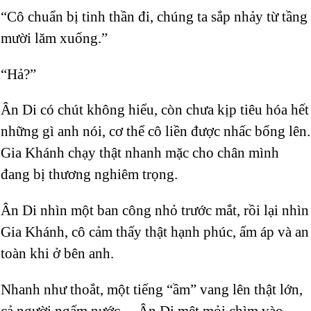
“Cô chuẩn bị tinh thần đi, chúng ta sắp nhảy từ tầng
mười lăm xuống.”
“Hả?”
Ân Di có chút không hiểu, còn chưa kịp tiêu hóa hết
những gì anh nói, cơ thể cô liền được nhấc bổng lên.
Gia Khánh chạy thật nhanh mặc cho chân mình
đang bị thương nghiêm trọng.
Ân Di nhìn một ban công nhỏ trước mắt, rồi lại nhìn
Gia Khánh, cô cảm thấy thật hạnh phúc, ấm áp và an
toàn khi ở bên anh.
Nhanh như thoắt, một tiếng “ầm” vang lên thật lớn,
cả người ngấm nước… Ân Di mệt mỏi chìm vào