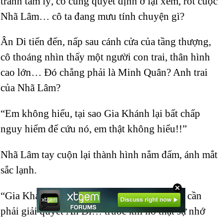
tranh tâm lý, cô cũng quyết định ở lại xem, rốt cuộc
Nhã Lâm… cô ta đang mưu tính chuyện gì?
Ân Di tiến đến, nấp sau cánh cửa của tầng thượng,
cô thoáng nhìn thấy một người con trai, thân hình
cao lớn… Đó chẳng phải là Minh Quân? Anh trai
của Nhã Lâm?
“Em không hiểu, tại sao Gia Khánh lại bất chấp
nguy hiểm để cứu nó, em thật không hiểu!!”
Nhã Lâm tay cuộn lại thành hình nắm đấm, ánh mắt
sắc lạnh.
“Gia Khánh thì mặc kệ nó, bây giờ chúng ta cần
phải giải quyết Ân Di… trước khi nó thật sự nhớ