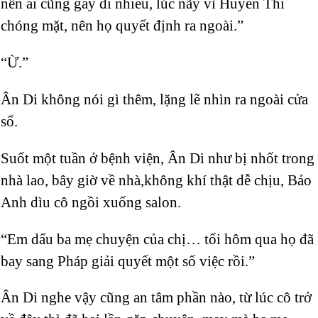
nên ai cũng gầy đi nhiều, lúc nãy vì Huyền Thi
chóng mặt, nên họ quyết định ra ngoài.”
“Ừ.”
Ân Di không nói gì thêm, lặng lẽ nhìn ra ngoài cửa
sổ.
Suốt một tuần ở bệnh viện, Ân Di như bị nhốt trong
nhà lao, bây giờ về nhà,không khí thật dễ chịu, Bảo
Anh dìu cô ngồi xuống salon.
“Em dấu ba mẹ chuyện của chị… tối hôm qua họ đã
bay sang Pháp giải quyết một số việc rồi.”
Ân Di nghe vậy cũng an tâm phần nào, từ lúc cô trở