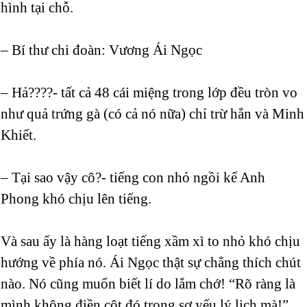
hình tại chỗ.
– Bí thư chi đoàn: Vương Ái Ngọc
– Hả????- tất cả 48 cái miệng trong lớp đều tròn vo
như quả trứng gà (có cả nó nữa) chỉ trừ hắn và Minh
Khiết.
– Tại sao vậy cô?- tiếng con nhỏ ngồi kế Anh
Phong khó chịu lên tiếng.
Và sau ấy là hàng loạt tiếng xầm xì to nhỏ khó chịu
hướng về phía nó. Ái Ngọc thật sự chẳng thích chút
nào. Nó cũng muốn biết lí do lắm chớ! “Rõ ràng là
mình không điền cột đó trong sơ yếu lý lịch mà!”