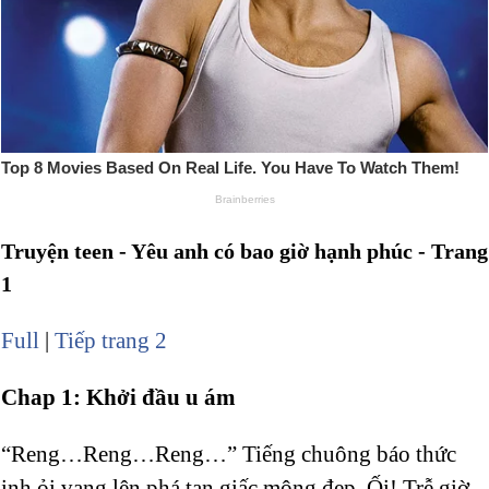
Truyện teen - Yêu anh có bao giờ hạnh phúc - Trang
1
Full
|
Tiếp trang 2
Chap 1: Khởi đầu u ám
“Reng…Reng…Reng…” Tiếng chuông báo thức
inh ỏi vang lên phá tan giấc mộng đẹp. Ối! Trễ giờ