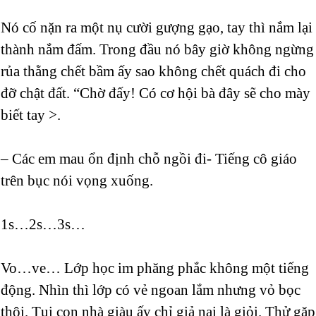
Nó cố nặn ra một nụ cười gượng gạo, tay thì nắm lại
thành nắm đấm. Trong đầu nó bây giờ không ngừng
rủa thằng chết bầm ấy sao không chết quách đi cho
đỡ chật đất. “Chờ đấy! Có cơ hội bà đây sẽ cho mày
biết tay >.
– Các em mau ổn định chỗ ngồi đi- Tiếng cô giáo
trên bục nói vọng xuống.
1s…2s…3s…
Vo…ve… Lớp học im phăng phắc không một tiếng
động. Nhìn thì lớp có vẻ ngoan lắm nhưng vỏ bọc
thôi. Tụi con nhà giàu ấy chỉ giả nai là giỏi. Thử gặp