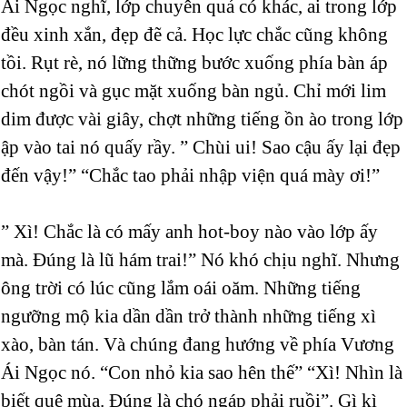
Ái Ngọc nghĩ, lớp chuyên quả có khác, ai trong lớp
đều xinh xắn, đẹp đẽ cả. Học lực chắc cũng không
tồi. Rụt rè, nó lững thững bước xuống phía bàn áp
chót ngồi và gục mặt xuống bàn ngủ. Chỉ mới lim
dim được vài giây, chợt những tiếng ồn ào trong lớp
ập vào tai nó quấy rầy. ” Chùi ui! Sao cậu ấy lại đẹp
đến vậy!” “Chắc tao phải nhập viện quá mày ơi!”
” Xì! Chắc là có mấy anh hot-boy nào vào lớp ấy
mà. Đúng là lũ hám trai!” Nó khó chịu nghĩ. Nhưng
ông trời có lúc cũng lắm oái oăm. Những tiếng
ngưỡng mộ kia dần dần trở thành những tiếng xì
xào, bàn tán. Và chúng đang hướng về phía Vương
Ái Ngọc nó. “Con nhỏ kia sao hên thế” “Xì! Nhìn là
biết quê mùa. Đúng là chó ngáp phải ruồi”. Gì kì