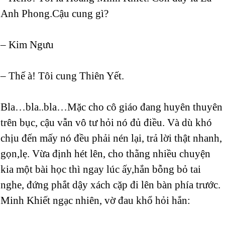
Anh Phong.Cậu cung gì?
– Kim Ngưu
– Thế à! Tôi cung Thiên Yết.
Bla…bla..bla…Mặc cho cô giáo đang huyên thuyên
trên bục, cậu vẫn vô tư hỏi nó đủ điều. Và dù khó
chịu đến mấy nó đều phải nén lại, trả lời thật nhanh,
gọn,lẹ. Vừa định hét lên, cho thằng nhiều chuyện
kia một bài học thì ngay lúc ấy,hắn bỗng bỏ tai
nghe, đứng phắt dậy xách cặp đi lên bàn phía trước.
Minh Khiết ngạc nhiên, vờ đau khổ hỏi hắn: