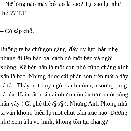
– Nỡ lòng nào mày bỏ tao là sao? Tại sao lại như
thế??? T.T
– Cô sắp chỗ.
Buông ra ba chữ gọn gàng, đầy uy lực, hắn nhẹ
nhàng đi lên bàn ba, cách nó một bàn và ngồi
xuống. Kế bên hắn là một con nhỏ cũng chẳng xinh
xắn là bao. Nhưng được cái phấn son trên mặt ả dày
cả tấc. Thấy hot-boy ngồi cạnh mình, ả sướng rung
cả lên. Hai mắt hoá dại như muốn ăn tươi nuốt sống
hắn vậy ( Gì ghê thế @.@). Nhưng Anh Phong nhà
ta vẫn không biểu lộ một chút cảm xúc nào. Dường
như xem ả là vô hình, không tồn tại chăng?