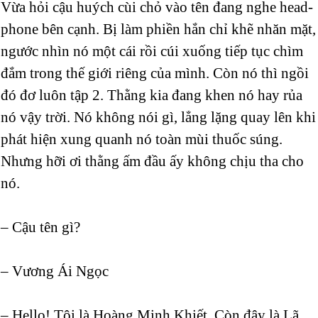
Vừa hỏi cậu huých cùi chỏ vào tên đang nghe head-
phone bên cạnh. Bị làm phiền hắn chỉ khẽ nhăn mặt,
ngước nhìn nó một cái rồi cúi xuống tiếp tục chìm
đắm trong thế giới riêng của mình. Còn nó thì ngồi
đó đơ luôn tập 2. Thằng kia đang khen nó hay rủa
nó vậy trời. Nó không nói gì, lẳng lặng quay lên khi
phát hiện xung quanh nó toàn mùi thuốc súng.
Nhưng hỡi ơi thằng ấm đầu ấy không chịu tha cho
nó.
– Cậu tên gì?
– Vương Ái Ngọc
– Hello! Tôi là Hoàng Minh Khiết. Còn đây là Lã