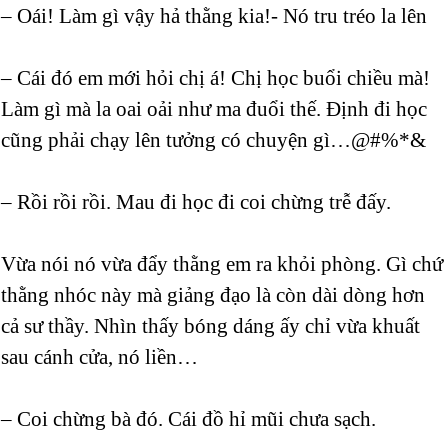
– Oái! Làm gì vậy hả thằng kia!- Nó tru tréo la lên
– Cái đó em mới hỏi chị á! Chị học buổi chiều mà!
Làm gì mà la oai oải như ma đuổi thế. Định đi học
cũng phải chạy lên tưởng có chuyện gì…@#%*&
– Rồi rồi rồi. Mau đi học đi coi chừng trễ đấy.
Vừa nói nó vừa đẩy thằng em ra khỏi phòng. Gì chứ
thằng nhóc này mà giảng đạo là còn dài dòng hơn
cả sư thầy. Nhìn thấy bóng dáng ấy chỉ vừa khuất
sau cánh cửa, nó liền…
– Coi chừng bà đó. Cái đồ hỉ mũi chưa sạch.