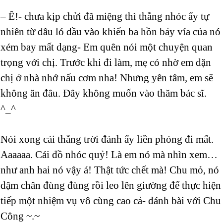
– Ê!- chưa kịp chửi đã miệng thì thằng nhóc ấy tự
nhiên từ đâu ló đầu vào khiến ba hồn bảy vía của nó
xém bay mất dạng- Em quên nói một chuyện quan
trọng với chị. Trước khi đi làm, mẹ có nhờ em dặn
chị ở nhà nhớ nấu cơm nha! Nhưng yên tâm, em sẽ
không ăn đâu. Đây không muốn vào thăm bác sĩ.
^_^
Nói xong cái thằng trời đánh ấy liền phóng đi mất.
Aaaaaa. Cái đồ nhóc quỷ! Là em nó mà nhìn xem…
như anh hai nó vậy á! Thật tức chết mà! Chu mỏ, nó
dậm chân đùng đùng rồi leo lên giường để thực hiện
tiếp một nhiệm vụ vô cùng cao cả- đánh bài với Chu
Công ~.~