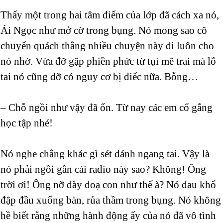
Thấy một trong hai tâm điểm của lớp đã cách xa nó,
Ái Ngọc như mở cờ trong bụng. Nó mong sao cô
chuyển quách thằng nhiều chuyện này đi luôn cho
nó nhờ. Vừa đỡ gặp phiền phức từ tụi mê trai mà lỗ
tai nó cũng đỡ có nguy cơ bị điếc nữa. Bỗng…
– Chỗ ngồi như vậy đã ổn. Từ nay các em cố gắng
học tập nhé!
Nó nghe chẳng khác gì sét đánh ngang tai. Vậy là
nó phải ngồi gần cái radio này sao? Không! Ông
trời ơi! Ông nỡ đày đoạ con như thế à? Nó đau khổ
đập đầu xuống bàn, rủa thầm trong bụng. Nó không
hề biết rằng những hành động ấy của nó đã vô tình