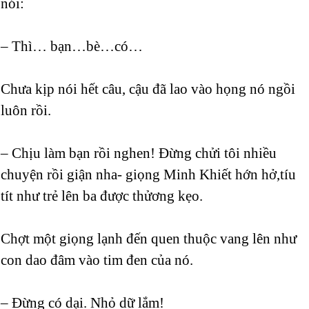
nói:
– Thì… bạn…bè…có…
Chưa kịp nói hết câu, cậu đã lao vào họng nó ngồi
luôn rồi.
– Chịu làm bạn rồi nghen! Đừng chửi tôi nhiều
chuyện rồi giận nha- giọng Minh Khiết hớn hở,tíu
tít như trẻ lên ba được thửơng kẹo.
Chợt một giọng lạnh đến quen thuộc vang lên như
con dao đâm vào tim đen của nó.
– Đừng có dại. Nhỏ dữ lắm!