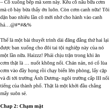
– Cô xuống bếp mà xem này. Kêu cô nấu bữa cơm
mà cô bày bừa thấy ớn luôn. Còn cơm canh nữa! Tôi
dặn bao nhiêu lần cô mới nhớ cho hành vào canh
hả…@#*#&%
Thế là một bài thuyết trình dài đăng đẵng thứ hai lại
được ban xuống cho đôi tai tội nghiệp này của nó
một lần nữa. Haizzz! Phải chịu trận trong khi ăn
cơm thật là … nuốt không nổi. Chán nản, nó cố lùa
cơm vào đầy họng rồi chạy biến lên phòng, lấy cặp
và đi tới trường Ánh Dương- ngôi trường cấp III nổi
tiếng của thành phố. Thật là một khởi đầu chẳng
mấy suôn sẻ.
Chap 2: Chạm mặt