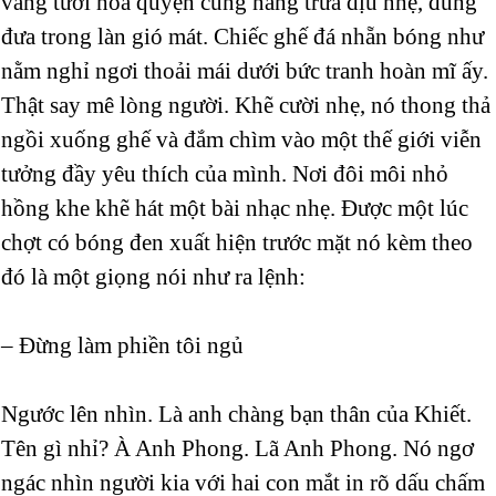
vàng tươi hoà quyện cùng nắng trưa dịu nhẹ, đung
đưa trong làn gió mát. Chiếc ghế đá nhẵn bóng như
nằm nghỉ ngơi thoải mái dưới bức tranh hoàn mĩ ấy.
Thật say mê lòng người. Khẽ cười nhẹ, nó thong thả
ngồi xuống ghế và đắm chìm vào một thế giới viễn
tưởng đầy yêu thích của mình. Nơi đôi môi nhỏ
hồng khe khẽ hát một bài nhạc nhẹ. Được một lúc
chợt có bóng đen xuất hiện trước mặt nó kèm theo
đó là một giọng nói như ra lệnh:
– Đừng làm phiền tôi ngủ
Ngước lên nhìn. Là anh chàng bạn thân của Khiết.
Tên gì nhỉ? À Anh Phong. Lã Anh Phong. Nó ngơ
ngác nhìn người kia với hai con mắt in rõ dấu chấm