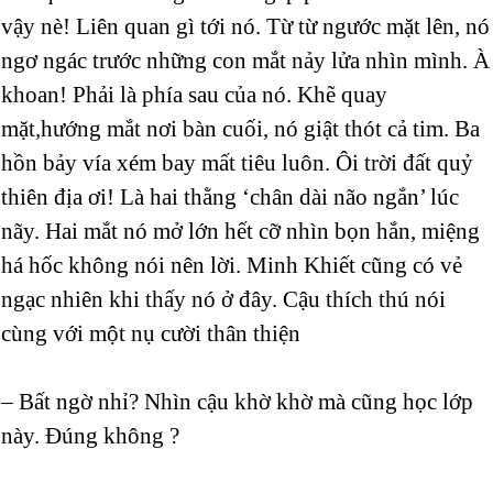
vậy nè! Liên quan gì tới nó. Từ từ ngước mặt lên, nó
ngơ ngác trước những con mắt nảy lửa nhìn mình. À
khoan! Phải là phía sau của nó. Khẽ quay
mặt,hướng mắt nơi bàn cuối, nó giật thót cả tim. Ba
hồn bảy vía xém bay mất tiêu luôn. Ôi trời đất quỷ
thiên địa ơi! Là hai thằng ‘chân dài não ngắn’ lúc
nãy. Hai mắt nó mở lớn hết cỡ nhìn bọn hắn, miệng
há hốc không nói nên lời. Minh Khiết cũng có vẻ
ngạc nhiên khi thấy nó ở đây. Cậu thích thú nói
cùng với một nụ cười thân thiện
– Bất ngờ nhỉ? Nhìn cậu khờ khờ mà cũng học lớp
này. Đúng không ?