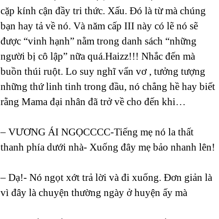
cặp kính cận đầy tri thức. Xấu. Đó là từ mà chúng
bạn hay tả về nó. Và năm cấp III này có lẽ nó sẽ
được “vinh hạnh” nằm trong danh sách “những
người bị cô lập” nữa quá.Haizz!!! Nhắc đến mà
buồn thúi ruột. Lo suy nghĩ vẩn vơ , tưởng tượng
những thứ linh tinh trong đầu, nó chẳng hề hay biết
rằng Mama đại nhân đã trở về cho đến khi…
– VƯƠNG ÁI NGỌCCCC-Tiếng mẹ nó la thất
thanh phía dưới nhà- Xuống đây mẹ bảo nhanh lên!
– Dạ!- Nó ngọt xớt trả lời và đi xuống. Đơn giản là
vì đây là chuyện thường ngày ở huyện ấy mà