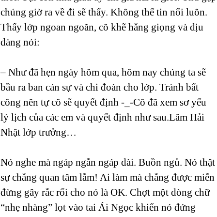
chúng giờ ra về đi sẽ thấy. Không thể tin nổi luôn.
Thấy lớp ngoan ngoãn, cô khẽ hắng giọng và dịu
dàng nói:
– Như đã hẹn ngày hôm qua, hôm nay chúng ta sẽ
bầu ra ban cán sự và chi đoàn cho lớp. Tránh bất
công nên tự cô sẽ quyết định -_-Cô đã xem sơ yếu
lý lịch của các em và quyết định như sau.Lâm Hải
Nhật lớp trưởng…
Nó nghe mà ngáp ngắn ngáp dài. Buồn ngủ. Nó thật
sự chẳng quan tâm lắm! Ai làm mà chẳng được miễn
đừng gây rắc rối cho nó là OK. Chợt một dòng chữ
“nhẹ nhàng” lọt vào tai Ái Ngọc khiến nó đứng