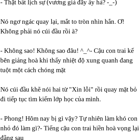
- Thật bất lịch sự (vương giả đây ấy hả? -_-)
Nó ngơ ngác quay lại, mắt to tròn nhìn hắn. Ơ!
Không phải nó cúi đầu rồi à?
- Không sao! Không sao đâu! ^_^- Cậu con trai kế
bên giảng hoà khi thấy nhiệt độ xung quanh đang
tuột một cách chóng mặt
Nó cúi đầu khẽ nói hai từ "Xin lỗi" rồi quay mặt bỏ
đi tiếp tục tìm kiếm lớp học của mình.
- Phong! Hôm nay bị gì vậy? Tự nhiên làm khó con
nhỏ đó làm gì?- Tiếng cậu con trai hiền hoà vọng lại
đằng sau