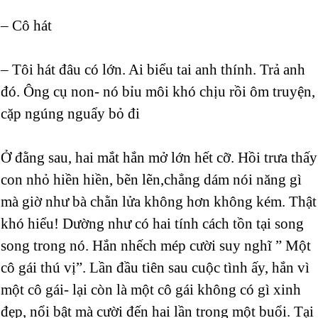
– Cô hát
– Tôi hát đâu có lớn. Ai biểu tai anh thính. Trả anh
đó. Ông cụ non- nó bỉu môi khó chịu rồi ôm truyện,
cặp ngúng nguẩy bỏ đi
Ở đằng sau, hai mắt hắn mở lớn hết cỡ. Hồi trưa thấy
con nhỏ hiền hiền, bẽn lẽn,chẳng dám nói năng gì
mà giờ như bà chằn lửa không hơn không kém. Thật
khó hiểu! Dường như có hai tính cách tồn tại song
song trong nó. Hắn nhếch mép cười suy nghĩ ” Một
cô gái thú vị”. Lần đầu tiên sau cuộc tình ấy, hắn vì
một cô gái- lại còn là một cô gái không có gì xinh
đẹp, nổi bật mà cười đến hai lần trong một buổi. Tại