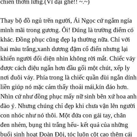
chiên thơm lừng.(Vĩ đại ghê!! ~.~)
Thay bộ đồ ngủ trên người, Ái Ngọc cứ ngắm ngía
mình mãi trong gương. Ôi! Đúng là trường điểm có
khác. Đồng phục cũng đẹp lạ thường nữa. Chỉ với
hai màu trắng,xanh dương đậm cổ điển nhưng lại
khiến người đối diện nhìn không rời mắt. Chiếc váy
được cách điệu ngắn hơn đầu gối một chút, xếp ly
nơi đuôi váy. Phía trong là chiếc quần đùi ngắn dính
liền giúp nó mặc cảm thấy thoải mái,kín đáo hơn.
Nhìn cứ như đồng phục mấy nữ sinh bên xứ hoa anh
đào ý. Nhưng chúng chỉ đẹp khi chưa vận lên người
con nhóc như nó thôi. Một đứa con gái tay, chân
đen nhẻm, bụng thì trắng hếu- kết quả của những
buổi sinh hoạt Đoàn Đội, tóc luôn cột cao thêm cái