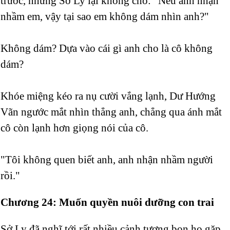
trước, nhưng Sở Ly lại không cho: "Nếu anh nhận
nhầm em, vậy tại sao em không dám nhìn anh?"
Không dám? Dựa vào cái gì anh cho là cô không
dám?
Khóe miệng kéo ra nụ cười vắng lạnh, Dư Hướng
Vãn ngước mắt nhìn thẳng anh, chẳng qua ánh mắt
cô còn lạnh hơn giọng nói của cô.
"Tôi không quen biết anh, anh nhận nhầm người
rồi."
Chương 24: Muốn quyền nuôi dưỡng con trai
Sở Ly đã nghĩ tới rất nhiều cảnh tượng bọn họ gặp