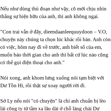
Nếu như dùng thủ đoạn như vậy, cô mới chịu nhìn
thẳng sự hiện hữu của anh, thì anh không ngại.
"Con trai vẫn ở đây, dieendaanleequuydoon – V.O,
chuyện này chúng ta chọn lúc khác rồi bàn. Anh còn
có việc, hôm nay đi về trước, anh biết số của em,
muốn báo thời gian cho anh thì bất cứ lúc nào cũng
có thể gọi điện thoại cho anh."
Nói xong, anh khom lưng xuống nói tạm biệt với
Dư Tồn Hi, rồi thật sự xoay người rời đi.
Sở Ly nếu nói "có chuyện" là chỉ anh chuẩn bị lèo
lái công ty từ tầm xa lâu dài ở chỗ làng chài Dư