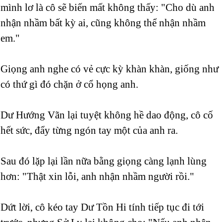
mình lơ là cô sẽ biến mất không thấy: "Cho dù anh
nhận nhầm bất kỳ ai, cũng không thể nhận nhầm
em."
Giọng anh nghe có vẻ cực kỳ khàn khàn, giống như
có thứ gì đó chặn ở cổ họng anh.
Dư Hướng Vãn lại tuyệt không hề dao động, cô cố
hết sức, đẩy từng ngón tay một của anh ra.
Sau đó lặp lại lần nữa bằng giọng càng lạnh lùng
hơn: "Thật xin lỗi, anh nhận nhầm người rồi."
Dứt lời, cô kéo tay Dư Tồn Hi tính tiếp tục đi tới