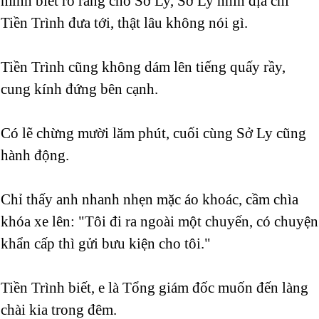
mình biết rõ ràng cho Sở Ly, Sở Ly nhìn địa chỉ
Tiền Trình đưa tới, thật lâu không nói gì.
Tiền Trình cũng không dám lên tiếng quấy rầy,
cung kính đứng bên cạnh.
Có lẽ chừng mười lăm phút, cuối cùng Sở Ly cũng
hành động.
Chỉ thấy anh nhanh nhẹn mặc áo khoác, cầm chìa
khóa xe lên: "Tôi đi ra ngoài một chuyến, có chuyện
khẩn cấp thì gửi bưu kiện cho tôi."
Tiền Trình biết, e là Tổng giám đốc muốn đến làng
chài kia trong đêm.