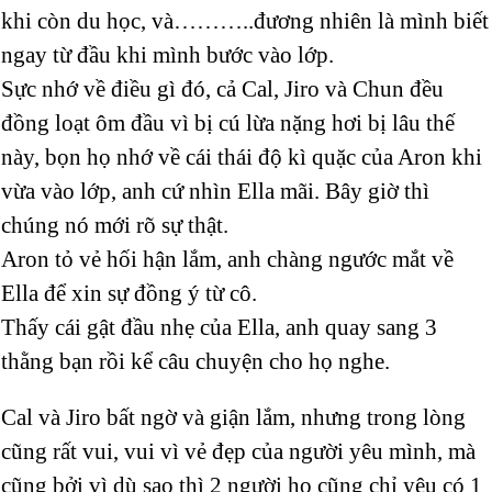
khi còn du học, và………..đương nhiên là mình biết
ngay từ đầu khi mình bước vào lớp.
Sực nhớ về điều gì đó, cả Cal, Jiro và Chun đều
đồng loạt ôm đầu vì bị cú lừa nặng hơi bị lâu thế
này, bọn họ nhớ về cái thái độ kì quặc của Aron khi
vừa vào lớp, anh cứ nhìn Ella mãi. Bây giờ thì
chúng nó mới rõ sự thật.
Aron tỏ vẻ hối hận lắm, anh chàng ngước mắt về
Ella để xin sự đồng ý từ cô.
Thấy cái gật đầu nhẹ của Ella, anh quay sang 3
thằng bạn rồi kể câu chuyện cho họ nghe.
Cal và Jiro bất ngờ và giận lắm, nhưng trong lòng
cũng rất vui, vui vì vẻ đẹp của người yêu mình, mà
cũng bởi vì dù sao thì 2 người họ cũng chỉ yêu có 1