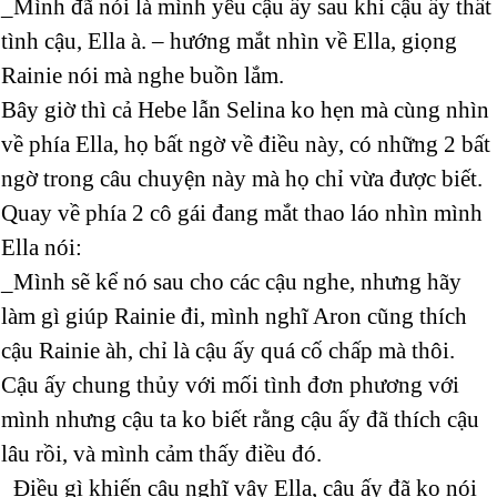
_Mình đã nói là mình yêu cậu ấy sau khi cậu ấy thất
tình cậu, Ella à. – hướng mắt nhìn về Ella, giọng
Rainie nói mà nghe buồn lắm.
Bây giờ thì cả Hebe lẫn Selina ko hẹn mà cùng nhìn
về phía Ella, họ bất ngờ về điều này, có những 2 bất
ngờ trong câu chuyện này mà họ chỉ vừa được biết.
Quay về phía 2 cô gái đang mắt thao láo nhìn mình
Ella nói:
_Mình sẽ kể nó sau cho các cậu nghe, nhưng hãy
làm gì giúp Rainie đi, mình nghĩ Aron cũng thích
cậu Rainie àh, chỉ là cậu ấy quá cố chấp mà thôi.
Cậu ấy chung thủy với mối tình đơn phương với
mình nhưng cậu ta ko biết rằng cậu ấy đã thích cậu
lâu rồi, và mình cảm thấy điều đó.
_Điều gì khiến cậu nghĩ vậy Ella, cậu ấy đã ko nói