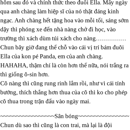
hôm sau đó và chính thức theo đuổi Ella. Mấy ngày
qua anh chàng làm hiệp sĩ của nó thật đáng kinh
ngạc. Anh chàng hết tặng hoa vào mỗi tối, sáng sớm
dậy thì phóng xe đến nhà nàng chở đi học, vào
trường thì xách dùm túi xách cho nàng……………
Chun bây giờ đang thế chỗ vào cái vị trí bám đuôi
Ella của kon pé Panda, em của anh chàng.
HAHAHA, thậm chí là còn hơn thế nữa, nói trắng ra
thì giống ô-sin hơn.
Cô nàng thì cũng rung rinh lắm rồi, như vì cái tính
bướng, thích thắng hơn thua của cô thì ko cho phép
cô thua trong trận đấu vào ngày mai.
~~~~~~~~~~~~~~~~~Sân bóng~~~~~~~~~~~~~~~~
Chun dù sao thì cũng là con trai, mà lại là đội