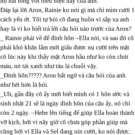
họ hài lòng với biểu hiện này của anh.
Đáp lại lời Aron, Rainie ko nói gì mà chỉ mỉm cười 1
cách yếu ớt. Tôi tự hỏi cô đang buồn vì sắp xa anh
hay là vì ko biết trả lời câu hỏi nào trước của Aron?
_ Rainie phải về để đính hôn –Ella nói, và sau đó cô
phải khó khăn lắm mới giấu được nụ cười trên mặt
cô lúc này khi thấy mặt Aron hầu như ko còn chút
máu, nó tái xanh như tàu lá chuối vậy.
_Đính hôn????? Aron bất ngờ và câu hỏi của anh
như hét hơn là hỏi.
_Uh, gần đây cô ấy mới biết mình có 1 hôn ước và
sinh nhật 21 sẽ là ngày đính hôn của cậu ấy, nó chỉ
còn 2 ngày. –Hebe lên tiếng để giúp Ella hoàn thành
vỡ kịch, bởi vì nãy giờ cô chưa góp phần giúp mà
cũng bởi vì Ella và Sel đang nín cười, ko nói được.