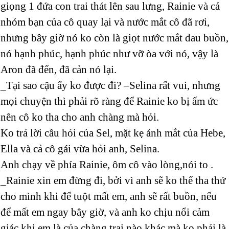
giọng 1 đứa con trai thát lên sau lưng, Rainie và cả
nhóm bạn của cô quay lại và nước mắt cô đã rơi,
nhưng bây giờ nó ko còn là giọt nước mắt đau buồn,
nó hạnh phúc, hạnh phúc như vỡ òa với nó, vậy là
Aron đã đến, đã cản nó lại.
_Tại sao cậu ấy ko được đi? –Selina rất vui, nhưng
mọi chuyện thì phải rõ ràng để Rainie ko bị ấm ức
nên cô ko tha cho anh chàng mà hỏi.
Ko trả lời câu hỏi của Sel, mặt kẹ ánh mắt của Hebe,
Ella và cả cô gái vừa hỏi anh, Selina.
Anh chạy về phía Rainie, ôm cô vào lòng,nói to .
_Rainie xin em đừng đi, bởi vì anh sẽ ko thể tha thứ
cho mình khi để tuột mất em, anh sẽ rất buồn, nếu
để mất em ngay bây giờ, và anh ko chịu nổi cảm
giác khi em là của chàng trai nào khác mà ko phải là