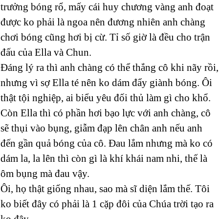
trưởng bóng rổ, mấy cái huy chương vàng anh đoạt
được ko phải là ngoa nên đương nhiên anh chàng
chơi bóng cũng hơi bị cừ. Tỉ số giờ là đều cho trận
đấu của Ella và Chun.
Đáng lý ra thì anh chàng có thể thắng cô khi nãy rồi,
nhưng vì sợ Ella té nên ko dám đẩy giành bóng. Ôi
thật tội nghiệp, ai biểu yêu đối thủ làm gì cho khổ.
Còn Ella thì có phần hơi bạo lực với anh chàng, cô
sẽ thụi vào bụng, giẫm đạp lên chân anh nếu anh
đến gần quả bóng của cô. Đau lắm nhưng mà ko có
dám la, la lên thì còn gì là khí khái nam nhi, thế là
ôm bụng mà đau vậy.
Ôi, họ thật giống nhau, sao mà sĩ diện lắm thế. Tôi
ko biết đây có phải là 1 cặp đôi của Chúa trời tạo ra
ko đây.