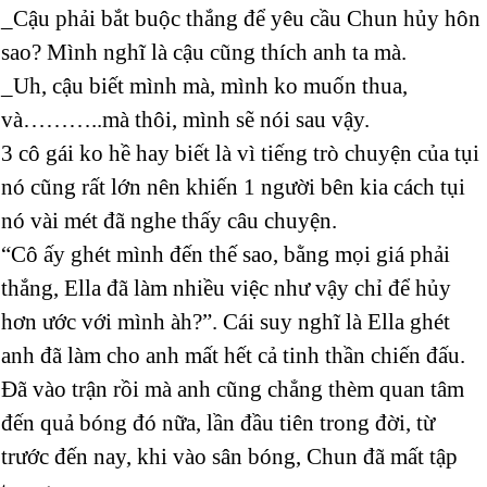
_Cậu phải bắt buộc thắng để yêu cầu Chun hủy hôn
sao? Mình nghĩ là cậu cũng thích anh ta mà.
_Uh, cậu biết mình mà, mình ko muốn thua,
và………..mà thôi, mình sẽ nói sau vậy.
3 cô gái ko hề hay biết là vì tiếng trò chuyện của tụi
nó cũng rất lớn nên khiến 1 người bên kia cách tụi
nó vài mét đã nghe thấy câu chuyện.
“Cô ấy ghét mình đến thế sao, bằng mọi giá phải
thắng, Ella đã làm nhiều việc như vậy chỉ để hủy
hơn ước với mình àh?”. Cái suy nghĩ là Ella ghét
anh đã làm cho anh mất hết cả tinh thần chiến đấu.
Đã vào trận rồi mà anh cũng chẳng thèm quan tâm
đến quả bóng đó nữa, lần đầu tiên trong đời, từ
trước đến nay, khi vào sân bóng, Chun đã mất tập