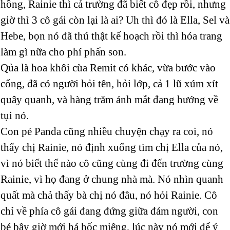
hồng, Rainie thì cả trường đã biết cô đẹp rồi, nhưng
giờ thì 3 cô gái còn lại là ai? Uh thì đó là Ella, Sel và
Hebe, bọn nó đã thú thật kế hoạch rồi thì hóa trang
làm gì nữa cho phí phấn son.
Qủa là hoa khôi cùa Remit có khác, vừa bước vào
cổng, đã có người hỏi tên, hỏi lớp, cả 1 lũ xúm xít
quây quanh, và hàng trăm ánh mắt đang hướng về
tụi nó.
Con pé Panda cũng nhiều chuyện chạy ra coi, nó
thấy chị Rainie, nó định xuống tìm chị Ella của nó,
vì nó biết thế nào cô cũng cùng đi đến trường cùng
Rainie, vì họ đang ở chung nhà mà. Nó nhìn quanh
quất mà chả thấy bà chị nó đâu, nó hỏi Rainie. Cô
chỉ về phía cô gái đang đứng giữa đám người, con
bé bây giờ mới há hốc miệng, lúc này nó mới để ý