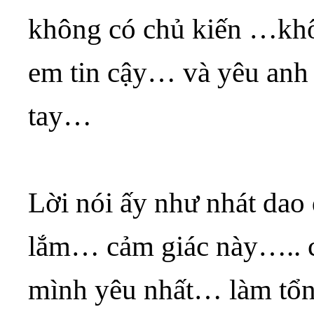
không có chủ kiến …khôn
em tin cậy… và yêu anh 
tay…
Lời nói ấy như nhát da
lắm… cảm giác này….. c
mình yêu nhất… làm tổn