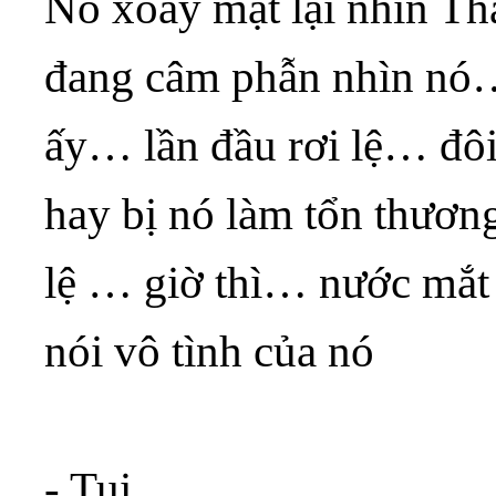
Nó xoay mặt lại nhìn 
đang câm phẫn nhìn nó…
ấy… lần đầu rơi lệ… đôi
hay bị nó làm tổn thươn
lệ … giờ thì… nước mắt 
nói vô tình của nó
- Tui….