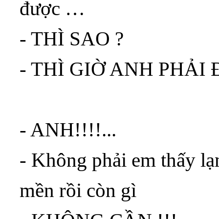
được …
- THÌ SAO ?
- THÌ GIỜ ANH PHẢI
- ANH!!!!...
- Không phải em thấy lạnh
mền rồi còn gì