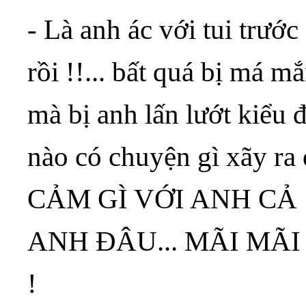
- Là anh ác với tui trước 
rồi !!... bất quá bị má mắ
mà bị anh lấn lướt kiểu 
nào có chuyện gì xãy
CẢM GÌ VỚI ANH CẢ
ANH ĐÂU... MÃI MÃI
!