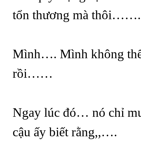
tổn thương mà thôi…….
Mình…. Mình không thể
rồi……
Ngay lúc đó… nó chỉ mu
cậu ấy biết rằng,,….