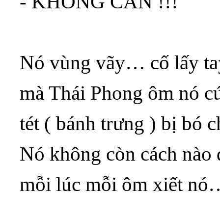
- KHÔNG CẦN !!!
Nó vùng vãy… cố lấy ta
mà Thái Phong ôm nó c
tét ( bánh trưng ) bị bó
Nó không còn cách nào đ
mỗi lúc mỗi ôm xiết nó