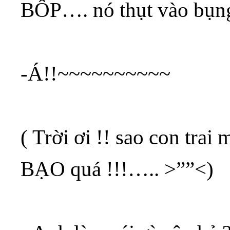
BỐP…. nó thụt vào bụng
-Á!!~~~~~~~~~~
( Trời ơi !! sao con trai
BẠO quá !!!….. >””<)