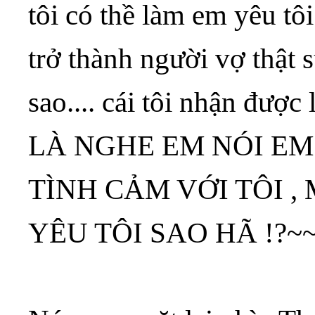
tôi có thề làm em yêu t
trở thành người vợ thật 
sao.... cái tôi nhận được 
LÀ NGHE EM NÓI EM
TÌNH CẢM VỚI TÔI ,
YÊU TÔI SAO HÃ !?~