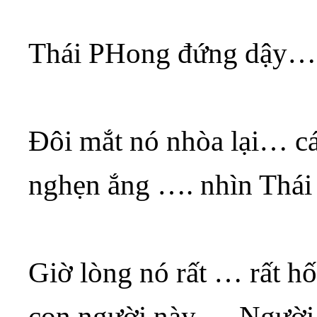
Thái PHong đứng dậy… 
Đôi mắt nó nhòa lại… cá
nghẹn ắng …. nhìn Thái
Giờ lòng nó rất … rất h
con người này…. Người