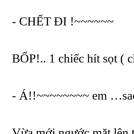
- CHẾT ĐI !~~~~~~
BỐP!.. 1 chiếc hít sọt (
- Á!!~~~~~~~~ em …sao 
Vừa mới ngước mặt lên