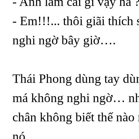
- Anh làm cái gì vậy hả 
- Em!!!... thôi giãi thí
nghi ngờ bây giờ….
Thái Phong dùng tay dù
má không nghi ngờ… nh
chân không biết thế nà
nó…..