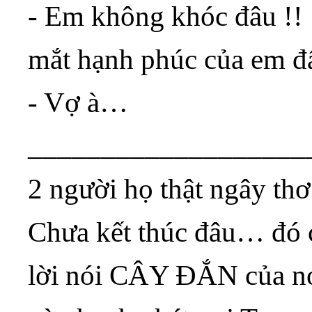
- Em không khóc đâu !!
mắt hạnh phúc của em đấ
- Vợ à…
___________________
2 người họ thật ngây t
Chưa kết thúc đâu… đó ch
lời nói CÂY ĐẮN của n