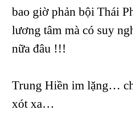
bao giờ phản bội Thái P
lương tâm mà có suy nghĩ
nữa đâu !!!
Trung Hiền im lặng… c
xót xa…