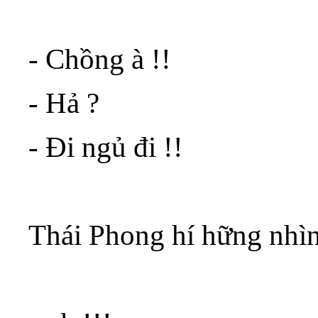
- Chồng à !!
- Hả ?
- Đi ngủ đi !!
Thái Phong hí hững nhì