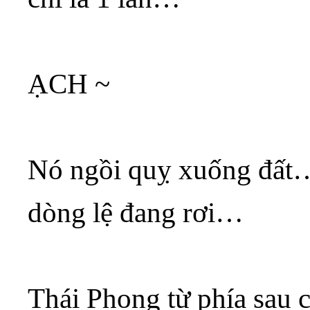
ẠCH ~
Nó ngồi quỵ xuống đất
dòng lệ đang rơi…
Thái Phong từ phía sau 