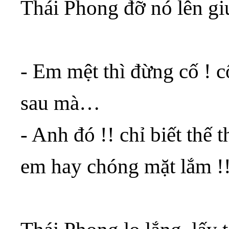
Thái Phong đỡ nó lên g
- Em mệt thì đừng cố ! c
sau mà…
- Anh đó !! chỉ biết thế
em hay chóng mặt lắm !