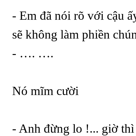
- Em đã nói rõ với cậu 
sẽ không làm phiền chún
- …. ….
Nó mĩm cười
- Anh đừng lo !... giờ t