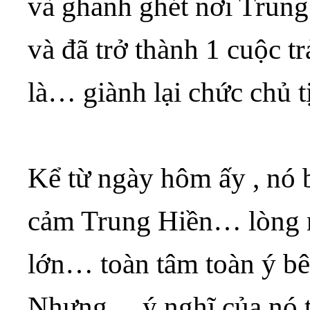
và ghanh ghét nơi Trung
và đã trở thành 1 cuộc t
là… giành lại chức chủ 
Kể từ ngày hôm ấy , nó b
cảm Trung Hiền… lòng n
lớn… toàn tâm toàn ý b
Nhưng… ý nghĩ của nó t