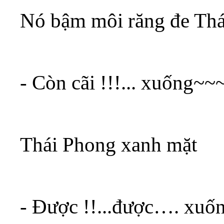
Nó bậm môi răng đe Th
- Còn cãi !!!... xuống
Thái Phong xanh mặt
- Được !!...được…. xuố