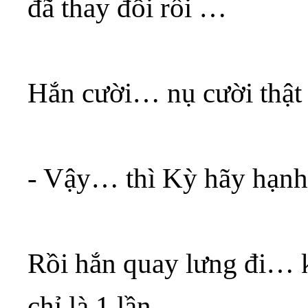
đã thay đổi rồi …
Hắn cười… nụ cười thật
- Vậy… thì Kỳ hãy hạnh
Rồi hắn quay lưng đi… 
chỉ là 1 lần…