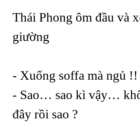
Thái Phong ôm đầu và x
giường
- Xuống soffa mà ngủ !!
- Sao… sao kì vậy… khô
đây rồi sao ?