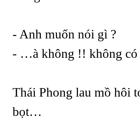
- Anh muốn nói gì ?
- …à không !! không có
Thái Phong lau mồ hôi to
bọt…