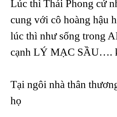
Lúc thì Thái Phong cứ 
cung với cô hoàng hậu h
lúc thì như sống tro
cạnh LÝ MẠC SẦU…. kh
Tại ngôi nhà thân thươn
họ