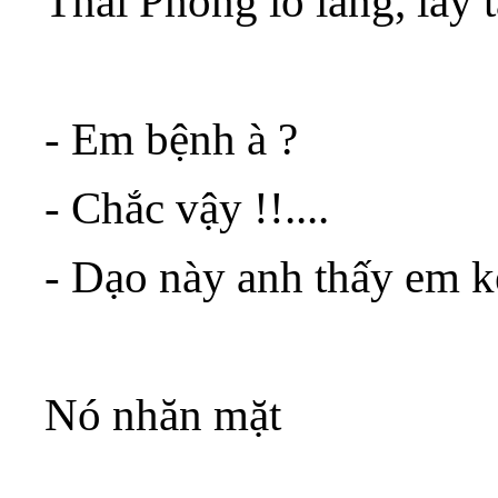
Thái Phong lo lắng, lấy t
- Em bệnh à ?
- Chắc vậy !!....
- Dạo này anh thấy em 
Nó nhăn mặt